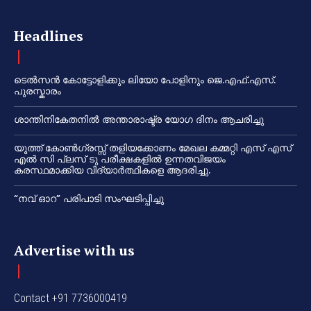
Headlines
ടെൽസൻ കോട്ടോളിക്കും ലിയോ പോളിനും ജെ.എഫ്.എസ്.
പുരസ്കാരം
ശാന്തിനികേതനിൽ അന്താരാഷ്ട്ര യോഗ ദിനം ആചരിച്ചു
യൂത്ത് കോൺഗ്രസ്സ് തളിയക്കോണം മേഖല കമ്മറ്റി എസ് എസ്
എൽ സി പ്ലസ് ടു പരീക്ഷകളിൽ ഉന്നതവിജയം
കരസ്ഥമാക്കിയ വിദ്യാർത്ഥികളെ ആദരിച്ചു.
“നവ് ഓറ” പരിപാടി സംഘടിപ്പിച്ചു
Advertise with us
Contact +91 7736000419