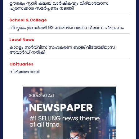
ഊരകം സ്റ്റാർ ക്ലബ് വാർഷികവും വിദ്യാഭ്യാസ
പുരസ്‌ക്കാര സമർപ്പണം നടത്തി
School & College
വിസ്മയം ഉണർത്തി 92 കാരൻറെ യോഗഭ്യാസ പ്രകടനം
Local News
കാറളം സർവ്വീസ് സഹകരണ ബാങ്ക് വിദ്യാഭ്യാസ
അവാർഡ് നൽകി
Obituaries
നിര്യാതനായി