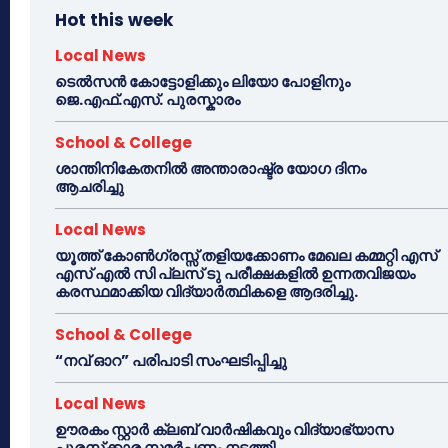
Hot this week
Local News
ടെൽസൻ കോട്ടോളിക്കും ലിയോ പോളിനും
ജെ.എഫ്.എസ്. പുരസ്കാരം
School & College
ശാന്തിനികേതനിൽ അന്താരാഷ്ട്ര യോഗ ദിനം
ആചരിച്ചു
Local News
യൂത്ത് കോൺഗ്രസ്സ് തളിയക്കോണം മേഖല കമ്മറ്റി എസ്
എസ് എൽ സി പ്ലസ് ടു പരീക്ഷകളിൽ ഉന്നതവിജയം
കരസ്ഥമാക്കിയ വിദ്യാർത്ഥികളെ ആദരിച്ചു.
School & College
“നവ് ഓറ” പരിപാടി സംഘടിപ്പിച്ചു
Local News
ഊരകം സ്റ്റാർ ക്ലബ് വാർഷികവും വിദ്യാഭ്യാസ
പുരസ്‌ക്കാര സമർപ്പണം നടത്തി