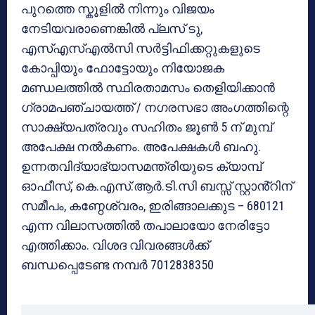
പുറത്തെ സ്കൂളിൽ നിന്നും വിജയം
നേടിയവരാണെങ്കിൽ പ്ലസ് ടു,
എസ്എസ്എൽസി സർട്ടിഫിക്കറ്റുകളുടെ
കോപ്പിയും ഫോട്ടോയും നിയോജക
മണ്ഡലത്തിൽ സ്ഥിരതാമസം തെളിയിക്കാൻ
ഗ്രാമപഞ്ചായത്ത് / നഗരസഭാ അംഗത്തിന്റെ
സാക്ഷ്യപത്രവും സഹിതം ജൂൺ 5 ന് മുമ്പ്
അപേക്ഷ നൽകണം. അപേക്ഷകൾ ബഹു.
ഉന്നതവിദ്യാഭ്യാസമന്ത്രിയുടെ ക്യാമ്പ്
ഓഫീസ്, കെ.എസ്.ആർ.ടി.സി ബസ്സ് സ്റ്റാൻ്റിന്
സമീപം, കണ്ഠേശ്വരം, ഇരിങ്ങാലക്കുട – 680121
എന്ന വിലാസത്തിൽ തപാലായോ നേരിട്ടോ
എത്തിക്കാം. വിശദ വിവരങ്ങൾക്ക്
ബന്ധപ്പെടേണ്ട നമ്പർ 7012838350