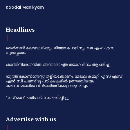
Koodal Manikyam
Headlines
ടെൽസൻ കോട്ടോളിക്കും ലിയോ പോളിനും ജെ.എഫ്.എസ്.
പുരസ്കാരം
ശാന്തിനികേതനിൽ അന്താരാഷ്ട്ര യോഗ ദിനം ആചരിച്ചു
യൂത്ത് കോൺഗ്രസ്സ് തളിയക്കോണം മേഖല കമ്മറ്റി എസ് എസ്
എൽ സി പ്ലസ് ടു പരീക്ഷകളിൽ ഉന്നതവിജയം
കരസ്ഥമാക്കിയ വിദ്യാർത്ഥികളെ ആദരിച്ചു.
“നവ് ഓറ” പരിപാടി സംഘടിപ്പിച്ചു
Advertise with us