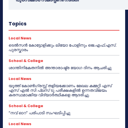
Topics
Local News
ടെൽസൻ കോട്ടോളിക്കും ലിയോ പോളിനും ജെ.എഫ്.എസ്.
പുരസ്കാരം
School & College
ശാന്തിനികേതനിൽ അന്താരാഷ്ട്ര യോഗ ദിനം ആചരിച്ചു
Local News
യൂത്ത് കോൺഗ്രസ്സ് തളിയക്കോണം മേഖല കമ്മറ്റി എസ്
എസ് എൽ സി പ്ലസ് ടു പരീക്ഷകളിൽ ഉന്നതവിജയം
കരസ്ഥമാക്കിയ വിദ്യാർത്ഥികളെ ആദരിച്ചു.
School & College
“നവ് ഓറ” പരിപാടി സംഘടിപ്പിച്ചു
Local News