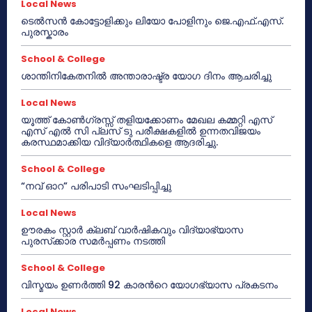
Local News
ടെൽസൻ കോട്ടോളിക്കും ലിയോ പോളിനും ജെ.എഫ്.എസ്.
പുരസ്കാരം
School & College
ശാന്തിനികേതനിൽ അന്താരാഷ്ട്ര യോഗ ദിനം ആചരിച്ചു
Local News
യൂത്ത് കോൺഗ്രസ്സ് തളിയക്കോണം മേഖല കമ്മറ്റി എസ്
എസ് എൽ സി പ്ലസ് ടു പരീക്ഷകളിൽ ഉന്നതവിജയം
കരസ്ഥമാക്കിയ വിദ്യാർത്ഥികളെ ആദരിച്ചു.
School & College
“നവ് ഓറ” പരിപാടി സംഘടിപ്പിച്ചു
Local News
ഊരകം സ്റ്റാർ ക്ലബ് വാർഷികവും വിദ്യാഭ്യാസ
പുരസ്‌ക്കാര സമർപ്പണം നടത്തി
School & College
വിസ്മയം ഉണർത്തി 92 കാരൻറെ യോഗഭ്യാസ പ്രകടനം
Local News