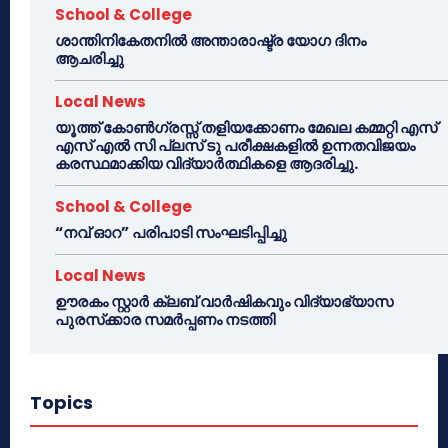
School & College
ശാന്തിനികേതനിൽ അന്താരാഷ്ട്ര യോഗ ദിനം
ആചരിച്ചു
Local News
യൂത്ത് കോൺഗ്രസ്സ് തളിയക്കോണം മേഖല കമ്മറ്റി എസ്
എസ് എൽ സി പ്ലസ് ടു പരീക്ഷകളിൽ ഉന്നതവിജയം
കരസ്ഥമാക്കിയ വിദ്യാർത്ഥികളെ ആദരിച്ചു.
School & College
“നവ് ഓറ” പരിപാടി സംഘടിപ്പിച്ചു
Local News
ഊരകം സ്റ്റാർ ക്ലബ് വാർഷികവും വിദ്യാഭ്യാസ
പുരസ്‌ക്കാര സമർപ്പണം നടത്തി
Topics