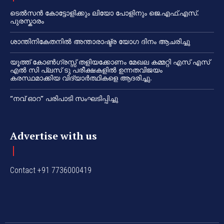
ടെൽസൻ കോട്ടോളിക്കും ലിയോ പോളിനും ജെ.എഫ്.എസ്.
പുരസ്കാരം
ശാന്തിനികേതനിൽ അന്താരാഷ്ട്ര യോഗ ദിനം ആചരിച്ചു
യൂത്ത് കോൺഗ്രസ്സ് തളിയക്കോണം മേഖല കമ്മറ്റി എസ് എസ്
എൽ സി പ്ലസ് ടു പരീക്ഷകളിൽ ഉന്നതവിജയം
കരസ്ഥമാക്കിയ വിദ്യാർത്ഥികളെ ആദരിച്ചു.
“നവ് ഓറ” പരിപാടി സംഘടിപ്പിച്ചു
Advertise with us
Contact +91 7736000419