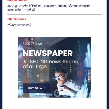
കാറളം സർവ്വീസ് സഹകരണ ബാങ്ക് വിദ്യാഭ്യാസ
അവാർഡ് നൽകി
Obituaries
നിര്യാതനായി