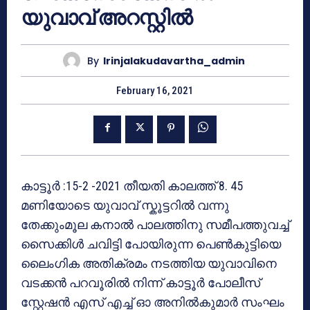
യുവാവ് അറസ്റ്റിൽ
By
Irinjalakudavartha_admin
February 16, 2021
കാട്ടൂർ :15-2 -2021 തീയതി കാലത്ത് 8. 45
മണിയോടെ യുവാവ് സ്കൂട്ടറിൽ വന്നു
തേക്കുംമൂല കനാൽ പാലത്തിനു സമീപത്തുവച്ച്
സൈക്കിൾ ചവിട്ടി പോയിരുന്ന പെൺകുട്ടിയെ
ലൈംഗിക അതിക്രമം നടത്തിയ യുവാവിനെ
വടക്കൻ പറവൂരിൽ നിന്ന് കാട്ടൂർ പോലീസ്
സ്റ്റേഷൻ എസ് എച്ച് ഓ അനിൽകുമാർ സംഘം