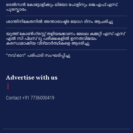
ടെൽസൻ കോട്ടോളിക്കും ലിയോ പോളിനും ജെ.എഫ്.എസ്.
പുരസ്കാരം
ശാന്തിനികേതനിൽ അന്താരാഷ്ട്ര യോഗ ദിനം ആചരിച്ചു
യൂത്ത് കോൺഗ്രസ്സ് തളിയക്കോണം മേഖല കമ്മറ്റി എസ് എസ്
എൽ സി പ്ലസ് ടു പരീക്ഷകളിൽ ഉന്നതവിജയം
കരസ്ഥമാക്കിയ വിദ്യാർത്ഥികളെ ആദരിച്ചു.
“നവ് ഓറ” പരിപാടി സംഘടിപ്പിച്ചു
Advertise with us
Contact +91 7736000419