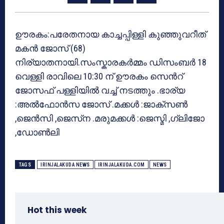
ഊരകം:പരേതനായ കാച്ചപ്പിള്ളി കുഞ്ഞുവറീത്
മകൻ ജോസ് (68)
നിര്യാതനായി.സംസ്കാരകർമ്മം ഡിസംബർ 18
വെള്ളി രാവിലെ 10:30 ന് ഊരകം സെൻറ്
ജോസഫ് പള്ളിയിൽ വച്ച് നടത്തും .ഭാര്യ
:അൽഫോൻസ ജോസ് .മക്കൾ :ജാക്സൺ
,ജെൻസി ,ജെസ്‌ന .മരുമക്കൾ :ജെസ്മി ,ഗ്ലിജോ
,ഡോൺലി
TAGS
IRINJALAKUDA NEWS
IRINJALAKUDA.COM
NEWS
Hot this week