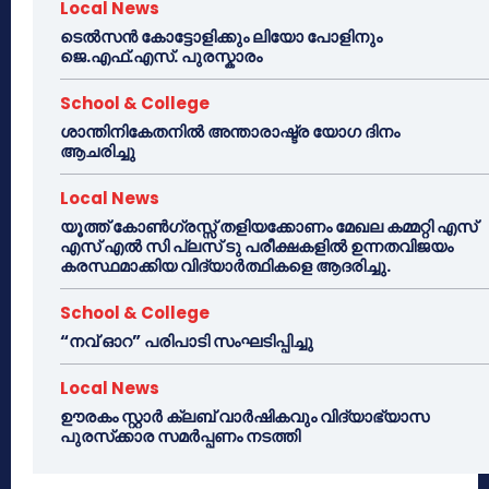
Local News
ടെൽസൻ കോട്ടോളിക്കും ലിയോ പോളിനും
ജെ.എഫ്.എസ്. പുരസ്കാരം
School & College
ശാന്തിനികേതനിൽ അന്താരാഷ്ട്ര യോഗ ദിനം
ആചരിച്ചു
Local News
യൂത്ത് കോൺഗ്രസ്സ് തളിയക്കോണം മേഖല കമ്മറ്റി എസ്
എസ് എൽ സി പ്ലസ് ടു പരീക്ഷകളിൽ ഉന്നതവിജയം
കരസ്ഥമാക്കിയ വിദ്യാർത്ഥികളെ ആദരിച്ചു.
School & College
“നവ് ഓറ” പരിപാടി സംഘടിപ്പിച്ചു
Local News
ഊരകം സ്റ്റാർ ക്ലബ് വാർഷികവും വിദ്യാഭ്യാസ
പുരസ്‌ക്കാര സമർപ്പണം നടത്തി