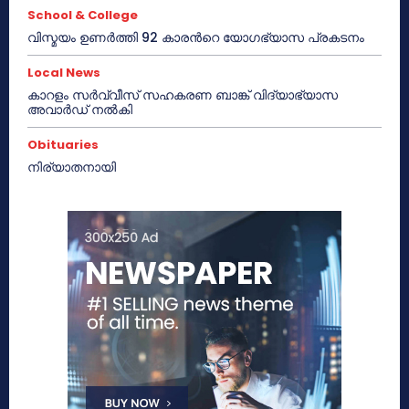
School & College
വിസ്മയം ഉണർത്തി 92 കാരൻറെ യോഗഭ്യാസ പ്രകടനം
Local News
കാറളം സർവ്വീസ് സഹകരണ ബാങ്ക് വിദ്യാഭ്യാസ
അവാർഡ് നൽകി
Obituaries
നിര്യാതനായി