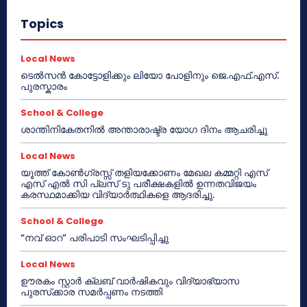
Topics
Local News
ടെൽസൻ കോട്ടോളിക്കും ലിയോ പോളിനും ജെ.എഫ്.എസ്.
പുരസ്കാരം
School & College
ശാന്തിനികേതനിൽ അന്താരാഷ്ട്ര യോഗ ദിനം ആചരിച്ചു
Local News
യൂത്ത് കോൺഗ്രസ്സ് തളിയക്കോണം മേഖല കമ്മറ്റി എസ്
എസ് എൽ സി പ്ലസ് ടു പരീക്ഷകളിൽ ഉന്നതവിജയം
കരസ്ഥമാക്കിയ വിദ്യാർത്ഥികളെ ആദരിച്ചു.
School & College
“നവ് ഓറ” പരിപാടി സംഘടിപ്പിച്ചു
Local News
ഊരകം സ്റ്റാർ ക്ലബ് വാർഷികവും വിദ്യാഭ്യാസ
പുരസ്‌ക്കാര സമർപ്പണം നടത്തി