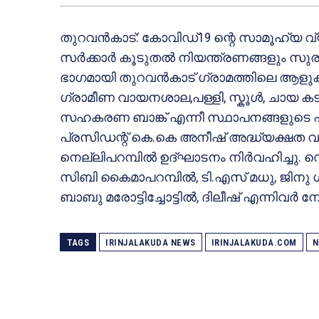
തുറവൻകാട്: കോവിഡ്19 ന്റെ സാമൂഹ്യ 
സർക്കാർ കൂടുതൽ നിയന്ത്രണങ്ങളും സുര
ഭാഗമായി തുറവൻകാട് ഗ്രാമത്തിലെ ആളുക
ഗ്രാമീണ വായനശാല,പള്ളി, സ്കൂൾ, ചായ 
സഹകരണ ബാങ്ക് എന്നീ സ്ഥാപനങ്ങളുടെ 
പ്രസിഡന്റ് കെ.കെ അനീഷ് അദ്ധ്യക്ഷത വഹി
നെല്ലിപറമ്പിൽ ഉദ്ഘാടനം നിർവഹിച്ചു. 
സിബി കൈമാപറമ്പിൽ, ടി.എസ് മധു, ജിനു ഗ
ബാബു മരോട്ടിച്ചോട്ടിൽ, ദിലീഷ് എന്നിവർ 
TAGS
IRINJALAKUDA NEWS
IRINJALAKUDA.COM
N