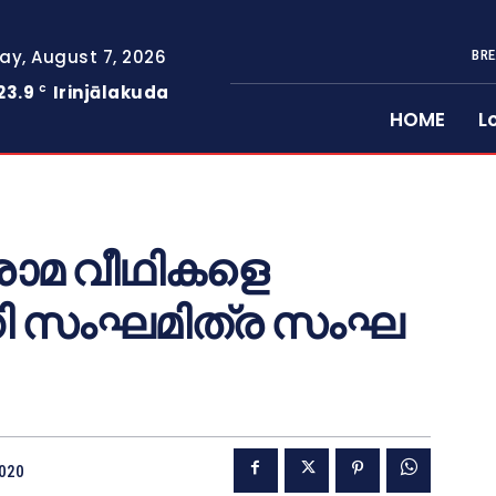
day, August 7, 2026
BRE
23.9
Irinjālakuda
C
HOME
L
രാമ വീഥികളെ
കി സംഘമിത്ര സംഘ
2020