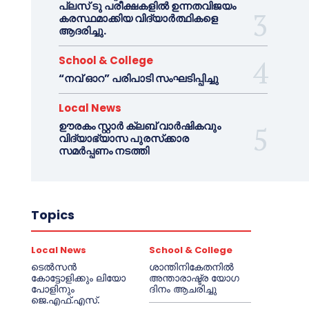
പ്ലസ് ടു പരീക്ഷകളിൽ ഉന്നതവിജയം
കരസ്ഥമാക്കിയ വിദ്യാർത്ഥികളെ
ആദരിച്ചു.
School & College
“നവ് ഓറ” പരിപാടി സംഘടിപ്പിച്ചു
Local News
ഊരകം സ്റ്റാർ ക്ലബ് വാർഷികവും
വിദ്യാഭ്യാസ പുരസ്‌ക്കാര
സമർപ്പണം നടത്തി
Topics
Local News
School & College
ടെൽസൻ
ശാന്തിനികേതനിൽ
കോട്ടോളിക്കും ലിയോ
അന്താരാഷ്ട്ര യോഗ
പോളിനും
ദിനം ആചരിച്ചു
ജെ.എഫ്.എസ്.