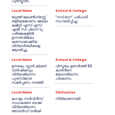
പുരസ്കാരം
Local News
School & College
യൂത്ത് കോൺഗ്രസ്സ്
“നവ് ഓറ” പരിപാടി
തളിയക്കോണം മേഖല
സംഘടിപ്പിച്ചു
കമ്മറ്റി എസ് എസ്
എൽ സി പ്ലസ് ടു
പരീക്ഷകളിൽ
ഉന്നതവിജയം
കരസ്ഥമാക്കിയ
വിദ്യാർത്ഥികളെ
ആദരിച്ചു.
Local News
School & College
ഊരകം സ്റ്റാർ ക്ലബ്
വിസ്മയം ഉണർത്തി 92
വാർഷികവും
കാരൻറെ
വിദ്യാഭ്യാസ
യോഗഭ്യാസ
പുരസ്‌ക്കാര
പ്രകടനം
സമർപ്പണം നടത്തി
Local News
Obituaries
കാറളം സർവ്വീസ്
നിര്യാതനായി
സഹകരണ ബാങ്ക്
വിദ്യാഭ്യാസ
അവാർഡ് നൽകി