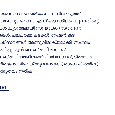
വ്യാപന സാഹചര്യം കണക്കിലെടുത്ത്
ക്ഷകളും വേണം എന്ന് ആവശ്യപെടുന്നതിന്റെ
ൾ കൂടുതലായി സമ്പർക്കം നടത്തുന്ന
കടകൾ, പലചരക്ക് കടകൾ, റേഷൻ കട,
പരിസരങ്ങൾ അണുവിമുക്തമാക്കി. സംഘം
ച്ചു. മുൻ സെക്രട്ടറി മനോജ്
സെക്രട്ടറി അഖിലാഷ് വിശ്വനാഥൻ, ട്രഷറർ
ിരിജൻ, വിവേക് തുറവൻകാട്, രാഗേഷ്, രതീഷ്,
നേതൃത്വം നൽകി.
EWS