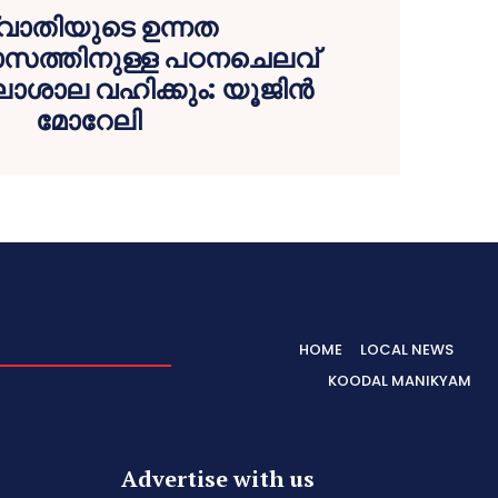
വാതിയുടെ ഉന്നത
യാസത്തിനുള്ള പഠനചെലവ്
ശാല വഹിക്കും: യൂജിൻ
മോറേലി
HOME
LOCAL NEWS
KOODAL MANIKYAM
Advertise with us