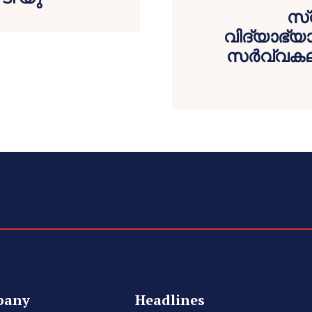
സ്
വിദ്യാഭ്
സർവ്വകലാ
pany
Headlines