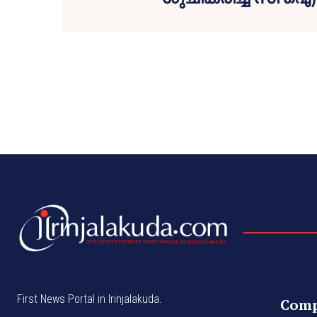
First News Portal in Irinjalakuda.
Com