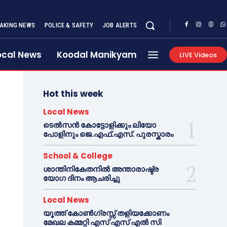
AKING NEWS
POLICE & SAFETY
JOB ALERTS
ocal News
Koodal Manikyam
LIVE Videos
Hot this week
Local News
ടെൽസൻ കോട്ടോളിക്കും ലിയോ
പോളിനും ജെ.എഫ്.എസ്. പുരസ്കാരം
School & College
ശാന്തിനികേതനിൽ അന്താരാഷ്ട്ര
യോഗ ദിനം ആചരിച്ചു
Local News
യൂത്ത് കോൺഗ്രസ്സ് തളിയക്കോണം
മേഖല കമ്മറ്റി എസ് എസ് എൽ സി