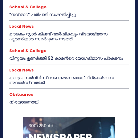
School & College
“നവ് ഓറ” പരിപാടി സംഘടിപ്പിച്ചു
Local News
ഊരകം സ്റ്റാർ ക്ലബ് വാർഷികവും വിദ്യാഭ്യാസ
പുരസ്‌ക്കാര സമർപ്പണം നടത്തി
School & College
വിസ്മയം ഉണർത്തി 92 കാരൻറെ യോഗഭ്യാസ പ്രകടനം
Local News
കാറളം സർവ്വീസ് സഹകരണ ബാങ്ക് വിദ്യാഭ്യാസ
അവാർഡ് നൽകി
Obituaries
നിര്യാതനായി