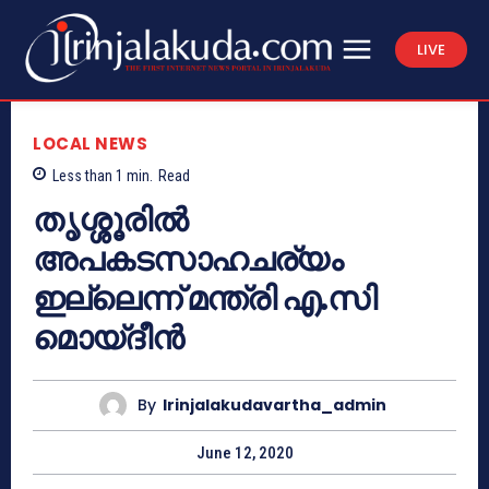
LIVE
LOCAL NEWS
Less than 1
min.
Read
തൃശ്ശൂരിൽ
അപകടസാഹചര്യം
ഇല്ലെന്ന് മന്ത്രി എ.സി
മൊയ്‌ദീൻ
By
Irinjalakudavartha_admin
June 12, 2020