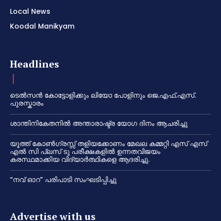
Local News
Koodal Manikyam
Headlines
ടെൽസൻ കോട്ടോളിക്കും ലിയോ പോളിനും ജെ.എഫ്.എസ്.
പുരസ്കാരം
ശാന്തിനികേതനിൽ അന്താരാഷ്ട്ര യോഗ ദിനം ആചരിച്ചു
യൂത്ത് കോൺഗ്രസ്സ് തളിയക്കോണം മേഖല കമ്മറ്റി എസ് എസ്
എൽ സി പ്ലസ് ടു പരീക്ഷകളിൽ ഉന്നതവിജയം
കരസ്ഥമാക്കിയ വിദ്യാർത്ഥികളെ ആദരിച്ചു.
“നവ് ഓറ” പരിപാടി സംഘടിപ്പിച്ചു
Advertise with us