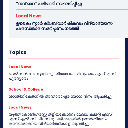
“നവ് ഓറ” പരിപാടി സംഘടിപ്പിച്ചു
Local News
ഊരകം സ്റ്റാർ ക്ലബ് വാർഷികവും വിദ്യാഭ്യാസ
പുരസ്‌ക്കാര സമർപ്പണം നടത്തി
Topics
Local News
ടെൽസൻ കോട്ടോളിക്കും ലിയോ പോളിനും ജെ.എഫ്.എസ്.
പുരസ്കാരം
School & College
ശാന്തിനികേതനിൽ അന്താരാഷ്ട്ര യോഗ ദിനം ആചരിച്ചു
Local News
യൂത്ത് കോൺഗ്രസ്സ് തളിയക്കോണം മേഖല കമ്മറ്റി എസ്
എസ് എൽ സി പ്ലസ് ടു പരീക്ഷകളിൽ ഉന്നതവിജയം
കരസ്ഥമാക്കിയ വിദ്യാർത്ഥികളെ ആദരിച്ചു.