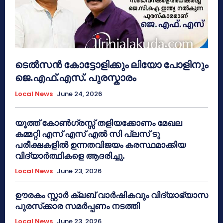
ടെൽസൻ കോട്ടോളിക്കും ലിയോ പോളിനും
ജെ.എഫ്.എസ്. പുരസ്കാരം
Local News
June 24, 2026
യൂത്ത് കോൺഗ്രസ്സ് തളിയക്കോണം മേഖല
കമ്മറ്റി എസ് എസ് എൽ സി പ്ലസ് ടു
പരീക്ഷകളിൽ ഉന്നതവിജയം കരസ്ഥമാക്കിയ
വിദ്യാർത്ഥികളെ ആദരിച്ചു.
Local News
June 23, 2026
ഊരകം സ്റ്റാർ ക്ലബ് വാർഷികവും വിദ്യാഭ്യാസ
പുരസ്‌ക്കാര സമർപ്പണം നടത്തി
Local News
June 23, 2026