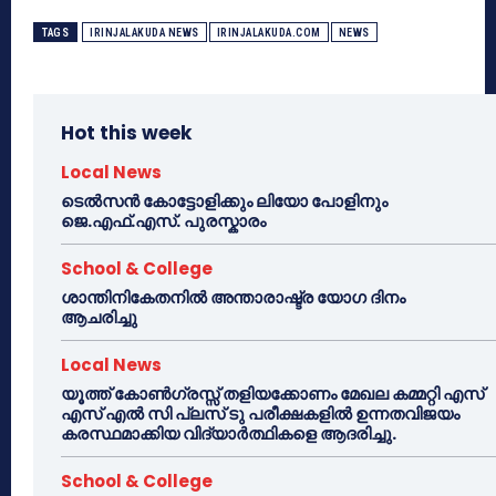
TAGS
IRINJALAKUDA NEWS
IRINJALAKUDA.COM
NEWS
Hot this week
Local News
ടെൽസൻ കോട്ടോളിക്കും ലിയോ പോളിനും
ജെ.എഫ്.എസ്. പുരസ്കാരം
School & College
ശാന്തിനികേതനിൽ അന്താരാഷ്ട്ര യോഗ ദിനം
ആചരിച്ചു
Local News
യൂത്ത് കോൺഗ്രസ്സ് തളിയക്കോണം മേഖല കമ്മറ്റി എസ്
എസ് എൽ സി പ്ലസ് ടു പരീക്ഷകളിൽ ഉന്നതവിജയം
കരസ്ഥമാക്കിയ വിദ്യാർത്ഥികളെ ആദരിച്ചു.
School & College