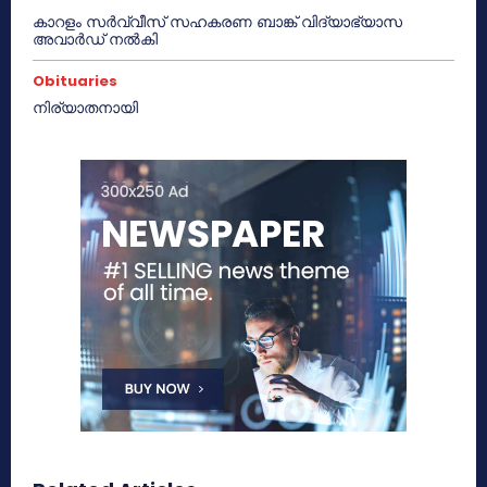
കാറളം സർവ്വീസ് സഹകരണ ബാങ്ക് വിദ്യാഭ്യാസ
അവാർഡ് നൽകി
Obituaries
നിര്യാതനായി