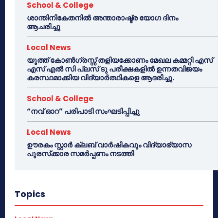
School & College
ശാന്തിനികേതനിൽ അന്താരാഷ്ട്ര യോഗ ദിനം
ആചരിച്ചു
Local News
യൂത്ത് കോൺഗ്രസ്സ് തളിയക്കോണം മേഖല കമ്മറ്റി എസ്
എസ് എൽ സി പ്ലസ് ടു പരീക്ഷകളിൽ ഉന്നതവിജയം
കരസ്ഥമാക്കിയ വിദ്യാർത്ഥികളെ ആദരിച്ചു.
School & College
“നവ് ഓറ” പരിപാടി സംഘടിപ്പിച്ചു
Local News
ഊരകം സ്റ്റാർ ക്ലബ് വാർഷികവും വിദ്യാഭ്യാസ
പുരസ്‌ക്കാര സമർപ്പണം നടത്തി
Topics