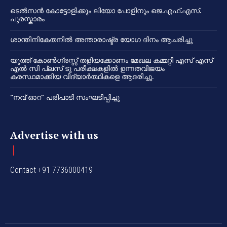
ടെൽസൻ കോട്ടോളിക്കും ലിയോ പോളിനും ജെ.എഫ്.എസ്.
പുരസ്കാരം
ശാന്തിനികേതനിൽ അന്താരാഷ്ട്ര യോഗ ദിനം ആചരിച്ചു
യൂത്ത് കോൺഗ്രസ്സ് തളിയക്കോണം മേഖല കമ്മറ്റി എസ് എസ്
എൽ സി പ്ലസ് ടു പരീക്ഷകളിൽ ഉന്നതവിജയം
കരസ്ഥമാക്കിയ വിദ്യാർത്ഥികളെ ആദരിച്ചു.
“നവ് ഓറ” പരിപാടി സംഘടിപ്പിച്ചു
Advertise with us
Contact +91 7736000419