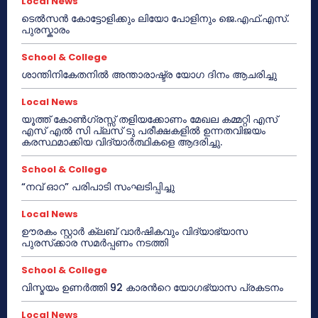
Local News
ടെൽസൻ കോട്ടോളിക്കും ലിയോ പോളിനും ജെ.എഫ്.എസ്.
പുരസ്കാരം
School & College
ശാന്തിനികേതനിൽ അന്താരാഷ്ട്ര യോഗ ദിനം ആചരിച്ചു
Local News
യൂത്ത് കോൺഗ്രസ്സ് തളിയക്കോണം മേഖല കമ്മറ്റി എസ്
എസ് എൽ സി പ്ലസ് ടു പരീക്ഷകളിൽ ഉന്നതവിജയം
കരസ്ഥമാക്കിയ വിദ്യാർത്ഥികളെ ആദരിച്ചു.
School & College
“നവ് ഓറ” പരിപാടി സംഘടിപ്പിച്ചു
Local News
ഊരകം സ്റ്റാർ ക്ലബ് വാർഷികവും വിദ്യാഭ്യാസ
പുരസ്‌ക്കാര സമർപ്പണം നടത്തി
School & College
വിസ്മയം ഉണർത്തി 92 കാരൻറെ യോഗഭ്യാസ പ്രകടനം
Local News