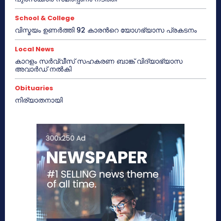
School & College
വിസ്മയം ഉണർത്തി 92 കാരൻറെ യോഗഭ്യാസ പ്രകടനം
Local News
കാറളം സർവ്വീസ് സഹകരണ ബാങ്ക് വിദ്യാഭ്യാസ
അവാർഡ് നൽകി
Obituaries
നിര്യാതനായി