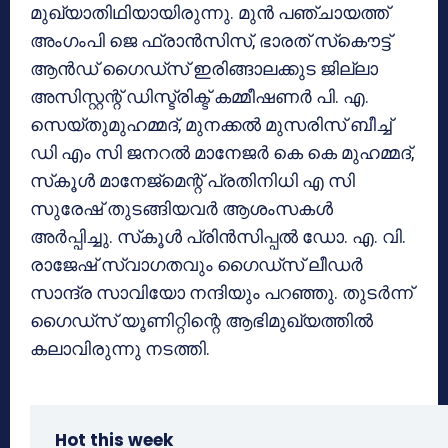
മുഖ്യാതിഥിയായിരുന്നു. മുന്‍ പഞ്ചായത്ത്
അംഗംപി ജെ ഫ്രാന്‍സിസ്, ഭാരത് സ്‌കൌട്ട്
ആന്‍ഡ് ഗൈഡ്‌സ് ഇരിങ്ങാലക്കുട ജില്ലാ
അസിസ്റ്റന്റ് ഡിസ്ട്രിക്ട് കമ്മീഷണര്‍ പി. എ.
സെയ്തുമുഹമ്മദ്, മുനക്കല്‍ മുസരിസ് ബീച്ച്
ഡി എം സി ജനറല്‍ മാനേജര്‍ കെ കെ മുഹമ്മദ്,
സ്‌കൂള്‍ മാനേജ്‌മെന്റ് പ്രതിനിധി എ സി
സുരേഷ് തുടങ്ങിയവര്‍ ആശംസകള്‍
അര്‍പ്പിച്ചു. സ്‌കൂള്‍ പ്രിന്‍സിപ്പല്‍ ഡോ. എ. വി.
രാജേഷ് സ്വാഗതവും ഗൈഡ്‌സ് ലീഡര്‍
സാന്ദ്ര സാവിയോ നന്ദിയും പറഞ്ഞു. തുടര്‍ന്ന്
ഗൈഡ്‌സ് യൂണിറ്റിന്റെ ആഭിമുഖ്യത്തില്‍
കലാവിരുന്നു നടത്തി.
Hot this week