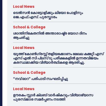
Local News
ടെൽസൻ കോട്ടോളിക്കും ലിയോ പോളിനും
ജെ.എഫ്.എസ്. പുരസ്കാരം
School & College
ശാന്തിനികേതനിൽ അന്താരാഷ്ട്ര യോഗ ദിനം
ആചരിച്ചു
Local News
യൂത്ത് കോൺഗ്രസ്സ് തളിയക്കോണം മേഖല കമ്മറ്റി എസ്
എസ് എൽ സി പ്ലസ് ടു പരീക്ഷകളിൽ ഉന്നതവിജയം
കരസ്ഥമാക്കിയ വിദ്യാർത്ഥികളെ ആദരിച്ചു.
School & College
“നവ് ഓറ” പരിപാടി സംഘടിപ്പിച്ചു
Local News
ഊരകം സ്റ്റാർ ക്ലബ് വാർഷികവും വിദ്യാഭ്യാസ
പുരസ്‌ക്കാര സമർപ്പണം നടത്തി