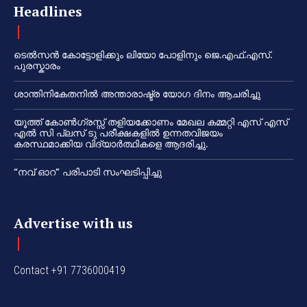
Headlines
ടെൽസൻ കോട്ടോളിക്കും ലിയോ പോളിനും ജെ.എഫ്.എസ്.
പുരസ്കാരം
ശാന്തിനികേതനിൽ അന്താരാഷ്ട്ര യോഗ ദിനം ആചരിച്ചു
യൂത്ത് കോൺഗ്രസ്സ് തളിയക്കോണം മേഖല കമ്മറ്റി എസ് എസ്
എൽ സി പ്ലസ് ടു പരീക്ഷകളിൽ ഉന്നതവിജയം
കരസ്ഥമാക്കിയ വിദ്യാർത്ഥികളെ ആദരിച്ചു.
“നവ് ഓറ” പരിപാടി സംഘടിപ്പിച്ചു
Advertise with us
Contact +91 7736000419