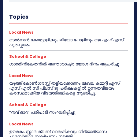
Topics
Local News
ടെൽസൻ കോട്ടോളിക്കും ലിയോ പോളിനും ജെ.എഫ്.എസ്.
പുരസ്കാരം
School & College
ശാന്തിനികേതനിൽ അന്താരാഷ്ട്ര യോഗ ദിനം ആചരിച്ചു
Local News
യൂത്ത് കോൺഗ്രസ്സ് തളിയക്കോണം മേഖല കമ്മറ്റി എസ്
എസ് എൽ സി പ്ലസ് ടു പരീക്ഷകളിൽ ഉന്നതവിജയം
കരസ്ഥമാക്കിയ വിദ്യാർത്ഥികളെ ആദരിച്ചു.
School & College
“നവ് ഓറ” പരിപാടി സംഘടിപ്പിച്ചു
Local News
ഊരകം സ്റ്റാർ ക്ലബ് വാർഷികവും വിദ്യാഭ്യാസ
പുരസ്‌ക്കാര സമർപ്പണം നടത്തി