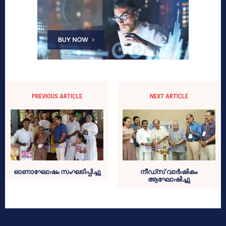
PREVIOUS ARTICLE
NEXT ARTICLE
ഓണാഘോഷം സംഘടിപ്പിച്ചു
നീഡ്‌സ് വാര്‍ഷികം
ആഘോഷിച്ചു