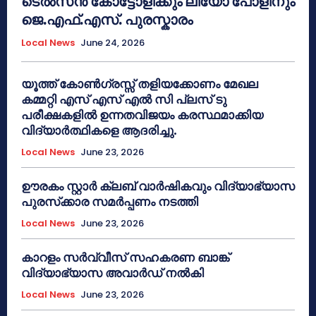
ടെൽസൻ കോട്ടോളിക്കും ലിയോ പോളിനും
ജെ.എഫ്.എസ്. പുരസ്കാരം
Local News
June 24, 2026
യൂത്ത് കോൺഗ്രസ്സ് തളിയക്കോണം മേഖല
കമ്മറ്റി എസ് എസ് എൽ സി പ്ലസ് ടു
പരീക്ഷകളിൽ ഉന്നതവിജയം കരസ്ഥമാക്കിയ
വിദ്യാർത്ഥികളെ ആദരിച്ചു.
Local News
June 23, 2026
ഊരകം സ്റ്റാർ ക്ലബ് വാർഷികവും വിദ്യാഭ്യാസ
പുരസ്‌ക്കാര സമർപ്പണം നടത്തി
Local News
June 23, 2026
കാറളം സർവ്വീസ് സഹകരണ ബാങ്ക്
വിദ്യാഭ്യാസ അവാർഡ് നൽകി
Local News
June 23, 2026