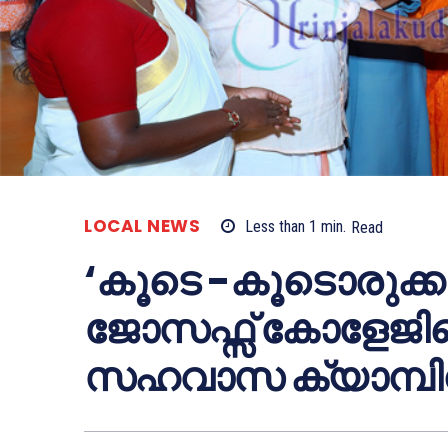
LOCAL NEWS
Less than 1
min.
Read
‘കൂടെ -കൂടൊരുക്കാ
ജോസഫ്സ് കോളേജില
സഹവാസ ക്യാമ്പിന