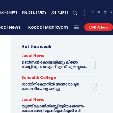
AKING NEWS
POLICE & SAFETY
JOB ALERTS
ocal News
Koodal Manikyam
LIVE Videos
Hot this week
Local News
ടെൽസൻ കോട്ടോളിക്കും ലിയോ
പോളിനും ജെ.എഫ്.എസ്. പുരസ്കാരം
School & College
ശാന്തിനികേതനിൽ അന്താരാഷ്ട്ര
യോഗ ദിനം ആചരിച്ചു
Local News
യൂത്ത് കോൺഗ്രസ്സ് തളിയക്കോണം
മേഖല കമ്മറ്റി എസ് എസ് എൽ സി