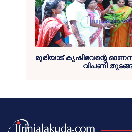
മുരിയാട് കൃഷിഭവന്റെ ഓണസ
വിപണി തുടങ്ങ