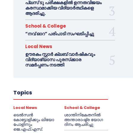
പ്ലസ് ടു പരീക്ഷകളിൽ ഉന്നതവിജയം
കരസ്ഥമാക്കിയ വിദ്യാർത്ഥികളെ
ആദരിച്ചു.
School & College
“നവ് ഓറ” പരിപാടി സംഘടിപ്പിച്ചു
Local News
ഊരകം സ്റ്റാർ ക്ലബ് വാർഷികവും
വിദ്യാഭ്യാസ പുരസ്‌ക്കാര
സമർപ്പണം നടത്തി
Topics
Local News
School & College
ടെൽസൻ
ശാന്തിനികേതനിൽ
കോട്ടോളിക്കും ലിയോ
അന്താരാഷ്ട്ര യോഗ
പോളിനും
ദിനം ആചരിച്ചു
ജെ.എഫ്.എസ്.