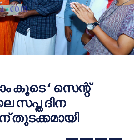
ം കൂടെ ‘ സെന്റ്
െ സപ്ത ദിന
് തുടക്കമായി