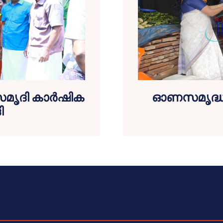
മൃദി കാര്‍ഷിക
ഓണസമൃദ്ധി 
ി