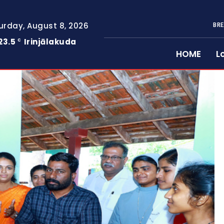
urday, August 8, 2026
BRE
23.5
Irinjālakuda
C
HOME
L