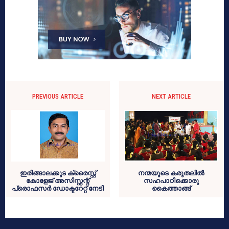
PREVIOUS ARTICLE
NEXT ARTICLE
ഇരിങ്ങാലക്കുട ക്രൈസ്റ്റ്
നന്മയുടെ കരുതലില്‍
കോളേജ് അസിസ്റ്റന്റ്
സഹപാഠിക്കൊരു
പ്രൊഫസര്‍ ഡോക്ടറേറ്റ് നേടി
കൈത്താങ്ങ്