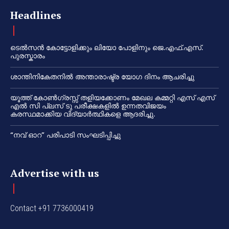
Headlines
ടെൽസൻ കോട്ടോളിക്കും ലിയോ പോളിനും ജെ.എഫ്.എസ്.
പുരസ്കാരം
ശാന്തിനികേതനിൽ അന്താരാഷ്ട്ര യോഗ ദിനം ആചരിച്ചു
യൂത്ത് കോൺഗ്രസ്സ് തളിയക്കോണം മേഖല കമ്മറ്റി എസ് എസ്
എൽ സി പ്ലസ് ടു പരീക്ഷകളിൽ ഉന്നതവിജയം
കരസ്ഥമാക്കിയ വിദ്യാർത്ഥികളെ ആദരിച്ചു.
“നവ് ഓറ” പരിപാടി സംഘടിപ്പിച്ചു
Advertise with us
Contact +91 7736000419