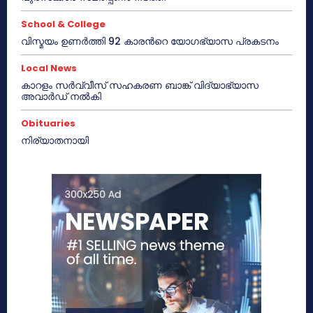
School & College
വിസ്മയം ഉണർത്തി 92 കാരൻറെ യോഗഭ്യാസ പ്രകടനം
Local News
കാറളം സർവ്വീസ് സഹകരണ ബാങ്ക് വിദ്യാഭ്യാസ
അവാർഡ് നൽകി
Obituaries
നിര്യാതനായി