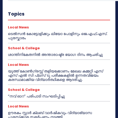
Topics
Local News
ടെൽസൻ കോട്ടോളിക്കും ലിയോ പോളിനും ജെ.എഫ്.എസ്.
പുരസ്കാരം
School & College
ശാന്തിനികേതനിൽ അന്താരാഷ്ട്ര യോഗ ദിനം ആചരിച്ചു
Local News
യൂത്ത് കോൺഗ്രസ്സ് തളിയക്കോണം മേഖല കമ്മറ്റി എസ്
എസ് എൽ സി പ്ലസ് ടു പരീക്ഷകളിൽ ഉന്നതവിജയം
കരസ്ഥമാക്കിയ വിദ്യാർത്ഥികളെ ആദരിച്ചു.
School & College
“നവ് ഓറ” പരിപാടി സംഘടിപ്പിച്ചു
Local News
ഊരകം സ്റ്റാർ ക്ലബ് വാർഷികവും വിദ്യാഭ്യാസ
പുരസ്‌ക്കാര സമർപ്പണം നടത്തി