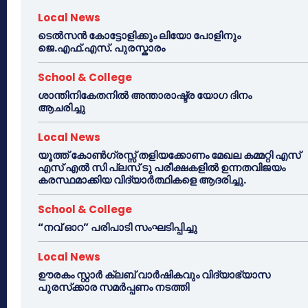
Local News
ടെൽസൻ കോട്ടോളിക്കും ലിയോ പോളിനും
ജെ.എഫ്.എസ്. പുരസ്കാരം
School & College
ശാന്തിനികേതനിൽ അന്താരാഷ്ട്ര യോഗ ദിനം
ആചരിച്ചു
Local News
യൂത്ത് കോൺഗ്രസ്സ് തളിയക്കോണം മേഖല കമ്മറ്റി എസ്
എസ് എൽ സി പ്ലസ് ടു പരീക്ഷകളിൽ ഉന്നതവിജയം
കരസ്ഥമാക്കിയ വിദ്യാർത്ഥികളെ ആദരിച്ചു.
School & College
“നവ് ഓറ” പരിപാടി സംഘടിപ്പിച്ചു
Local News
ഊരകം സ്റ്റാർ ക്ലബ് വാർഷികവും വിദ്യാഭ്യാസ
പുരസ്‌ക്കാര സമർപ്പണം നടത്തി