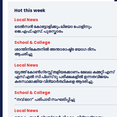
Hot this week
Local News
ടെൽസൻ കോട്ടോളിക്കും ലിയോ പോളിനും
ജെ.എഫ്.എസ്. പുരസ്കാരം
School & College
ശാന്തിനികേതനിൽ അന്താരാഷ്ട്ര യോഗ ദിനം
ആചരിച്ചു
Local News
യൂത്ത് കോൺഗ്രസ്സ് തളിയക്കോണം മേഖല കമ്മറ്റി എസ്
എസ് എൽ സി പ്ലസ് ടു പരീക്ഷകളിൽ ഉന്നതവിജയം
കരസ്ഥമാക്കിയ വിദ്യാർത്ഥികളെ ആദരിച്ചു.
School & College
“നവ് ഓറ” പരിപാടി സംഘടിപ്പിച്ചു
Local News