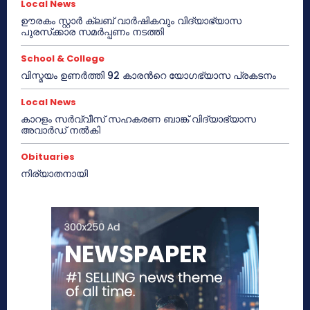
Local News
ഊരകം സ്റ്റാർ ക്ലബ് വാർഷികവും വിദ്യാഭ്യാസ
പുരസ്‌ക്കാര സമർപ്പണം നടത്തി
School & College
വിസ്മയം ഉണർത്തി 92 കാരൻറെ യോഗഭ്യാസ പ്രകടനം
Local News
കാറളം സർവ്വീസ് സഹകരണ ബാങ്ക് വിദ്യാഭ്യാസ
അവാർഡ് നൽകി
Obituaries
നിര്യാതനായി