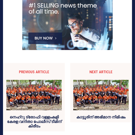
PREVIOUS ARTICLE
NEXT ARTICLE
നെഹ്‌റു ട്രോഫി വള്ളംകളി
കാട്ടൂരിന് അഭിമാന നിമിഷം
കേരള വനിതാ പോലീസ് ടീമിന്
കിരീടം