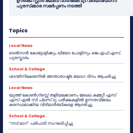
ഊരകം സ്റ്റാർ ക്ലബ് വാർഷികവും വിദ്യാഭ്യാസ
പുരസ്‌ക്കാര സമർപ്പണം നടത്തി
Topics
Local News
ടെൽസൻ കോട്ടോളിക്കും ലിയോ പോളിനും ജെ.എഫ്.എസ്.
പുരസ്കാരം
School & College
ശാന്തിനികേതനിൽ അന്താരാഷ്ട്ര യോഗ ദിനം ആചരിച്ചു
Local News
യൂത്ത് കോൺഗ്രസ്സ് തളിയക്കോണം മേഖല കമ്മറ്റി എസ്
എസ് എൽ സി പ്ലസ് ടു പരീക്ഷകളിൽ ഉന്നതവിജയം
കരസ്ഥമാക്കിയ വിദ്യാർത്ഥികളെ ആദരിച്ചു.
School & College
“നവ് ഓറ” പരിപാടി സംഘടിപ്പിച്ചു