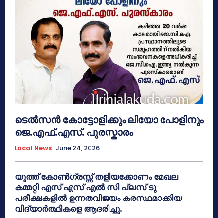
ടെൽസൻ കോട്ടോളിക്കും ലിയോ പോളിനും
ജെ.എഫ്.എസ്. പുരസ്കാരം
Local News
June 24, 2026
യൂത്ത് കോൺഗ്രസ്സ് തളിയക്കോണം മേഖല
കമ്മറ്റി എസ് എസ് എൽ സി പ്ലസ് ടു
പരീക്ഷകളിൽ ഉന്നതവിജയം കരസ്ഥമാക്കിയ
വിദ്യാർത്ഥികളെ ആദരിച്ചു.