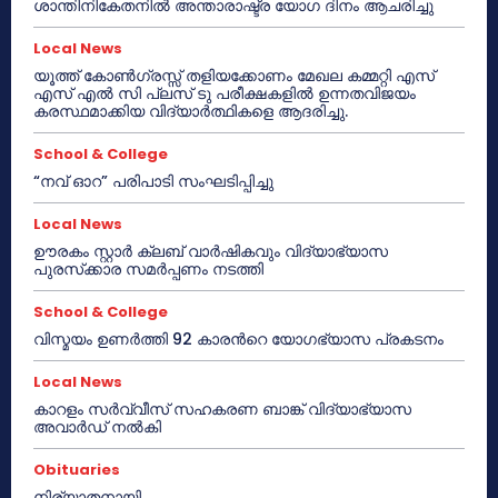
ശാന്തിനികേതനിൽ അന്താരാഷ്ട്ര യോഗ ദിനം ആചരിച്ചു
Local News
യൂത്ത് കോൺഗ്രസ്സ് തളിയക്കോണം മേഖല കമ്മറ്റി എസ്
എസ് എൽ സി പ്ലസ് ടു പരീക്ഷകളിൽ ഉന്നതവിജയം
കരസ്ഥമാക്കിയ വിദ്യാർത്ഥികളെ ആദരിച്ചു.
School & College
“നവ് ഓറ” പരിപാടി സംഘടിപ്പിച്ചു
Local News
ഊരകം സ്റ്റാർ ക്ലബ് വാർഷികവും വിദ്യാഭ്യാസ
പുരസ്‌ക്കാര സമർപ്പണം നടത്തി
School & College
വിസ്മയം ഉണർത്തി 92 കാരൻറെ യോഗഭ്യാസ പ്രകടനം
Local News
കാറളം സർവ്വീസ് സഹകരണ ബാങ്ക് വിദ്യാഭ്യാസ
അവാർഡ് നൽകി
Obituaries
നിര്യാതനായി