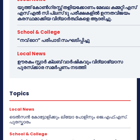
യൂത്ത് കോൺഗ്രസ്സ് തളിയക്കോണം മേഖല കമ്മറ്റി എസ്
എസ് എൽ സി പ്ലസ് ടു പരീക്ഷകളിൽ ഉന്നതവിജയം
കരസ്ഥമാക്കിയ വിദ്യാർത്ഥികളെ ആദരിച്ചു.
School & College
“നവ് ഓറ” പരിപാടി സംഘടിപ്പിച്ചു
Local News
ഊരകം സ്റ്റാർ ക്ലബ് വാർഷികവും വിദ്യാഭ്യാസ
പുരസ്‌ക്കാര സമർപ്പണം നടത്തി
Topics
Local News
ടെൽസൻ കോട്ടോളിക്കും ലിയോ പോളിനും ജെ.എഫ്.എസ്.
പുരസ്കാരം
School & College