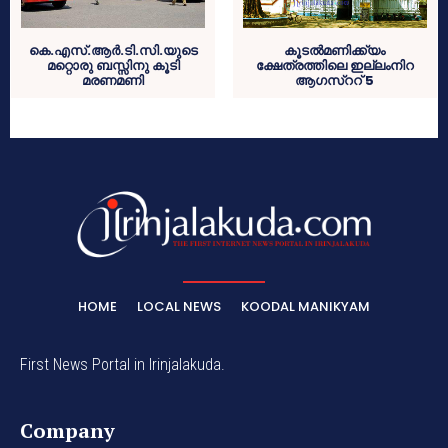
കെ.എസ്.ആര്‍.ടി.സി.യുടെ
കൂടല്‍മണിക്ക്യം
മറ്റൊരു ബസ്സിനു കൂടി
ക്ഷേത്രത്തിലെ ഇല്ലംനിറ
മരണമണി
ആഗസ്‌ററ് 5
HOME
LOCAL NEWS
KOODAL MANIKYAM
First News Portal in Irinjalakuda.
Company