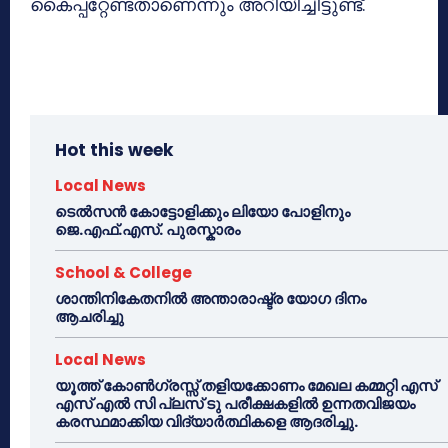
കൈപ്പറ്റേണ്ടതാണെന്നും അറിയിച്ചിട്ടുണ്ട്.
Hot this week
Local News
ടെൽസൻ കോട്ടോളിക്കും ലിയോ പോളിനും
ജെ.എഫ്.എസ്. പുരസ്കാരം
School & College
ശാന്തിനികേതനിൽ അന്താരാഷ്ട്ര യോഗ ദിനം
ആചരിച്ചു
Local News
യൂത്ത് കോൺഗ്രസ്സ് തളിയക്കോണം മേഖല കമ്മറ്റി എസ്
എസ് എൽ സി പ്ലസ് ടു പരീക്ഷകളിൽ ഉന്നതവിജയം
കരസ്ഥമാക്കിയ വിദ്യാർത്ഥികളെ ആദരിച്ചു.