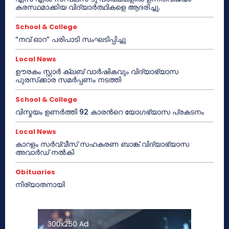
കരസ്ഥമാക്കിയ വിദ്യാർത്ഥികളെ ആദരിച്ചു.
School & College
“നവ് ഓറ” പരിപാടി സംഘടിപ്പിച്ചു
Local News
ഊരകം സ്റ്റാർ ക്ലബ് വാർഷികവും വിദ്യാഭ്യാസ
പുരസ്‌ക്കാര സമർപ്പണം നടത്തി
School & College
വിസ്മയം ഉണർത്തി 92 കാരൻറെ യോഗഭ്യാസ പ്രകടനം
Local News
കാറളം സർവ്വീസ് സഹകരണ ബാങ്ക് വിദ്യാഭ്യാസ
അവാർഡ് നൽകി
Obituaries
നിര്യാതനായി