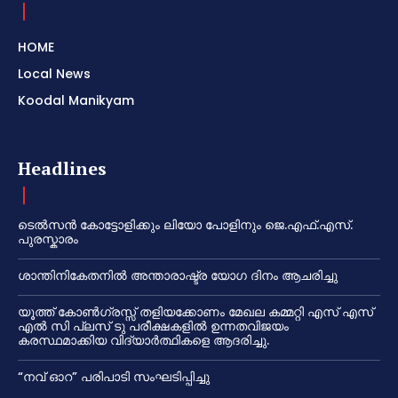
HOME
Local News
Koodal Manikyam
Headlines
ടെൽസൻ കോട്ടോളിക്കും ലിയോ പോളിനും ജെ.എഫ്.എസ്.
പുരസ്കാരം
ശാന്തിനികേതനിൽ അന്താരാഷ്ട്ര യോഗ ദിനം ആചരിച്ചു
യൂത്ത് കോൺഗ്രസ്സ് തളിയക്കോണം മേഖല കമ്മറ്റി എസ് എസ്
എൽ സി പ്ലസ് ടു പരീക്ഷകളിൽ ഉന്നതവിജയം
കരസ്ഥമാക്കിയ വിദ്യാർത്ഥികളെ ആദരിച്ചു.
“നവ് ഓറ” പരിപാടി സംഘടിപ്പിച്ചു