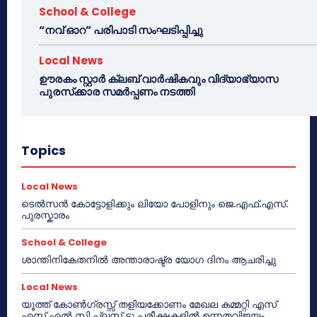
School & College
“നവ് ഓറ” പരിപാടി സംഘടിപ്പിച്ചു
Local News
ഊരകം സ്റ്റാർ ക്ലബ് വാർഷികവും വിദ്യാഭ്യാസ
പുരസ്‌ക്കാര സമർപ്പണം നടത്തി
Topics
Local News
ടെൽസൻ കോട്ടോളിക്കും ലിയോ പോളിനും ജെ.എഫ്.എസ്.
പുരസ്കാരം
School & College
ശാന്തിനികേതനിൽ അന്താരാഷ്ട്ര യോഗ ദിനം ആചരിച്ചു
Local News
യൂത്ത് കോൺഗ്രസ്സ് തളിയക്കോണം മേഖല കമ്മറ്റി എസ്
എസ് എൽ സി പ്ലസ് ടു പരീക്ഷകളിൽ ഉന്നതവിജയം