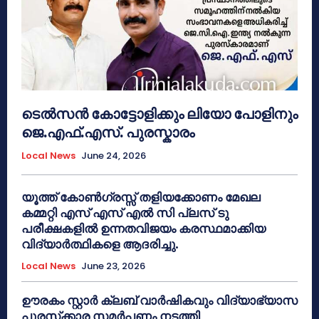
ടെൽസൻ കോട്ടോളിക്കും ലിയോ പോളിനും
ജെ.എഫ്.എസ്. പുരസ്കാരം
Local News
June 24, 2026
യൂത്ത് കോൺഗ്രസ്സ് തളിയക്കോണം മേഖല
കമ്മറ്റി എസ് എസ് എൽ സി പ്ലസ് ടു
പരീക്ഷകളിൽ ഉന്നതവിജയം കരസ്ഥമാക്കിയ
വിദ്യാർത്ഥികളെ ആദരിച്ചു.
Local News
June 23, 2026
ഊരകം സ്റ്റാർ ക്ലബ് വാർഷികവും വിദ്യാഭ്യാസ
പുരസ്‌ക്കാര സമർപ്പണം നടത്തി