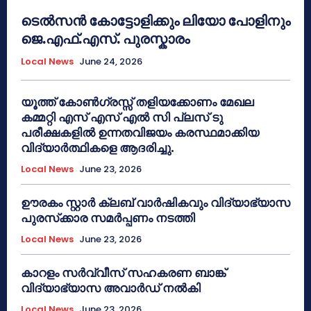
ടെൽസൻ കോട്ടോളിക്കും ലിയോ പോളിനും
ജെ.എഫ്.എസ്. പുരസ്കാരം
Local News
June 24, 2026
യൂത്ത് കോൺഗ്രസ്സ് തളിയക്കോണം മേഖല
കമ്മറ്റി എസ് എസ് എൽ സി പ്ലസ് ടു
പരീക്ഷകളിൽ ഉന്നതവിജയം കരസ്ഥമാക്കിയ
വിദ്യാർത്ഥികളെ ആദരിച്ചു.
Local News
June 23, 2026
ഊരകം സ്റ്റാർ ക്ലബ് വാർഷികവും വിദ്യാഭ്യാസ
പുരസ്‌ക്കാര സമർപ്പണം നടത്തി
Local News
June 23, 2026
കാറളം സർവ്വീസ് സഹകരണ ബാങ്ക്
വിദ്യാഭ്യാസ അവാർഡ് നൽകി
Local News
June 23, 2026