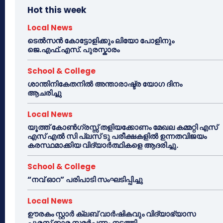
Hot this week
Local News
ടെൽസൻ കോട്ടോളിക്കും ലിയോ പോളിനും
ജെ.എഫ്.എസ്. പുരസ്കാരം
School & College
ശാന്തിനികേതനിൽ അന്താരാഷ്ട്ര യോഗ ദിനം
ആചരിച്ചു
Local News
യൂത്ത് കോൺഗ്രസ്സ് തളിയക്കോണം മേഖല കമ്മറ്റി എസ്
എസ് എൽ സി പ്ലസ് ടു പരീക്ഷകളിൽ ഉന്നതവിജയം
കരസ്ഥമാക്കിയ വിദ്യാർത്ഥികളെ ആദരിച്ചു.
School & College
“നവ് ഓറ” പരിപാടി സംഘടിപ്പിച്ചു
Local News
ഊരകം സ്റ്റാർ ക്ലബ് വാർഷികവും വിദ്യാഭ്യാസ
പുരസ്‌ക്കാര സമർപ്പണം നടത്തി