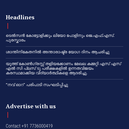
Headlines
ടെൽസൻ കോട്ടോളിക്കും ലിയോ പോളിനും ജെ.എഫ്.എസ്.
പുരസ്കാരം
ശാന്തിനികേതനിൽ അന്താരാഷ്ട്ര യോഗ ദിനം ആചരിച്ചു
യൂത്ത് കോൺഗ്രസ്സ് തളിയക്കോണം മേഖല കമ്മറ്റി എസ് എസ്
എൽ സി പ്ലസ് ടു പരീക്ഷകളിൽ ഉന്നതവിജയം
കരസ്ഥമാക്കിയ വിദ്യാർത്ഥികളെ ആദരിച്ചു.
“നവ് ഓറ” പരിപാടി സംഘടിപ്പിച്ചു
Advertise with us
Contact +91 7736000419