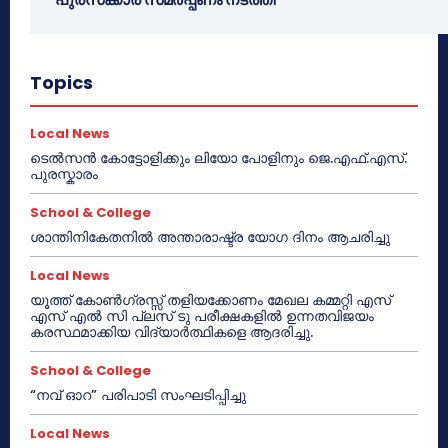
Topics
Local News
ടെൽസൻ കോട്ടോളിക്കും ലിയോ പോളിനും ജെ.എഫ്.എസ്.
പുരസ്കാരം
School & College
ശാന്തിനികേതനിൽ അന്താരാഷ്ട്ര യോഗ ദിനം ആചരിച്ചു
Local News
യൂത്ത് കോൺഗ്രസ്സ് തളിയക്കോണം മേഖല കമ്മറ്റി എസ്
എസ് എൽ സി പ്ലസ് ടു പരീക്ഷകളിൽ ഉന്നതവിജയം
കരസ്ഥമാക്കിയ വിദ്യാർത്ഥികളെ ആദരിച്ചു.
School & College
“നവ് ഓറ” പരിപാടി സംഘടിപ്പിച്ചു
Local News