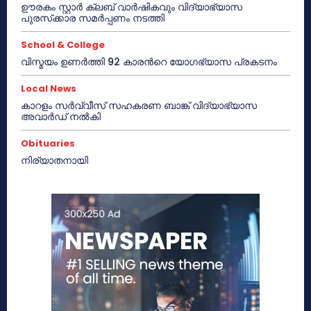
ഊരകം സ്റ്റാർ ക്ലബ് വാർഷികവും വിദ്യാഭ്യാസ
പുരസ്‌ക്കാര സമർപ്പണം നടത്തി
School & College
വിസ്മയം ഉണർത്തി 92 കാരൻറെ യോഗഭ്യാസ പ്രകടനം
Local News
കാറളം സർവ്വീസ് സഹകരണ ബാങ്ക് വിദ്യാഭ്യാസ
അവാർഡ് നൽകി
Obituaries
നിര്യാതനായി