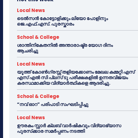
Local News
ടെൽസൻ കോട്ടോളിക്കും ലിയോ പോളിനും
ജെ.എഫ്.എസ്. പുരസ്കാരം
School & College
ശാന്തിനികേതനിൽ അന്താരാഷ്ട്ര യോഗ ദിനം
ആചരിച്ചു
Local News
യൂത്ത് കോൺഗ്രസ്സ് തളിയക്കോണം മേഖല കമ്മറ്റി എസ്
എസ് എൽ സി പ്ലസ് ടു പരീക്ഷകളിൽ ഉന്നതവിജയം
കരസ്ഥമാക്കിയ വിദ്യാർത്ഥികളെ ആദരിച്ചു.
School & College
“നവ് ഓറ” പരിപാടി സംഘടിപ്പിച്ചു
Local News
ഊരകം സ്റ്റാർ ക്ലബ് വാർഷികവും വിദ്യാഭ്യാസ
പുരസ്‌ക്കാര സമർപ്പണം നടത്തി