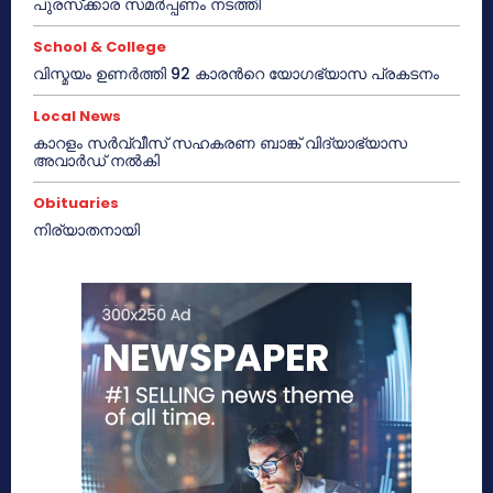
പുരസ്‌ക്കാര സമർപ്പണം നടത്തി
School & College
വിസ്മയം ഉണർത്തി 92 കാരൻറെ യോഗഭ്യാസ പ്രകടനം
Local News
കാറളം സർവ്വീസ് സഹകരണ ബാങ്ക് വിദ്യാഭ്യാസ
അവാർഡ് നൽകി
Obituaries
നിര്യാതനായി