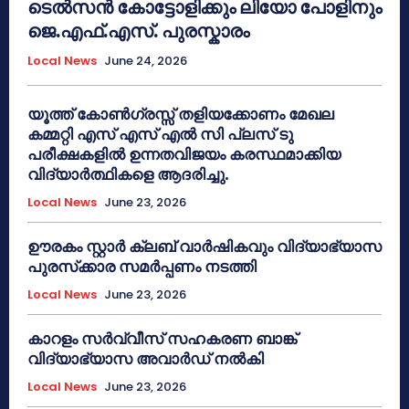
ടെൽസൻ കോട്ടോളിക്കും ലിയോ പോളിനും
ജെ.എഫ്.എസ്. പുരസ്കാരം
Local News
June 24, 2026
യൂത്ത് കോൺഗ്രസ്സ് തളിയക്കോണം മേഖല
കമ്മറ്റി എസ് എസ് എൽ സി പ്ലസ് ടു
പരീക്ഷകളിൽ ഉന്നതവിജയം കരസ്ഥമാക്കിയ
വിദ്യാർത്ഥികളെ ആദരിച്ചു.
Local News
June 23, 2026
ഊരകം സ്റ്റാർ ക്ലബ് വാർഷികവും വിദ്യാഭ്യാസ
പുരസ്‌ക്കാര സമർപ്പണം നടത്തി
Local News
June 23, 2026
കാറളം സർവ്വീസ് സഹകരണ ബാങ്ക്
വിദ്യാഭ്യാസ അവാർഡ് നൽകി
Local News
June 23, 2026