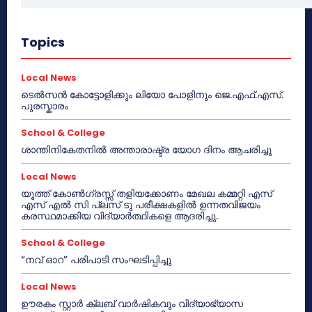
Topics
Local News
ടെൽസൻ കോട്ടോളിക്കും ലിയോ പോളിനും ജെ.എഫ്.എസ്.
പുരസ്കാരം
School & College
ശാന്തിനികേതനിൽ അന്താരാഷ്ട്ര യോഗ ദിനം ആചരിച്ചു
Local News
യൂത്ത് കോൺഗ്രസ്സ് തളിയക്കോണം മേഖല കമ്മറ്റി എസ്
എസ് എൽ സി പ്ലസ് ടു പരീക്ഷകളിൽ ഉന്നതവിജയം
കരസ്ഥമാക്കിയ വിദ്യാർത്ഥികളെ ആദരിച്ചു.
School & College
“നവ് ഓറ” പരിപാടി സംഘടിപ്പിച്ചു
Local News
ഊരകം സ്റ്റാർ ക്ലബ് വാർഷികവും വിദ്യാഭ്യാസ