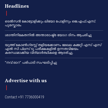
Headlines
ടെൽസൻ കോട്ടോളിക്കും ലിയോ പോളിനും ജെ.എഫ്.എസ്.
പുരസ്കാരം
ശാന്തിനികേതനിൽ അന്താരാഷ്ട്ര യോഗ ദിനം ആചരിച്ചു
യൂത്ത് കോൺഗ്രസ്സ് തളിയക്കോണം മേഖല കമ്മറ്റി എസ് എസ്
എൽ സി പ്ലസ് ടു പരീക്ഷകളിൽ ഉന്നതവിജയം
കരസ്ഥമാക്കിയ വിദ്യാർത്ഥികളെ ആദരിച്ചു.
“നവ് ഓറ” പരിപാടി സംഘടിപ്പിച്ചു
Advertise with us
Contact +91 7736000419