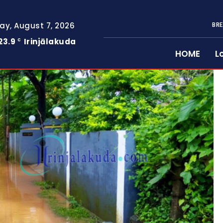
day, August 7, 2026
BRE
23.9
Irinjālakuda
C
HOME
L