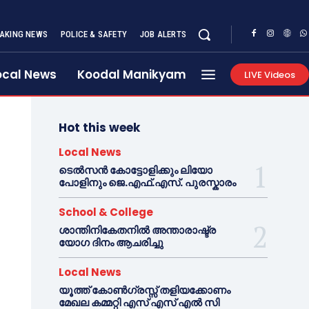
AKING NEWS
POLICE & SAFETY
JOB ALERTS
ocal News
Koodal Manikyam
LIVE Videos
Hot this week
Local News
ടെൽസൻ കോട്ടോളിക്കും ലിയോ
പോളിനും ജെ.എഫ്.എസ്. പുരസ്കാരം
School & College
ശാന്തിനികേതനിൽ അന്താരാഷ്ട്ര
യോഗ ദിനം ആചരിച്ചു
Local News
യൂത്ത് കോൺഗ്രസ്സ് തളിയക്കോണം
മേഖല കമ്മറ്റി എസ് എസ് എൽ സി