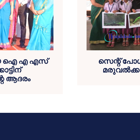
്യ ഐ എ എസ്
സെന്റ് പോള്
ട്ടിന്
മരുവല്‍ക
റെ ആദരം