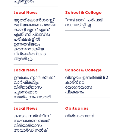
പുരസ്കാരം
Local News
School & College
യൂത്ത് കോൺഗ്രസ്സ്
“നവ് ഓറ” പരിപാടി
തളിയക്കോണം മേഖല
സംഘടിപ്പിച്ചു
കമ്മറ്റി എസ് എസ്
എൽ സി പ്ലസ് ടു
പരീക്ഷകളിൽ
ഉന്നതവിജയം
കരസ്ഥമാക്കിയ
വിദ്യാർത്ഥികളെ
ആദരിച്ചു.
Local News
School & College
ഊരകം സ്റ്റാർ ക്ലബ്
വിസ്മയം ഉണർത്തി 92
വാർഷികവും
കാരൻറെ
വിദ്യാഭ്യാസ
യോഗഭ്യാസ
പുരസ്‌ക്കാര
പ്രകടനം
സമർപ്പണം നടത്തി
Local News
Obituaries
കാറളം സർവ്വീസ്
നിര്യാതനായി
സഹകരണ ബാങ്ക്
വിദ്യാഭ്യാസ
അവാർഡ് നൽകി