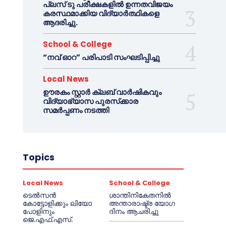
പ്ലസ് ടു പരീക്ഷകളിൽ ഉന്നതവിജയം
കരസ്ഥമാക്കിയ വിദ്യാർത്ഥികളെ
ആദരിച്ചു.
School & College
“നവ് ഓറ” പരിപാടി സംഘടിപ്പിച്ചു
Local News
ഊരകം സ്റ്റാർ ക്ലബ് വാർഷികവും
വിദ്യാഭ്യാസ പുരസ്‌ക്കാര
സമർപ്പണം നടത്തി
Topics
Local News
School & College
ടെൽസൻ
ശാന്തിനികേതനിൽ
കോട്ടോളിക്കും ലിയോ
അന്താരാഷ്ട്ര യോഗ
പോളിനും
ദിനം ആചരിച്ചു
ജെ.എഫ്.എസ്.