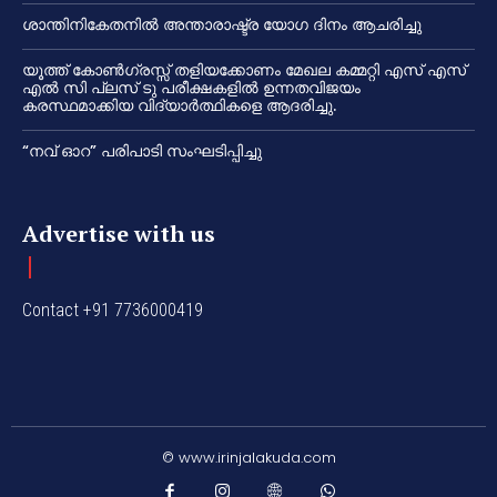
ശാന്തിനികേതനിൽ അന്താരാഷ്ട്ര യോഗ ദിനം ആചരിച്ചു
യൂത്ത് കോൺഗ്രസ്സ് തളിയക്കോണം മേഖല കമ്മറ്റി എസ് എസ്
എൽ സി പ്ലസ് ടു പരീക്ഷകളിൽ ഉന്നതവിജയം
കരസ്ഥമാക്കിയ വിദ്യാർത്ഥികളെ ആദരിച്ചു.
“നവ് ഓറ” പരിപാടി സംഘടിപ്പിച്ചു
Advertise with us
Contact +91 7736000419
© www.irinjalakuda.com