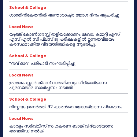
School & College
ശാന്തിനികേതനിൽ അന്താരാഷ്ട്ര യോഗ ദിനം ആചരിച്ചു
Local News
യൂത്ത് കോൺഗ്രസ്സ് തളിയക്കോണം മേഖല കമ്മറ്റി എസ്
എസ് എൽ സി പ്ലസ് ടു പരീക്ഷകളിൽ ഉന്നതവിജയം
കരസ്ഥമാക്കിയ വിദ്യാർത്ഥികളെ ആദരിച്ചു.
School & College
“നവ് ഓറ” പരിപാടി സംഘടിപ്പിച്ചു
Local News
ഊരകം സ്റ്റാർ ക്ലബ് വാർഷികവും വിദ്യാഭ്യാസ
പുരസ്‌ക്കാര സമർപ്പണം നടത്തി
School & College
വിസ്മയം ഉണർത്തി 92 കാരൻറെ യോഗഭ്യാസ പ്രകടനം
Local News
കാറളം സർവ്വീസ് സഹകരണ ബാങ്ക് വിദ്യാഭ്യാസ
അവാർഡ് നൽകി