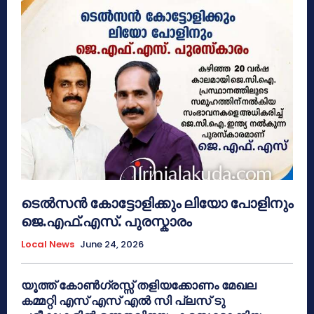
ടെൽസൻ കോട്ടോളിക്കും ലിയോ പോളിനും
ജെ.എഫ്.എസ്. പുരസ്കാരം
Local News
June 24, 2026
യൂത്ത് കോൺഗ്രസ്സ് തളിയക്കോണം മേഖല
കമ്മറ്റി എസ് എസ് എൽ സി പ്ലസ് ടു