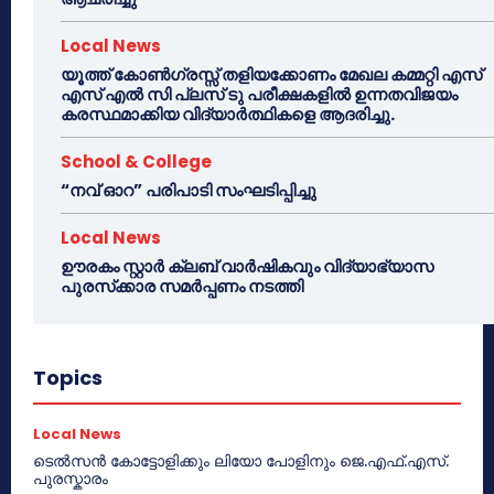
Local News
യൂത്ത് കോൺഗ്രസ്സ് തളിയക്കോണം മേഖല കമ്മറ്റി എസ്
എസ് എൽ സി പ്ലസ് ടു പരീക്ഷകളിൽ ഉന്നതവിജയം
കരസ്ഥമാക്കിയ വിദ്യാർത്ഥികളെ ആദരിച്ചു.
School & College
“നവ് ഓറ” പരിപാടി സംഘടിപ്പിച്ചു
Local News
ഊരകം സ്റ്റാർ ക്ലബ് വാർഷികവും വിദ്യാഭ്യാസ
പുരസ്‌ക്കാര സമർപ്പണം നടത്തി
Topics
Local News
ടെൽസൻ കോട്ടോളിക്കും ലിയോ പോളിനും ജെ.എഫ്.എസ്.
പുരസ്കാരം