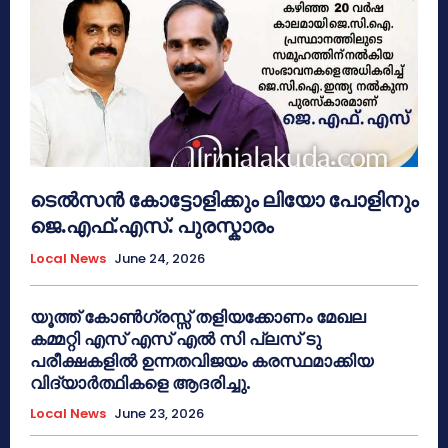
ടെൽസൻ കോട്ടോളിക്കും ലിയോ പോളിനും
ജെ.എഫ്.എസ്. പുരസ്കാരം
Local News
June 24, 2026
യൂത്ത് കോൺഗ്രസ്സ് തളിയക്കോണം മേഖല
കമ്മറ്റി എസ് എസ് എൽ സി പ്ലസ് ടു
പരീക്ഷകളിൽ ഉന്നതവിജയം കരസ്ഥമാക്കിയ
വിദ്യാർത്ഥികളെ ആദരിച്ചു.
Local News
June 23, 2026