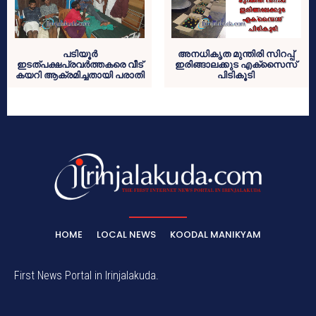
പടിയൂര്‍
അനധികൃത മുന്തിരി സിറപ്പ്
ഇടത്പക്ഷപ്രവര്‍ത്തകരെ വീട്
ഇരിങ്ങാലക്കുട എക്‌സൈസ്
കയറി ആക്രമിച്ചതായി പരാതി
പിടികൂടി
HOME
LOCAL NEWS
KOODAL MANIKYAM
First News Portal in Irinjalakuda.