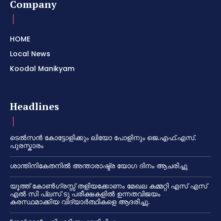
Company
HOME
Local News
Koodal Manikyam
Headlines
ടെൽസൻ കോട്ടോളിക്കും ലിയോ പോളിനും ജെ.എഫ്.എസ്.
പുരസ്കാരം
ശാന്തിനികേതനിൽ അന്താരാഷ്ട്ര യോഗ ദിനം ആചരിച്ചു
യൂത്ത് കോൺഗ്രസ്സ് തളിയക്കോണം മേഖല കമ്മറ്റി എസ് എസ്
എൽ സി പ്ലസ് ടു പരീക്ഷകളിൽ ഉന്നതവിജയം
കരസ്ഥമാക്കിയ വിദ്യാർത്ഥികളെ ആദരിച്ചു.