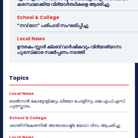
കരസ്ഥമാക്കിയ വിദ്യാർത്ഥികളെ ആദരിച്ചു.
School & College
“നവ് ഓറ” പരിപാടി സംഘടിപ്പിച്ചു
Local News
ഊരകം സ്റ്റാർ ക്ലബ് വാർഷികവും വിദ്യാഭ്യാസ
പുരസ്‌ക്കാര സമർപ്പണം നടത്തി
Topics
Local News
ടെൽസൻ കോട്ടോളിക്കും ലിയോ പോളിനും ജെ.എഫ്.എസ്.
പുരസ്കാരം
School & College
ശാന്തിനികേതനിൽ അന്താരാഷ്ട്ര യോഗ ദിനം ആചരിച്ചു
Local News