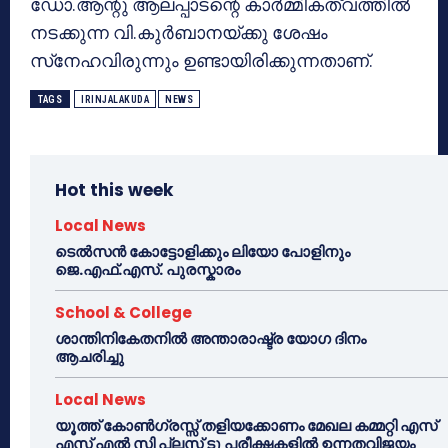
ഡോ.ആന്റു ആലപ്പാടന്റെ കാര്‍മ്മികത്വത്തില്‍
നടക്കുന്ന വി.കുര്‍ബാനയ്ക്കു ശേഷം
സ്‌നേഹവിരുന്നും ഉണ്ടായിരിക്കുന്നതാണ്.
TAGS
IRINJALAKUDA
NEWS
Hot this week
Local News
ടെൽസൻ കോട്ടോളിക്കും ലിയോ പോളിനും
ജെ.എഫ്.എസ്. പുരസ്കാരം
School & College
ശാന്തിനികേതനിൽ അന്താരാഷ്ട്ര യോഗ ദിനം
ആചരിച്ചു
Local News
യൂത്ത് കോൺഗ്രസ്സ് തളിയക്കോണം മേഖല കമ്മറ്റി എസ്
എസ് എൽ സി പ്ലസ് ടു പരീക്ഷകളിൽ ഉന്നതവിജയം