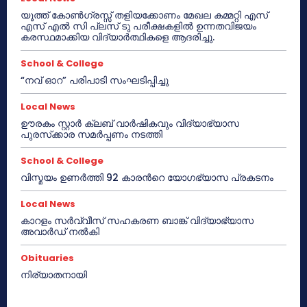
യൂത്ത് കോൺഗ്രസ്സ് തളിയക്കോണം മേഖല കമ്മറ്റി എസ്
എസ് എൽ സി പ്ലസ് ടു പരീക്ഷകളിൽ ഉന്നതവിജയം
കരസ്ഥമാക്കിയ വിദ്യാർത്ഥികളെ ആദരിച്ചു.
School & College
“നവ് ഓറ” പരിപാടി സംഘടിപ്പിച്ചു
Local News
ഊരകം സ്റ്റാർ ക്ലബ് വാർഷികവും വിദ്യാഭ്യാസ
പുരസ്‌ക്കാര സമർപ്പണം നടത്തി
School & College
വിസ്മയം ഉണർത്തി 92 കാരൻറെ യോഗഭ്യാസ പ്രകടനം
Local News
കാറളം സർവ്വീസ് സഹകരണ ബാങ്ക് വിദ്യാഭ്യാസ
അവാർഡ് നൽകി
Obituaries
നിര്യാതനായി