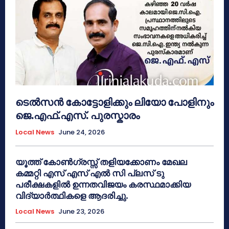
ടെൽസൻ കോട്ടോളിക്കും ലിയോ പോളിനും
ജെ.എഫ്.എസ്. പുരസ്കാരം
Local News
June 24, 2026
യൂത്ത് കോൺഗ്രസ്സ് തളിയക്കോണം മേഖല
കമ്മറ്റി എസ് എസ് എൽ സി പ്ലസ് ടു
പരീക്ഷകളിൽ ഉന്നതവിജയം കരസ്ഥമാക്കിയ
വിദ്യാർത്ഥികളെ ആദരിച്ചു.
Local News
June 23, 2026