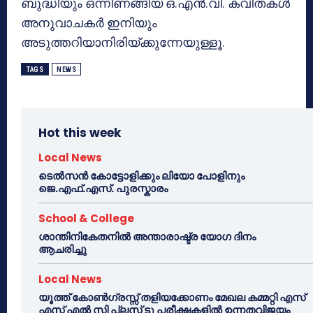
ബുദ്ധിയും ഒന്നിണങ്ങിയ ഒ.എന്‍.വി. കവിതകള്‍
അനുവാചകര്‍ ഇനിയും
അടുത്തറിയാനിരിയ്ക്കുന്നേയുള്ളൂ.
TAGS
NEWS
Hot this week
Local News
ടെൽസൻ കോട്ടോളിക്കും ലിയോ പോളിനും
ജെ.എഫ്.എസ്. പുരസ്കാരം
School & College
ശാന്തിനികേതനിൽ അന്താരാഷ്ട്ര യോഗ ദിനം
ആചരിച്ചു
Local News
യൂത്ത് കോൺഗ്രസ്സ് തളിയക്കോണം മേഖല കമ്മറ്റി എസ്
എസ് എൽ സി പ്ലസ് ടു പരീക്ഷകളിൽ ഉന്നതവിജയം