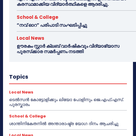
കരസ്ഥമാക്കിയ വിദ്യാർത്ഥികളെ ആദരിച്ചു.
School & College
“നവ് ഓറ” പരിപാടി സംഘടിപ്പിച്ചു
Local News
ഊരകം സ്റ്റാർ ക്ലബ് വാർഷികവും വിദ്യാഭ്യാസ
പുരസ്‌ക്കാര സമർപ്പണം നടത്തി
Topics
Local News
ടെൽസൻ കോട്ടോളിക്കും ലിയോ പോളിനും ജെ.എഫ്.എസ്.
പുരസ്കാരം
School & College
ശാന്തിനികേതനിൽ അന്താരാഷ്ട്ര യോഗ ദിനം ആചരിച്ചു
Local News