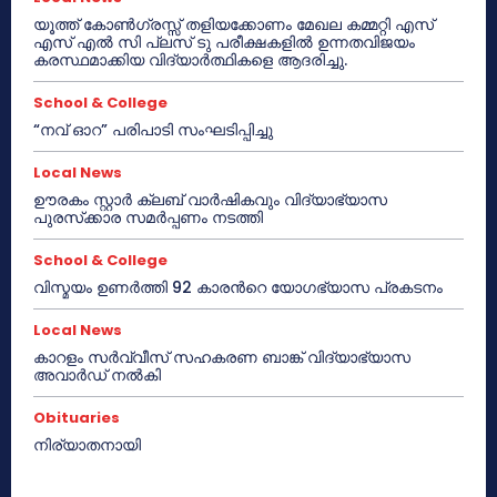
യൂത്ത് കോൺഗ്രസ്സ് തളിയക്കോണം മേഖല കമ്മറ്റി എസ്
എസ് എൽ സി പ്ലസ് ടു പരീക്ഷകളിൽ ഉന്നതവിജയം
കരസ്ഥമാക്കിയ വിദ്യാർത്ഥികളെ ആദരിച്ചു.
School & College
“നവ് ഓറ” പരിപാടി സംഘടിപ്പിച്ചു
Local News
ഊരകം സ്റ്റാർ ക്ലബ് വാർഷികവും വിദ്യാഭ്യാസ
പുരസ്‌ക്കാര സമർപ്പണം നടത്തി
School & College
വിസ്മയം ഉണർത്തി 92 കാരൻറെ യോഗഭ്യാസ പ്രകടനം
Local News
കാറളം സർവ്വീസ് സഹകരണ ബാങ്ക് വിദ്യാഭ്യാസ
അവാർഡ് നൽകി
Obituaries
നിര്യാതനായി