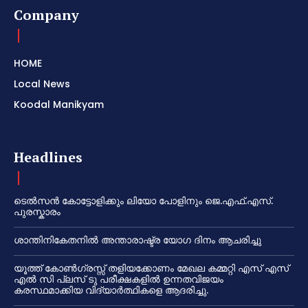
Company
HOME
Local News
Koodal Manikyam
Headlines
ടെൽസൻ കോട്ടോളിക്കും ലിയോ പോളിനും ജെ.എഫ്.എസ്.
പുരസ്കാരം
ശാന്തിനികേതനിൽ അന്താരാഷ്ട്ര യോഗ ദിനം ആചരിച്ചു
യൂത്ത് കോൺഗ്രസ്സ് തളിയക്കോണം മേഖല കമ്മറ്റി എസ് എസ്
എൽ സി പ്ലസ് ടു പരീക്ഷകളിൽ ഉന്നതവിജയം
കരസ്ഥമാക്കിയ വിദ്യാർത്ഥികളെ ആദരിച്ചു.