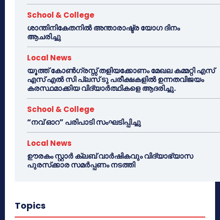
School & College
ശാന്തിനികേതനിൽ അന്താരാഷ്ട്ര യോഗ ദിനം
ആചരിച്ചു
Local News
യൂത്ത് കോൺഗ്രസ്സ് തളിയക്കോണം മേഖല കമ്മറ്റി എസ്
എസ് എൽ സി പ്ലസ് ടു പരീക്ഷകളിൽ ഉന്നതവിജയം
കരസ്ഥമാക്കിയ വിദ്യാർത്ഥികളെ ആദരിച്ചു.
School & College
“നവ് ഓറ” പരിപാടി സംഘടിപ്പിച്ചു
Local News
ഊരകം സ്റ്റാർ ക്ലബ് വാർഷികവും വിദ്യാഭ്യാസ
പുരസ്‌ക്കാര സമർപ്പണം നടത്തി
Topics