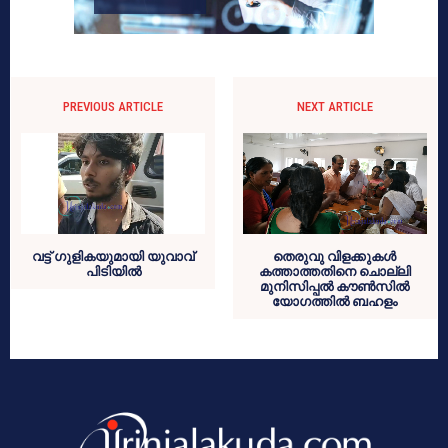
PREVIOUS ARTICLE
NEXT ARTICLE
വട്ട് ഗുളികയുമായി യുവാവ്
തെരുവു വിളക്കുകള്‍
പിടിയില്‍
കത്താത്തതിനെ ചൊല്ലി
മുനിസിപ്പല്‍ കൗണ്‍സില്‍
യോഗത്തില്‍ ബഹളം