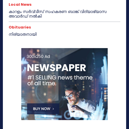
Local News
കാറളം സർവ്വീസ് സഹകരണ ബാങ്ക് വിദ്യാഭ്യാസ
അവാർഡ് നൽകി
Obituaries
നിര്യാതനായി