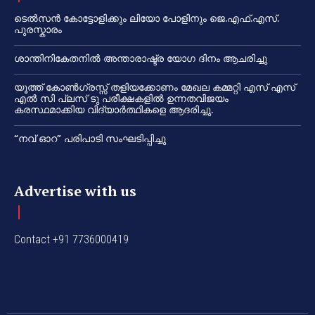
ടെൽസൻ കോട്ടോളിക്കും ലിയോ പോളിനും ജെ.എഫ്.എസ്.
പുരസ്കാരം
ശാന്തിനികേതനിൽ അന്താരാഷ്ട്ര യോഗ ദിനം ആചരിച്ചു
യൂത്ത് കോൺഗ്രസ്സ് തളിയക്കോണം മേഖല കമ്മറ്റി എസ് എസ്
എൽ സി പ്ലസ് ടു പരീക്ഷകളിൽ ഉന്നതവിജയം
കരസ്ഥമാക്കിയ വിദ്യാർത്ഥികളെ ആദരിച്ചു.
“നവ് ഓറ” പരിപാടി സംഘടിപ്പിച്ചു
Advertise with us
Contact +91 7736000419