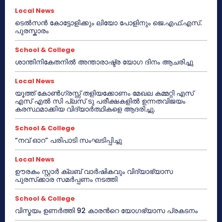
Local News
ടെൽസൻ കോട്ടോളിക്കും ലിയോ പോളിനും ജെ.എഫ്.എസ്.
പുരസ്കാരം
School & College
ശാന്തിനികേതനിൽ അന്താരാഷ്ട്ര യോഗ ദിനം ആചരിച്ചു
Local News
യൂത്ത് കോൺഗ്രസ്സ് തളിയക്കോണം മേഖല കമ്മറ്റി എസ്
എസ് എൽ സി പ്ലസ് ടു പരീക്ഷകളിൽ ഉന്നതവിജയം
കരസ്ഥമാക്കിയ വിദ്യാർത്ഥികളെ ആദരിച്ചു.
School & College
“നവ് ഓറ” പരിപാടി സംഘടിപ്പിച്ചു
Local News
ഊരകം സ്റ്റാർ ക്ലബ് വാർഷികവും വിദ്യാഭ്യാസ
പുരസ്‌ക്കാര സമർപ്പണം നടത്തി
School & College
വിസ്മയം ഉണർത്തി 92 കാരൻറെ യോഗഭ്യാസ പ്രകടനം