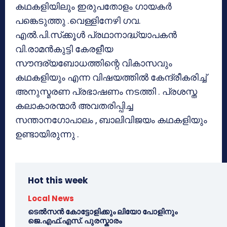
കഥകളിയിലും ഇരുപതോളം ഗായകര്‍
പങ്കെടുത്തു .വെള്ളിനേഴി ഗവ.
എല്‍.പി.സ്‌ക്കൂള്‍ പ്രഥാനാദ്ധ്യാപകന്‍
വി.രാമന്‍കുട്ടി കേരളീയ
സൗന്ദര്യബോധത്തിന്റെ വികാസവും
കഥകളിയും എന്ന വിഷയത്തില്‍ കേന്ദ്രീകരിച്ച്
അനുസ്മരണ പ്രഭാഷണം നടത്തി . പ്രശസ്ത
കലാകാരന്മാര്‍ അവതരിപ്പിച്ച
സന്താനഗോപാലം , ബാലിവിജയം കഥകളിയും
ഉണ്ടായിരുന്നു .
Hot this week
Local News
ടെൽസൻ കോട്ടോളിക്കും ലിയോ പോളിനും
ജെ.എഫ്.എസ്. പുരസ്കാരം