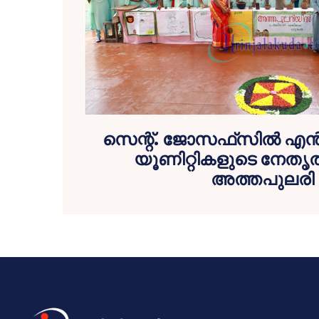
സെന്റ്. ജോസഫ്‌സില്‍ എന
യൂണിറ്റികളുടെ നേതൃത്
അത്തപുലരി