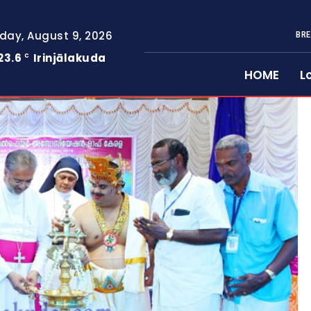
day, August 9, 2026
BRE
23.6
Irinjālakuda
C
HOME
L