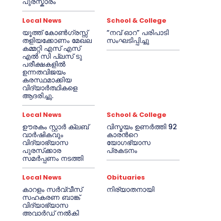
പുരസ്കാരം
Local News
School & College
യൂത്ത് കോൺഗ്രസ്സ്
“നവ് ഓറ” പരിപാടി
തളിയക്കോണം മേഖല
സംഘടിപ്പിച്ചു
കമ്മറ്റി എസ് എസ്
എൽ സി പ്ലസ് ടു
പരീക്ഷകളിൽ
ഉന്നതവിജയം
കരസ്ഥമാക്കിയ
വിദ്യാർത്ഥികളെ
ആദരിച്ചു.
Local News
School & College
ഊരകം സ്റ്റാർ ക്ലബ്
വിസ്മയം ഉണർത്തി 92
വാർഷികവും
കാരൻറെ
വിദ്യാഭ്യാസ
യോഗഭ്യാസ
പുരസ്‌ക്കാര
പ്രകടനം
സമർപ്പണം നടത്തി
Local News
Obituaries
കാറളം സർവ്വീസ്
നിര്യാതനായി
സഹകരണ ബാങ്ക്
വിദ്യാഭ്യാസ
അവാർഡ് നൽകി