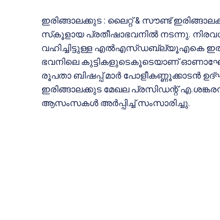
ഇരിങ്ങാലക്കുട : ലൈറ്റ് & സൗണ്ട് ഇരിങ
സ്‌കൂളായ പ്രതീഷാഭവനില്‍ നടന്നു. നിരവധി ചാര
വഹിച്ചിട്ടുള്ള എല്‍എസ്ഡബ്ല്യൂഎകെ ഇ
ഭവനിലെ കുട്ടികളുടെകൂടെയാണ് ഓണാഘോഷത്ത
രൂപതാ ബിഷപ്പ് മാര്‍ പോളീകണ്ണൂക്കാടന
ഇരിങ്ങാലക്കുട മേഖല പ്രസിഡന്റ് എ.ശങ്കര
ആസംസകള്‍ അര്‍പ്പിച്ച് സംസാരിച്ചു.