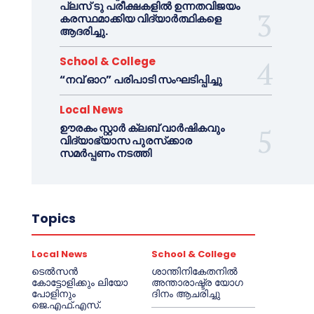
പ്ലസ് ടു പരീക്ഷകളിൽ ഉന്നതവിജയം
കരസ്ഥമാക്കിയ വിദ്യാർത്ഥികളെ
ആദരിച്ചു.
School & College
“നവ് ഓറ” പരിപാടി സംഘടിപ്പിച്ചു
Local News
ഊരകം സ്റ്റാർ ക്ലബ് വാർഷികവും
വിദ്യാഭ്യാസ പുരസ്‌ക്കാര
സമർപ്പണം നടത്തി
Topics
Local News
School & College
ടെൽസൻ
ശാന്തിനികേതനിൽ
കോട്ടോളിക്കും ലിയോ
അന്താരാഷ്ട്ര യോഗ
പോളിനും
ദിനം ആചരിച്ചു
ജെ.എഫ്.എസ്.