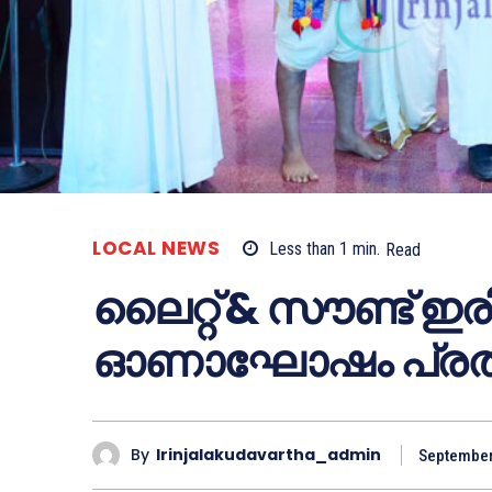
LOCAL NEWS
Less than 1
min.
Read
ലൈറ്റ് & സൗണ്ട് ഇ
ഓണാഘോഷം പ്രതീ
By
Irinjalakudavartha_admin
September