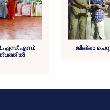
്‍.എസ്.എസ്.
ജില്ലാ ചെസ്സ
വത്തില്‍