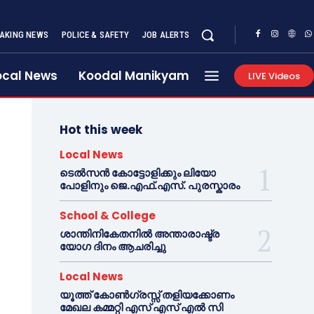
AKING NEWS
POLICE & SAFETY
JOB ALERTS
ocal News
Koodal Manikyam
LIVE Videos
Hot this week
Local News
ടെൽസൻ കോട്ടോളിക്കും ലിയോ
പോളിനും ജെ.എഫ്.എസ്. പുരസ്കാരം
School & College
ശാന്തിനികേതനിൽ അന്താരാഷ്ട്ര
യോഗ ദിനം ആചരിച്ചു
Local News
യൂത്ത് കോൺഗ്രസ്സ് തളിയക്കോണം
മേഖല കമ്മറ്റി എസ് എസ് എൽ സി