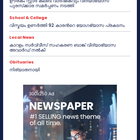
ഊരകം സ്റ്റാർ ക്ലബ് വാർഷികവും വിദ്യാഭ്യാസ
പുരസ്‌ക്കാര സമർപ്പണം നടത്തി
School & College
വിസ്മയം ഉണർത്തി 92 കാരൻറെ യോഗഭ്യാസ പ്രകടനം
Local News
കാറളം സർവ്വീസ് സഹകരണ ബാങ്ക് വിദ്യാഭ്യാസ
അവാർഡ് നൽകി
Obituaries
നിര്യാതനായി