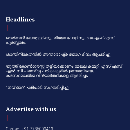
Headlines
ടെൽസൻ കോട്ടോളിക്കും ലിയോ പോളിനും ജെ.എഫ്.എസ്.
പുരസ്കാരം
ശാന്തിനികേതനിൽ അന്താരാഷ്ട്ര യോഗ ദിനം ആചരിച്ചു
യൂത്ത് കോൺഗ്രസ്സ് തളിയക്കോണം മേഖല കമ്മറ്റി എസ് എസ്
എൽ സി പ്ലസ് ടു പരീക്ഷകളിൽ ഉന്നതവിജയം
കരസ്ഥമാക്കിയ വിദ്യാർത്ഥികളെ ആദരിച്ചു.
“നവ് ഓറ” പരിപാടി സംഘടിപ്പിച്ചു
Advertise with us
Contact +91 7736000419