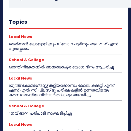
Topics
Local News
ടെൽസൻ കോട്ടോളിക്കും ലിയോ പോളിനും ജെ.എഫ്.എസ്.
പുരസ്കാരം
School & College
ശാന്തിനികേതനിൽ അന്താരാഷ്ട്ര യോഗ ദിനം ആചരിച്ചു
Local News
യൂത്ത് കോൺഗ്രസ്സ് തളിയക്കോണം മേഖല കമ്മറ്റി എസ്
എസ് എൽ സി പ്ലസ് ടു പരീക്ഷകളിൽ ഉന്നതവിജയം
കരസ്ഥമാക്കിയ വിദ്യാർത്ഥികളെ ആദരിച്ചു.
School & College
“നവ് ഓറ” പരിപാടി സംഘടിപ്പിച്ചു
Local News