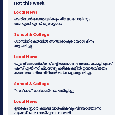
Hot this week
Local News
ടെൽസൻ കോട്ടോളിക്കും ലിയോ പോളിനും
ജെ.എഫ്.എസ്. പുരസ്കാരം
School & College
ശാന്തിനികേതനിൽ അന്താരാഷ്ട്ര യോഗ ദിനം
ആചരിച്ചു
Local News
യൂത്ത് കോൺഗ്രസ്സ് തളിയക്കോണം മേഖല കമ്മറ്റി എസ്
എസ് എൽ സി പ്ലസ് ടു പരീക്ഷകളിൽ ഉന്നതവിജയം
കരസ്ഥമാക്കിയ വിദ്യാർത്ഥികളെ ആദരിച്ചു.
School & College
“നവ് ഓറ” പരിപാടി സംഘടിപ്പിച്ചു
Local News
ഊരകം സ്റ്റാർ ക്ലബ് വാർഷികവും വിദ്യാഭ്യാസ
പുരസ്‌ക്കാര സമർപ്പണം നടത്തി