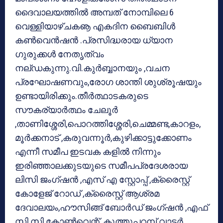
ദൈവാലയത്തില്‍ അമ്പത് നോമ്പിലെ 6
വെള്ളിയാഴ്ചകൡ എകദിന ബൈബിള്‍
കണ്‍വെന്‍ഷന്‍ .പ്രസിദ്ധരായ ധ്യാന
ഗുരുക്കള്‍ നേതൃത്വം
നല്ഡകുന്നു.വി.കുര്‍ബ്ബാനയും ,വചന
പ്രഘോഷണവും,രോഗ ശാന്തി ശുശ്രൂഷയും
ഉണ്ടായിരിക്കും.തീര്‍ത്ഥാടകരുടെ
സൗകര്യാര്‍ത്ഥം ചേലൂര്‍
,താണിശ്ശേരി,പൊറത്തിശ്ശേരി,ചെമ്മണ്ട,കാറളം,
മൂര്‍ക്കനാട് ,കരുവന്നൂര്‍,കുഴിക്കാട്ടുക്കോണം
എന്നീ സമീപ ഇടവക കളില്‍ നിന്നും
ഇരിഞ്ഞാലക്കുടയുടെ സമീപപ്രദേശരായ
ലിസി ജംഗ്ഷന്‍ ,എസ് എ സ്റ്റോപ്പ് ,ക്രൈസ്റ്റ്
കോളേജ് റോഡ് ,ക്രൈസ്റ്റ് ആശ്രമ
ദേവാലയം,ഹൗസിങ്ങ് ബോര്‍ഡ് ജംഗ്ഷന്‍ ,എഫ്
സി സി കോണ്‍വെന്റ് ,കൂത്തുപ്പറമ്പ് വാട്ടര്‍