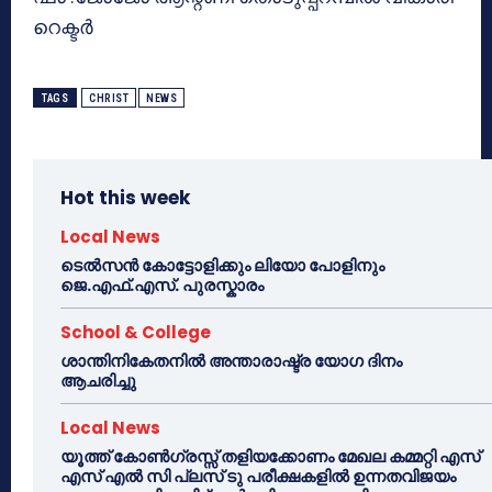
റെക്ടര്‍
TAGS
CHRIST
NEWS
Hot this week
Local News
ടെൽസൻ കോട്ടോളിക്കും ലിയോ പോളിനും
ജെ.എഫ്.എസ്. പുരസ്കാരം
School & College
ശാന്തിനികേതനിൽ അന്താരാഷ്ട്ര യോഗ ദിനം
ആചരിച്ചു
Local News
യൂത്ത് കോൺഗ്രസ്സ് തളിയക്കോണം മേഖല കമ്മറ്റി എസ്
എസ് എൽ സി പ്ലസ് ടു പരീക്ഷകളിൽ ഉന്നതവിജയം