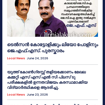
ടെൽസൻ കോട്ടോളിക്കും ലിയോ പോളിനും
ജെ.എഫ്.എസ്. പുരസ്കാരം
Local News
June 24, 2026
യൂത്ത് കോൺഗ്രസ്സ് തളിയക്കോണം മേഖല
കമ്മറ്റി എസ് എസ് എൽ സി പ്ലസ് ടു
പരീക്ഷകളിൽ ഉന്നതവിജയം കരസ്ഥമാക്കിയ
വിദ്യാർത്ഥികളെ ആദരിച്ചു.
Local News
June 23, 2026