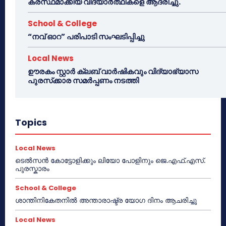
കരസ്ഥമാക്കിയ വിദ്യാർത്ഥികളെ ആദരിച്ചു.
School & College
“നവ് ഓറ” പരിപാടി സംഘടിപ്പിച്ചു
Local News
ഊരകം സ്റ്റാർ ക്ലബ് വാർഷികവും വിദ്യാഭ്യാസ
പുരസ്‌ക്കാര സമർപ്പണം നടത്തി
Topics
Local News
ടെൽസൻ കോട്ടോളിക്കും ലിയോ പോളിനും ജെ.എഫ്.എസ്.
പുരസ്കാരം
School & College
ശാന്തിനികേതനിൽ അന്താരാഷ്ട്ര യോഗ ദിനം ആചരിച്ചു
Local News