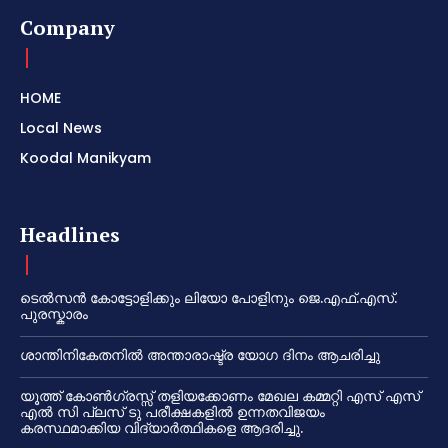
Company
HOME
Local News
Koodal Manikyam
Headlines
ടെൽസൻ കോട്ടോളിക്കും ലിയോ പോളിനും ജെ.എഫ്.എസ്.
പുരസ്കാരം
ശാന്തിനികേതനിൽ അന്താരാഷ്ട്ര യോഗ ദിനം ആചരിച്ചു
യൂത്ത് കോൺഗ്രസ്സ് തളിയക്കോണം മേഖല കമ്മറ്റി എസ് എസ്
എൽ സി പ്ലസ് ടു പരീക്ഷകളിൽ ഉന്നതവിജയം
കരസ്ഥമാക്കിയ വിദ്യാർത്ഥികളെ ആദരിച്ചു.