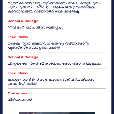
യൂത്ത് കോൺഗ്രസ്സ് തളിയക്കോണം മേഖല കമ്മറ്റി എസ്
എസ് എൽ സി പ്ലസ് ടു പരീക്ഷകളിൽ ഉന്നതവിജയം
കരസ്ഥമാക്കിയ വിദ്യാർത്ഥികളെ ആദരിച്ചു.
School & College
“നവ് ഓറ” പരിപാടി സംഘടിപ്പിച്ചു
Local News
ഊരകം സ്റ്റാർ ക്ലബ് വാർഷികവും വിദ്യാഭ്യാസ
പുരസ്‌ക്കാര സമർപ്പണം നടത്തി
School & College
വിസ്മയം ഉണർത്തി 92 കാരൻറെ യോഗഭ്യാസ പ്രകടനം
Local News
കാറളം സർവ്വീസ് സഹകരണ ബാങ്ക് വിദ്യാഭ്യാസ
അവാർഡ് നൽകി
Obituaries
നിര്യാതനായി