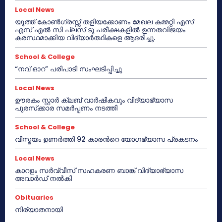
Local News
യൂത്ത് കോൺഗ്രസ്സ് തളിയക്കോണം മേഖല കമ്മറ്റി എസ്
എസ് എൽ സി പ്ലസ് ടു പരീക്ഷകളിൽ ഉന്നതവിജയം
കരസ്ഥമാക്കിയ വിദ്യാർത്ഥികളെ ആദരിച്ചു.
School & College
“നവ് ഓറ” പരിപാടി സംഘടിപ്പിച്ചു
Local News
ഊരകം സ്റ്റാർ ക്ലബ് വാർഷികവും വിദ്യാഭ്യാസ
പുരസ്‌ക്കാര സമർപ്പണം നടത്തി
School & College
വിസ്മയം ഉണർത്തി 92 കാരൻറെ യോഗഭ്യാസ പ്രകടനം
Local News
കാറളം സർവ്വീസ് സഹകരണ ബാങ്ക് വിദ്യാഭ്യാസ
അവാർഡ് നൽകി
Obituaries
നിര്യാതനായി