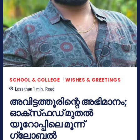
SCHOOL & COLLEGE
WISHES & GREETINGS
Less than 1
min.
Read
അവിട്ടത്തൂരിന്റെ അഭിമാനം;
ഓക്‌സ്‌ഫഡ് മുതൽ
യൂറോപ്പിലെ മൂന്ന്
ഗ്ലോബൽ