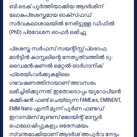
ബി.ടെക് പൂർത്തിയാക്കിയ ആദർശിന്
ലോകപ്രശസ്തമായ ഓക്‌സ്‌ഫഡ്
സർവകലാശാലയിൽ നേരിട്ടുള്ള ഡിഫിൽ
(PhD) പ്രവേശന ഓഫർ ലഭിച്ചു.
പ്രശസ്ത സർഫസ് സയന്റിസ്റ്റ് പ്രൊഫ.
മാർട്ടിൻ കാസ്റ്റലിന്റെ നേതൃത്വത്തിൽ ടു-
ഡൈമൻഷണൽ മെറ്റൽ-ഓർഗാനിക്
ഫ്രെയിംവർക്കുകളിലെ
ഗവേഷണത്തിനായാണ് അവസരം
ലഭിച്ചിരിക്കുന്നത്. ഇതോടൊപ്പം യൂറോപ്യൻ
കമ്മിഷൻ ഫണ്ട് ചെയ്യുന്ന FAMEais, EMINENT,
EMM Nano എന്നീ മൂന്ന് പൂർണ ഫണ്ടഡ്
ഇറാസ്‌മസ് മുണ്ടസ് ജോയിന്റ് മാസ്റ്റർ
ഫെലോഷിപ്പുകളും ഒരേസമയം
സ്വന്തമാക്കിയാണ് ആദർശ് അപൂർവ നേട്ടം