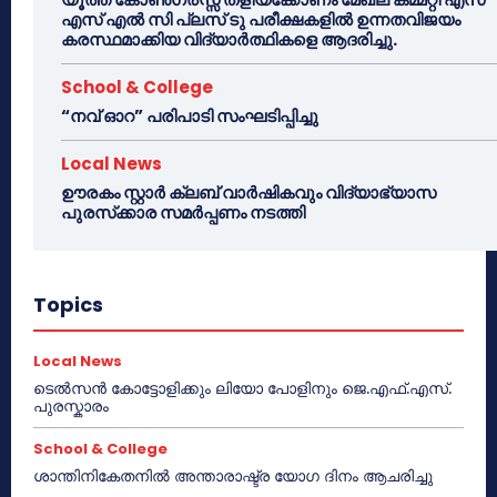
എസ് എൽ സി പ്ലസ് ടു പരീക്ഷകളിൽ ഉന്നതവിജയം
കരസ്ഥമാക്കിയ വിദ്യാർത്ഥികളെ ആദരിച്ചു.
School & College
“നവ് ഓറ” പരിപാടി സംഘടിപ്പിച്ചു
Local News
ഊരകം സ്റ്റാർ ക്ലബ് വാർഷികവും വിദ്യാഭ്യാസ
പുരസ്‌ക്കാര സമർപ്പണം നടത്തി
Topics
Local News
ടെൽസൻ കോട്ടോളിക്കും ലിയോ പോളിനും ജെ.എഫ്.എസ്.
പുരസ്കാരം
School & College
ശാന്തിനികേതനിൽ അന്താരാഷ്ട്ര യോഗ ദിനം ആചരിച്ചു