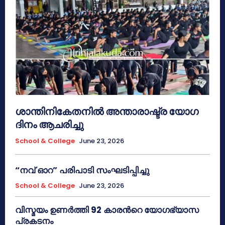
ശാന്തിനികേതനിൽ അന്താരാഷ്ട്ര യോഗ
ദിനം ആചരിച്ചു
School & College
June 23, 2026
“നവ് ഓറ” പരിപാടി സംഘടിപ്പിച്ചു
School & College
June 23, 2026
വിസ്മയം ഉണർത്തി 92 കാരൻറെ യോഗഭ്യാസ
പ്രകടനം