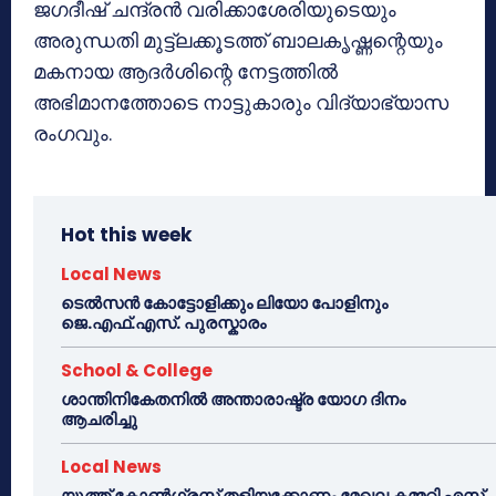
ജഗദീഷ് ചന്ദ്രൻ വരിക്കാശേരിയുടെയും
അരുന്ധതി മുട്ട്ലക്കൂടത്ത് ബാലകൃഷ്ണന്റെയും
മകനായ ആദർശിന്റെ നേട്ടത്തിൽ
അഭിമാനത്തോടെ നാട്ടുകാരും വിദ്യാഭ്യാസ
രംഗവും.
Hot this week
Local News
ടെൽസൻ കോട്ടോളിക്കും ലിയോ പോളിനും
ജെ.എഫ്.എസ്. പുരസ്കാരം
School & College
ശാന്തിനികേതനിൽ അന്താരാഷ്ട്ര യോഗ ദിനം
ആചരിച്ചു
Local News
യൂത്ത് കോൺഗ്രസ്സ് തളിയക്കോണം മേഖല കമ്മറ്റി എസ്