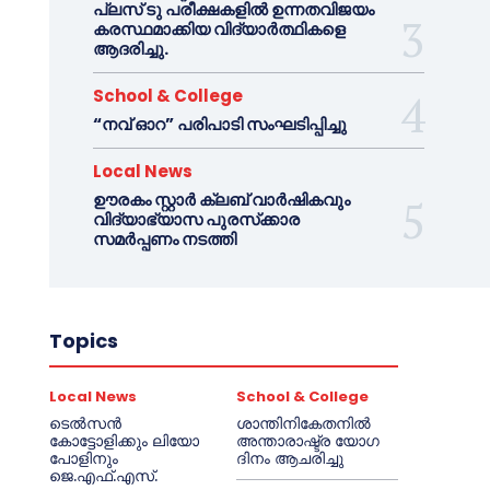
പ്ലസ് ടു പരീക്ഷകളിൽ ഉന്നതവിജയം
കരസ്ഥമാക്കിയ വിദ്യാർത്ഥികളെ
ആദരിച്ചു.
School & College
“നവ് ഓറ” പരിപാടി സംഘടിപ്പിച്ചു
Local News
ഊരകം സ്റ്റാർ ക്ലബ് വാർഷികവും
വിദ്യാഭ്യാസ പുരസ്‌ക്കാര
സമർപ്പണം നടത്തി
Topics
Local News
School & College
ടെൽസൻ
ശാന്തിനികേതനിൽ
കോട്ടോളിക്കും ലിയോ
അന്താരാഷ്ട്ര യോഗ
പോളിനും
ദിനം ആചരിച്ചു
ജെ.എഫ്.എസ്.