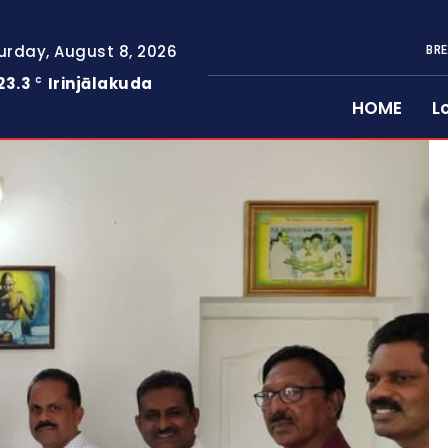
urday, August 8, 2026
BRE
23.3
Irinjālakuda
C
HOME
L