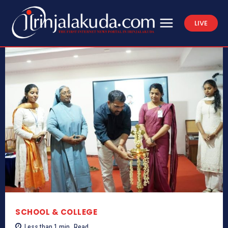
LIVE
SCHOOL & COLLEGE
Less than 1
min.
Read