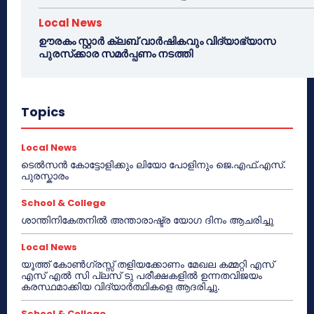
Local News
ഊരകം സ്റ്റാർ ക്ലബ് വാർഷികവും വിദ്യാഭ്യാസ
പുരസ്‌ക്കാര സമർപ്പണം നടത്തി
Topics
Local News
ടെൽസൻ കോട്ടോളിക്കും ലിയോ പോളിനും ജെ.എഫ്.എസ്.
പുരസ്കാരം
School & College
ശാന്തിനികേതനിൽ അന്താരാഷ്ട്ര യോഗ ദിനം ആചരിച്ചു
Local News
യൂത്ത് കോൺഗ്രസ്സ് തളിയക്കോണം മേഖല കമ്മറ്റി എസ്
എസ് എൽ സി പ്ലസ് ടു പരീക്ഷകളിൽ ഉന്നതവിജയം
കരസ്ഥമാക്കിയ വിദ്യാർത്ഥികളെ ആദരിച്ചു.
School & College