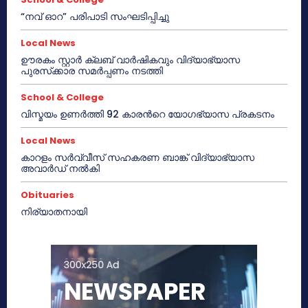
“നവ് ഓറ” പരിപാടി സംഘടിപ്പിച്ചു
Local News
ഊരകം സ്റ്റാർ ക്ലബ് വാർഷികവും വിദ്യാഭ്യാസ
പുരസ്‌ക്കാര സമർപ്പണം നടത്തി
School & College
വിസ്മയം ഉണർത്തി 92 കാരൻറെ യോഗഭ്യാസ പ്രകടനം
Local News
കാറളം സർവ്വീസ് സഹകരണ ബാങ്ക് വിദ്യാഭ്യാസ
അവാർഡ് നൽകി
Obituaries
നിര്യാതനായി