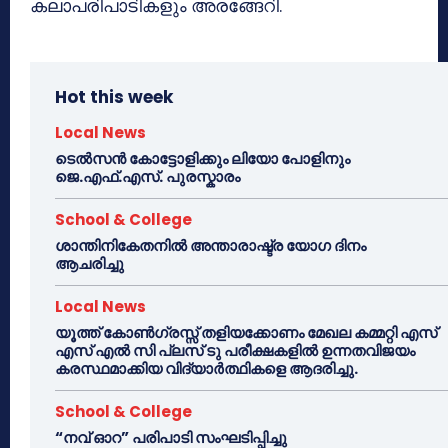
കലാപരിപാടികളും അരങ്ങേറി.
Hot this week
Local News
ടെൽസൻ കോട്ടോളിക്കും ലിയോ പോളിനും
ജെ.എഫ്.എസ്. പുരസ്കാരം
School & College
ശാന്തിനികേതനിൽ അന്താരാഷ്ട്ര യോഗ ദിനം
ആചരിച്ചു
Local News
യൂത്ത് കോൺഗ്രസ്സ് തളിയക്കോണം മേഖല കമ്മറ്റി എസ്
എസ് എൽ സി പ്ലസ് ടു പരീക്ഷകളിൽ ഉന്നതവിജയം
കരസ്ഥമാക്കിയ വിദ്യാർത്ഥികളെ ആദരിച്ചു.
School & College
“നവ് ഓറ” പരിപാടി സംഘടിപ്പിച്ചു