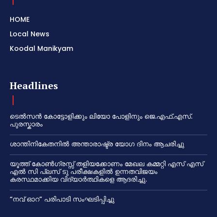
HOME
Local News
Koodal Manikyam
Headlines
ടെൽസൻ കോട്ടോളിക്കും ലിയോ പോളിനും ജെ.എഫ്.എസ്.
പുരസ്കാരം
ശാന്തിനികേതനിൽ അന്താരാഷ്ട്ര യോഗ ദിനം ആചരിച്ചു
യൂത്ത് കോൺഗ്രസ്സ് തളിയക്കോണം മേഖല കമ്മറ്റി എസ് എസ്
എൽ സി പ്ലസ് ടു പരീക്ഷകളിൽ ഉന്നതവിജയം
കരസ്ഥമാക്കിയ വിദ്യാർത്ഥികളെ ആദരിച്ചു.
“നവ് ഓറ” പരിപാടി സംഘടിപ്പിച്ചു