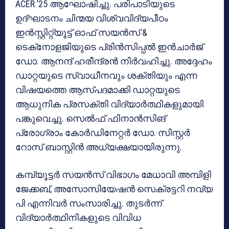
ACER ’25 ആഘോഷിച്ചു. പരിപാടിയുടെ
ഉദ്ഘാടനം ചിന്മയ വിശ്വവിദ്യപീഠം
ഇൻസ്റ്റിറ്റ്യൂട്ട് ഓഫ് സയൻസ് &
ടെക്‌നോളജിയുടെ പ്രിൻസിപ്പൽ ഇൻചാർജ്
ഡോ. ആനന്ദ് ഹരീന്ദ്രൻ നിർവഹിച്ചു. അദ്ദേഹം
ഡാറ്റയുടെ സ്വാധീനവും ശക്തിയും എന്ന
വിഷയത്തെ ആസ്പദമാക്കി ഡാറ്റയുടെ
ആധുനിക പ്രസക്തി വിദ്യാർത്ഥികളുമായി
പങ്കുവെച്ചു. സെൽഫ് ഫിനാൻസിങ്
പ്രോഗ്രാം കോർഡിനേറ്റർ ഡോ. സിസ്റ്റർ
റോസ് ബാസ്റ്റിൻ അധ്യക്ഷയായിരുന്നു.
കമ്പ്യൂട്ടർ സയൻസ് വിഭാഗം മേധാവി അമ്പിളി
ജേക്കബ്, അസോസിയേഷൻ സെക്രട്ടറി നവ്യ
പി എന്നിവർ സംസാരിച്ചു. തുടർന്ന്
വിദ്യാർത്ഥിനികളുടെ വിവിധ