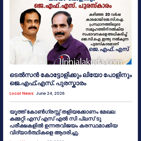
ടെൽസൻ കോട്ടോളിക്കും ലിയോ പോളിനും
ജെ.എഫ്.എസ്. പുരസ്കാരം
Local News
June 24, 2026
യൂത്ത് കോൺഗ്രസ്സ് തളിയക്കോണം മേഖല
കമ്മറ്റി എസ് എസ് എൽ സി പ്ലസ് ടു
പരീക്ഷകളിൽ ഉന്നതവിജയം കരസ്ഥമാക്കിയ
വിദ്യാർത്ഥികളെ ആദരിച്ചു.