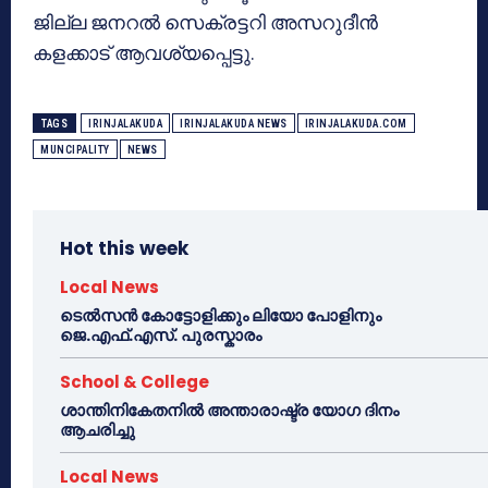
ജില്ല ജനറൽ സെക്രട്ടറി അസറുദീൻ
കളക്കാട് ആവശ്യപ്പെട്ടു.
TAGS
IRINJALAKUDA
IRINJALAKUDA NEWS
IRINJALAKUDA.COM
MUNCIPALITY
NEWS
Hot this week
Local News
ടെൽസൻ കോട്ടോളിക്കും ലിയോ പോളിനും
ജെ.എഫ്.എസ്. പുരസ്കാരം
School & College
ശാന്തിനികേതനിൽ അന്താരാഷ്ട്ര യോഗ ദിനം
ആചരിച്ചു
Local News