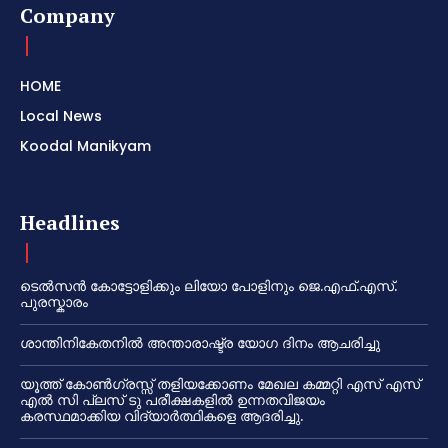
Company
HOME
Local News
Koodal Manikyam
Headlines
ടെൽസൻ കോട്ടോളിക്കും ലിയോ പോളിനും ജെ.എഫ്.എസ്.
പുരസ്കാരം
ശാന്തിനികേതനിൽ അന്താരാഷ്ട്ര യോഗ ദിനം ആചരിച്ചു
യൂത്ത് കോൺഗ്രസ്സ് തളിയക്കോണം മേഖല കമ്മറ്റി എസ് എസ്
എൽ സി പ്ലസ് ടു പരീക്ഷകളിൽ ഉന്നതവിജയം
കരസ്ഥമാക്കിയ വിദ്യാർത്ഥികളെ ആദരിച്ചു.