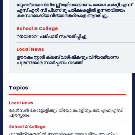
യൂത്ത് കോൺഗ്രസ്സ് തളിയക്കോണം മേഖല കമ്മറ്റി എസ്
എസ് എൽ സി പ്ലസ് ടു പരീക്ഷകളിൽ ഉന്നതവിജയം
കരസ്ഥമാക്കിയ വിദ്യാർത്ഥികളെ ആദരിച്ചു.
School & College
“നവ് ഓറ” പരിപാടി സംഘടിപ്പിച്ചു
Local News
ഊരകം സ്റ്റാർ ക്ലബ് വാർഷികവും വിദ്യാഭ്യാസ
പുരസ്‌ക്കാര സമർപ്പണം നടത്തി
Topics
Local News
ടെൽസൻ കോട്ടോളിക്കും ലിയോ പോളിനും ജെ.എഫ്.എസ്.
പുരസ്കാരം
School & College
ശാന്തിനികേതനിൽ അന്താരാഷ്ട്ര യോഗ ദിനം ആചരിച്ചു