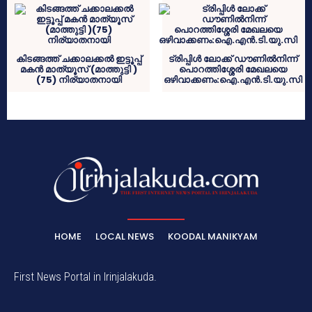
കിടങ്ങത്ത് ചക്കാലക്കല്‍ ഇട്ടൂപ്പ്
ട്രിപ്പിൾ ലോക്ക് ഡൗണിൽനിന്ന്
മകന്‍ മാത്യൂസ് (മാത്തുട്ടി )
പൊറത്തിശ്ശേരി മേഖലയെ
(75) നിര്യാതനായി
ഒഴിവാക്കണം:ഐ.എൻ.ടി.യു.സി
HOME
LOCAL NEWS
KOODAL MANIKYAM
First News Portal in Irinjalakuda.