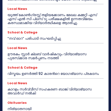
Local News
യൂത്ത് കോൺഗ്രസ്സ് തളിയക്കോണം മേഖല കമ്മറ്റി എസ്
എസ് എൽ സി പ്ലസ് ടു പരീക്ഷകളിൽ ഉന്നതവിജയം
കരസ്ഥമാക്കിയ വിദ്യാർത്ഥികളെ ആദരിച്ചു.
School & College
“നവ് ഓറ” പരിപാടി സംഘടിപ്പിച്ചു
Local News
ഊരകം സ്റ്റാർ ക്ലബ് വാർഷികവും വിദ്യാഭ്യാസ
പുരസ്‌ക്കാര സമർപ്പണം നടത്തി
School & College
വിസ്മയം ഉണർത്തി 92 കാരൻറെ യോഗഭ്യാസ പ്രകടനം
Local News
കാറളം സർവ്വീസ് സഹകരണ ബാങ്ക് വിദ്യാഭ്യാസ
അവാർഡ് നൽകി
Obituaries
നിര്യാതനായി