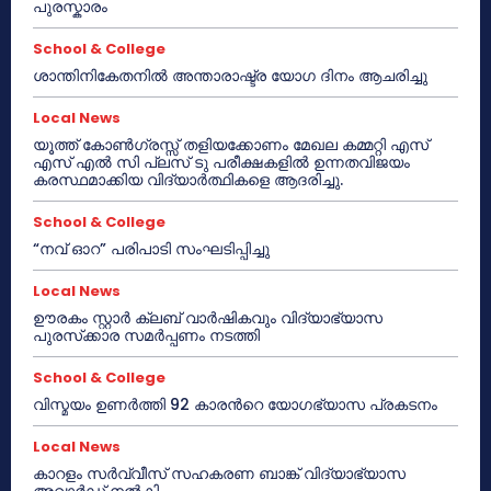
പുരസ്കാരം
School & College
ശാന്തിനികേതനിൽ അന്താരാഷ്ട്ര യോഗ ദിനം ആചരിച്ചു
Local News
യൂത്ത് കോൺഗ്രസ്സ് തളിയക്കോണം മേഖല കമ്മറ്റി എസ്
എസ് എൽ സി പ്ലസ് ടു പരീക്ഷകളിൽ ഉന്നതവിജയം
കരസ്ഥമാക്കിയ വിദ്യാർത്ഥികളെ ആദരിച്ചു.
School & College
“നവ് ഓറ” പരിപാടി സംഘടിപ്പിച്ചു
Local News
ഊരകം സ്റ്റാർ ക്ലബ് വാർഷികവും വിദ്യാഭ്യാസ
പുരസ്‌ക്കാര സമർപ്പണം നടത്തി
School & College
വിസ്മയം ഉണർത്തി 92 കാരൻറെ യോഗഭ്യാസ പ്രകടനം
Local News
കാറളം സർവ്വീസ് സഹകരണ ബാങ്ക് വിദ്യാഭ്യാസ
അവാർഡ് നൽകി