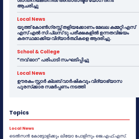
ശാന്തിനികേതനിൽ അന്താരാഷ്ട്ര യോഗ ദിനം
ആചരിച്ചു
Local News
യൂത്ത് കോൺഗ്രസ്സ് തളിയക്കോണം മേഖല കമ്മറ്റി എസ്
എസ് എൽ സി പ്ലസ് ടു പരീക്ഷകളിൽ ഉന്നതവിജയം
കരസ്ഥമാക്കിയ വിദ്യാർത്ഥികളെ ആദരിച്ചു.
School & College
“നവ് ഓറ” പരിപാടി സംഘടിപ്പിച്ചു
Local News
ഊരകം സ്റ്റാർ ക്ലബ് വാർഷികവും വിദ്യാഭ്യാസ
പുരസ്‌ക്കാര സമർപ്പണം നടത്തി
Topics
Local News
ടെൽസൻ കോട്ടോളിക്കും ലിയോ പോളിനും ജെ.എഫ്.എസ്.