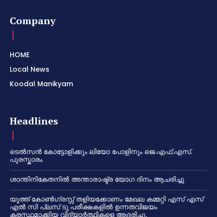
Company
HOME
Local News
Koodal Manikyam
Headlines
ടെൽസൻ കോട്ടോളിക്കും ലിയോ പോളിനും ജെ.എഫ്.എസ്.
പുരസ്കാരം
ശാന്തിനികേതനിൽ അന്താരാഷ്ട്ര യോഗ ദിനം ആചരിച്ചു
യൂത്ത് കോൺഗ്രസ്സ് തളിയക്കോണം മേഖല കമ്മറ്റി എസ് എസ്
എൽ സി പ്ലസ് ടു പരീക്ഷകളിൽ ഉന്നതവിജയം
കരസ്ഥമാക്കിയ വിദ്യാർത്ഥികളെ ആദരിച്ചു.