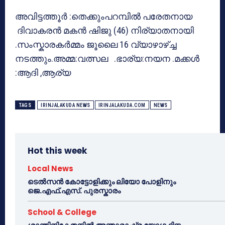
അവിട്ടത്തൂർ :തെക്കുംപറമ്പിൽ പരേതനായ
ദിവാകരൻ മകൻ ഷിജു (46) നിര്യാതനായി
.സംസ്കാരകർമ്മം ജൂലൈ 16 വ്യാഴാഴ്ച്ച
നടത്തും.അമ്മ:വത്സല .ഭാര്യ:നയന .മക്കൾ
:ആദി ,ആര്യ
TAGS
IRINJALAKUDA NEWS
IRINJALAKUDA.COM
NEWS
Hot this week
Local News
ടെൽസൻ കോട്ടോളിക്കും ലിയോ പോളിനും
ജെ.എഫ്.എസ്. പുരസ്കാരം
School & College