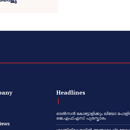
pany
Headlines
ടെൽസൻ കോട്ടോളിക്കും ലിയോ പോളി
ജെ.എഫ്.എസ്. പുരസ്കാരം
News