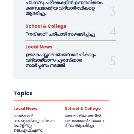
പ്ലസ് ടു പരീക്ഷകളിൽ ഉന്നതവിജയം
കരസ്ഥമാക്കിയ വിദ്യാർത്ഥികളെ
ആദരിച്ചു.
School & College
“നവ് ഓറ” പരിപാടി സംഘടിപ്പിച്ചു
Local News
ഊരകം സ്റ്റാർ ക്ലബ് വാർഷികവും
വിദ്യാഭ്യാസ പുരസ്‌ക്കാര
സമർപ്പണം നടത്തി
Topics
Local News
School & College
ടെൽസൻ
ശാന്തിനികേതനിൽ
കോട്ടോളിക്കും ലിയോ
അന്താരാഷ്ട്ര യോഗ
പോളിനും
ദിനം ആചരിച്ചു
ജെ.എഫ്.എസ്.