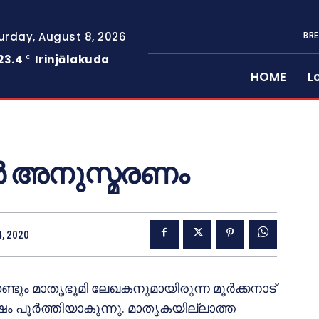
urday, August 8, 2026
BRE
23.4
Irinjālakuda
C
HOME
L
യര്‍ അനുസ്മരണം
4, 2020
ിഡണ്ടും മാതൃഭൂമി ലേഖകനുമായിരുന്ന മൂര്‍ക്കനാട്
ര്‍ഷം പൂര്‍ത്തിയാകുന്നു. മാതൃകയില്ലാത്ത