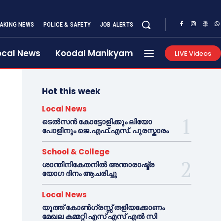
AKING NEWS
POLICE & SAFETY
JOB ALERTS
ocal News
Koodal Manikyam
LIVE Videos
Hot this week
Local News
ടെൽസൻ കോട്ടോളിക്കും ലിയോ
പോളിനും ജെ.എഫ്.എസ്. പുരസ്കാരം
School & College
ശാന്തിനികേതനിൽ അന്താരാഷ്ട്ര
യോഗ ദിനം ആചരിച്ചു
Local News
യൂത്ത് കോൺഗ്രസ്സ് തളിയക്കോണം
മേഖല കമ്മറ്റി എസ് എസ് എൽ സി