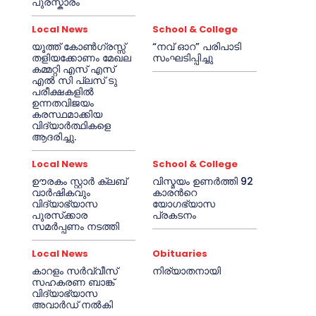
പുരസ്കാരം
Local News
School & College
യൂത്ത് കോൺഗ്രസ്സ്
“നവ് ഓറ” പരിപാടി
തളിയക്കോണം മേഖല
സംഘടിപ്പിച്ചു
കമ്മറ്റി എസ് എസ്
എൽ സി പ്ലസ് ടു
പരീക്ഷകളിൽ
ഉന്നതവിജയം
കരസ്ഥമാക്കിയ
വിദ്യാർത്ഥികളെ
ആദരിച്ചു.
Local News
School & College
ഊരകം സ്റ്റാർ ക്ലബ്
വിസ്മയം ഉണർത്തി 92
വാർഷികവും
കാരൻറെ
വിദ്യാഭ്യാസ
യോഗഭ്യാസ
പുരസ്‌ക്കാര
പ്രകടനം
സമർപ്പണം നടത്തി
Local News
Obituaries
കാറളം സർവ്വീസ്
നിര്യാതനായി
സഹകരണ ബാങ്ക്
വിദ്യാഭ്യാസ
അവാർഡ് നൽകി