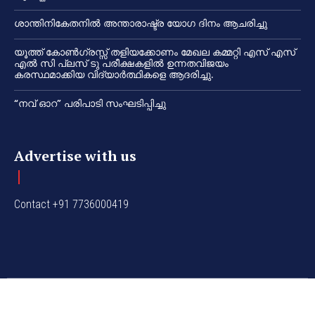
ശാന്തിനികേതനിൽ അന്താരാഷ്ട്ര യോഗ ദിനം ആചരിച്ചു
യൂത്ത് കോൺഗ്രസ്സ് തളിയക്കോണം മേഖല കമ്മറ്റി എസ് എസ്
എൽ സി പ്ലസ് ടു പരീക്ഷകളിൽ ഉന്നതവിജയം
കരസ്ഥമാക്കിയ വിദ്യാർത്ഥികളെ ആദരിച്ചു.
“നവ് ഓറ” പരിപാടി സംഘടിപ്പിച്ചു
Advertise with us
Contact +91 7736000419
© www.irinjalakuda.com