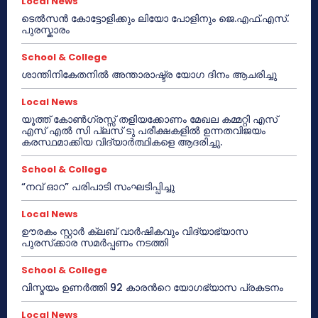
Local News
ടെൽസൻ കോട്ടോളിക്കും ലിയോ പോളിനും ജെ.എഫ്.എസ്.
പുരസ്കാരം
School & College
ശാന്തിനികേതനിൽ അന്താരാഷ്ട്ര യോഗ ദിനം ആചരിച്ചു
Local News
യൂത്ത് കോൺഗ്രസ്സ് തളിയക്കോണം മേഖല കമ്മറ്റി എസ്
എസ് എൽ സി പ്ലസ് ടു പരീക്ഷകളിൽ ഉന്നതവിജയം
കരസ്ഥമാക്കിയ വിദ്യാർത്ഥികളെ ആദരിച്ചു.
School & College
“നവ് ഓറ” പരിപാടി സംഘടിപ്പിച്ചു
Local News
ഊരകം സ്റ്റാർ ക്ലബ് വാർഷികവും വിദ്യാഭ്യാസ
പുരസ്‌ക്കാര സമർപ്പണം നടത്തി
School & College
വിസ്മയം ഉണർത്തി 92 കാരൻറെ യോഗഭ്യാസ പ്രകടനം
Local News