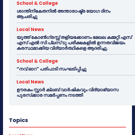
School & College
ശാന്തിനികേതനിൽ അന്താരാഷ്ട്ര യോഗ ദിനം
ആചരിച്ചു
Local News
യൂത്ത് കോൺഗ്രസ്സ് തളിയക്കോണം മേഖല കമ്മറ്റി എസ്
എസ് എൽ സി പ്ലസ് ടു പരീക്ഷകളിൽ ഉന്നതവിജയം
കരസ്ഥമാക്കിയ വിദ്യാർത്ഥികളെ ആദരിച്ചു.
School & College
“നവ് ഓറ” പരിപാടി സംഘടിപ്പിച്ചു
Local News
ഊരകം സ്റ്റാർ ക്ലബ് വാർഷികവും വിദ്യാഭ്യാസ
പുരസ്‌ക്കാര സമർപ്പണം നടത്തി
Topics