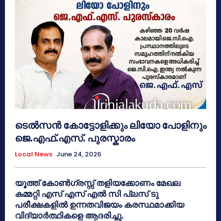
ടെൽസൻ കോട്ടോളിക്കും ലിയോ പോളിനും
ജെ.എഫ്.എസ്. പുരസ്കാരം
Local News
June 24, 2026
യൂത്ത് കോൺഗ്രസ്സ് തളിയക്കോണം മേഖല
കമ്മറ്റി എസ് എസ് എൽ സി പ്ലസ് ടു
പരീക്ഷകളിൽ ഉന്നതവിജയം കരസ്ഥമാക്കിയ
വിദ്യാർത്ഥികളെ ആദരിച്ചു.