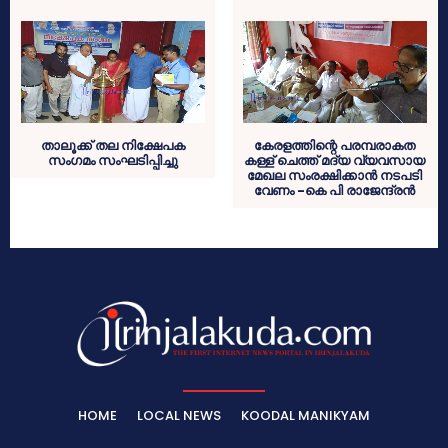
താലൂക്ക് തല നിക്ഷേപക
കേരളത്തിന്റെ പരമ്പരാകത
സംഗമം സംഘടിപ്പിച്ചു
കള്ള് ചെത്ത് മദ്യ വ്യവസായ
മേഖല സംരക്ഷിക്കാന്‍ നടപടി
വേണം -കെ പി രാജേന്ദ്രന്‍
HOME
LOCAL NEWS
KOODAL MANIKYAM