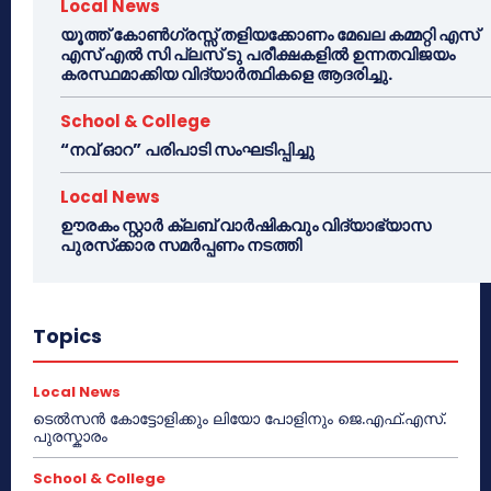
Local News
യൂത്ത് കോൺഗ്രസ്സ് തളിയക്കോണം മേഖല കമ്മറ്റി എസ്
എസ് എൽ സി പ്ലസ് ടു പരീക്ഷകളിൽ ഉന്നതവിജയം
കരസ്ഥമാക്കിയ വിദ്യാർത്ഥികളെ ആദരിച്ചു.
School & College
“നവ് ഓറ” പരിപാടി സംഘടിപ്പിച്ചു
Local News
ഊരകം സ്റ്റാർ ക്ലബ് വാർഷികവും വിദ്യാഭ്യാസ
പുരസ്‌ക്കാര സമർപ്പണം നടത്തി
Topics
Local News
ടെൽസൻ കോട്ടോളിക്കും ലിയോ പോളിനും ജെ.എഫ്.എസ്.
പുരസ്കാരം
School & College