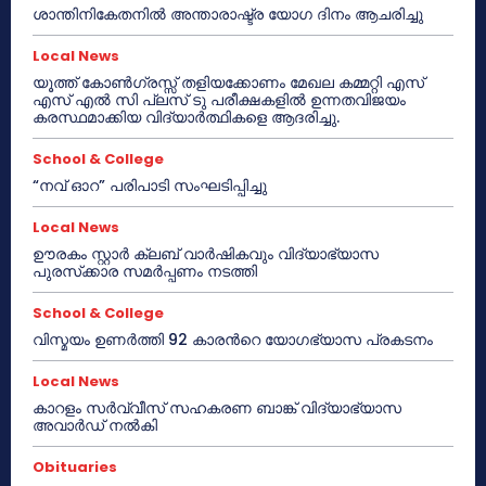
ശാന്തിനികേതനിൽ അന്താരാഷ്ട്ര യോഗ ദിനം ആചരിച്ചു
Local News
യൂത്ത് കോൺഗ്രസ്സ് തളിയക്കോണം മേഖല കമ്മറ്റി എസ്
എസ് എൽ സി പ്ലസ് ടു പരീക്ഷകളിൽ ഉന്നതവിജയം
കരസ്ഥമാക്കിയ വിദ്യാർത്ഥികളെ ആദരിച്ചു.
School & College
“നവ് ഓറ” പരിപാടി സംഘടിപ്പിച്ചു
Local News
ഊരകം സ്റ്റാർ ക്ലബ് വാർഷികവും വിദ്യാഭ്യാസ
പുരസ്‌ക്കാര സമർപ്പണം നടത്തി
School & College
വിസ്മയം ഉണർത്തി 92 കാരൻറെ യോഗഭ്യാസ പ്രകടനം
Local News
കാറളം സർവ്വീസ് സഹകരണ ബാങ്ക് വിദ്യാഭ്യാസ
അവാർഡ് നൽകി
Obituaries