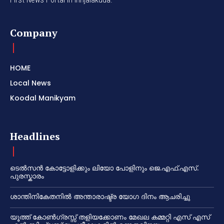
Company
HOME
Local News
Koodal Manikyam
Headlines
ടെൽസൻ കോട്ടോളിക്കും ലിയോ പോളിനും ജെ.എഫ്.എസ്.
പുരസ്കാരം
ശാന്തിനികേതനിൽ അന്താരാഷ്ട്ര യോഗ ദിനം ആചരിച്ചു
യൂത്ത് കോൺഗ്രസ്സ് തളിയക്കോണം മേഖല കമ്മറ്റി എസ് എസ്