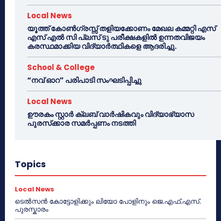
Local News
യൂത്ത് കോൺഗ്രസ്സ് തളിയക്കോണം മേഖല കമ്മറ്റി എസ്
എസ് എൽ സി പ്ലസ് ടു പരീക്ഷകളിൽ ഉന്നതവിജയം
കരസ്ഥമാക്കിയ വിദ്യാർത്ഥികളെ ആദരിച്ചു.
School & College
“നവ് ഓറ” പരിപാടി സംഘടിപ്പിച്ചു
Local News
ഊരകം സ്റ്റാർ ക്ലബ് വാർഷികവും വിദ്യാഭ്യാസ
പുരസ്‌ക്കാര സമർപ്പണം നടത്തി
Topics
Local News
ടെൽസൻ കോട്ടോളിക്കും ലിയോ പോളിനും ജെ.എഫ്.എസ്.
പുരസ്കാരം