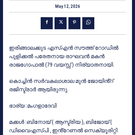
May 12, 2026
ഇരിങ്ങാലക്കുട എസ്എൻ സൗത്ത് റോഡിൽ
പുളിക്കൽ പരേതനായ രാഘവൻ മകൻ
രാജഗോപാൽ (79 വയസ്സ് ) നിര്യാതനായി.
കൊച്ചിൻ സർവകലാശാല മുൻ ജോയിൻ്റ്
രജിസ്ട്രാർ ആയിരുന്നു.
ഭാര്യ :മംഗളാദേവി
മക്കൾ :ബിനോയ് ( ആസ്ട്രിയ ), ബിജോയ് (
ഡിവൈഎസ്പി , ഇൻ്റേണൽ സെക്യൂരിറ്റി