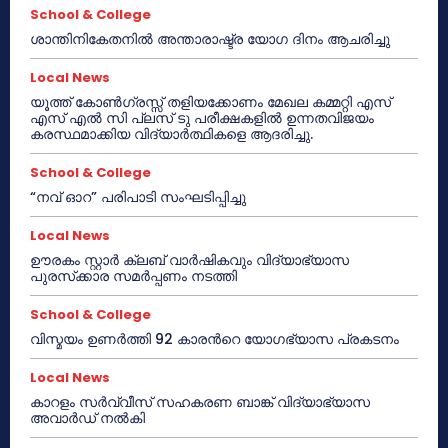
School & College
ശാന്തിനികേതനിൽ അന്താരാഷ്ട്ര യോഗ ദിനം ആചരിച്ചു
Local News
യൂത്ത് കോൺഗ്രസ്സ് തളിയക്കോണം മേഖല കമ്മറ്റി എസ്
എസ് എൽ സി പ്ലസ് ടു പരീക്ഷകളിൽ ഉന്നതവിജയം
കരസ്ഥമാക്കിയ വിദ്യാർത്ഥികളെ ആദരിച്ചു.
School & College
“നവ് ഓറ” പരിപാടി സംഘടിപ്പിച്ചു
Local News
ഊരകം സ്റ്റാർ ക്ലബ് വാർഷികവും വിദ്യാഭ്യാസ
പുരസ്‌ക്കാര സമർപ്പണം നടത്തി
School & College
വിസ്മയം ഉണർത്തി 92 കാരൻറെ യോഗഭ്യാസ പ്രകടനം
Local News
കാറളം സർവ്വീസ് സഹകരണ ബാങ്ക് വിദ്യാഭ്യാസ
അവാർഡ് നൽകി