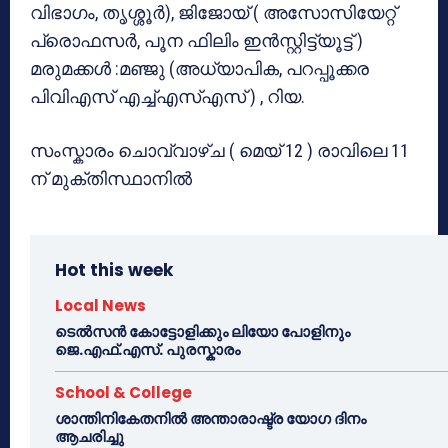
വിഭാഗം, തൃശ്ശൂർ), ജിജോയ് ( അസോസിയേറ്റ്
പ്രൊഫസർ, പൂന ഫിലിം ഇൻസ്റ്റിട്ട്യൂട്ട് )
മരുമക്കൾ :മഞ്ജു (അധ്യാപിക, പറപ്പൂക്കര
പിവിഎസ് എച്ച്എസ്എസ് ) , റിയ.
സംസ്കാരം ചൊവ്വാഴ്ച ( മെയ് 12 ) രാവിലെ 11
ന് മുക്തിസ്ഥാനിൽ
Hot this week
Local News
ടെൽസൻ കോട്ടോളിക്കും ലിയോ പോളിനും
ജെ.എഫ്.എസ്. പുരസ്കാരം
School & College
ശാന്തിനികേതനിൽ അന്താരാഷ്ട്ര യോഗ ദിനം
ആചരിച്ചു