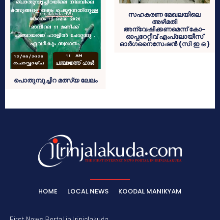
സഹകരണ മേഖലയിലെ
അഴിമതി
അന്വേഷിക്കണമെന്ന് കോ-
ഓപ്പറേറ്റീവ് എംപ്ലോയീസ്
ഓർഗനൈസേഷൻ (സി ഇ ഒ )
പൊതുമ്പുച്ചിറ മത്സ്യ ലേലം
HOME
LOCAL NEWS
KOODAL MANIKYAM
First News Portal in Irinjalakuda.