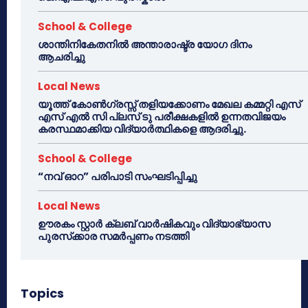
School & College
ശാന്തിനികേതനിൽ അന്താരാഷ്ട്ര യോഗ ദിനം
ആചരിച്ചു
Local News
യൂത്ത് കോൺഗ്രസ്സ് തളിയക്കോണം മേഖല കമ്മറ്റി എസ്
എസ് എൽ സി പ്ലസ് ടു പരീക്ഷകളിൽ ഉന്നതവിജയം
കരസ്ഥമാക്കിയ വിദ്യാർത്ഥികളെ ആദരിച്ചു.
School & College
“നവ് ഓറ” പരിപാടി സംഘടിപ്പിച്ചു
Local News
ഊരകം സ്റ്റാർ ക്ലബ് വാർഷികവും വിദ്യാഭ്യാസ
പുരസ്‌ക്കാര സമർപ്പണം നടത്തി
Topics