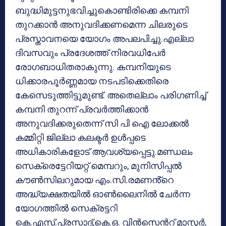
ബുദ്ധിമുട്ടനുഭവിച്ചുകൊണ്ടിരിക്കെ കമ്പനി
തുറക്കാൻ അനുവദിക്കണമെന്ന ചിലരുടെ
പ്രസ്താവനയെ യോഗം അപലപിച്ചു.എല്ലാ
ദിവസവും പ്രദേശത്ത് നിരവധിപേർ
രോഗബാധിതരാകുന്നു. കമ്പനിയുടെ
ധിക്കാരപൂർണ്ണമായ നടപടിക്കെതിരെ
കേസെടുത്തിട്ടുമുണ്ട്. അതെല്ലാം പരിഗണിച്ച്
കമ്പനി തുറന്ന് പ്രവർത്തിക്കാൻ
അനുവദിക്കരുതെന്ന് സി പി ഐ ലോക്കൽ
കമ്മിറ്റി ജില്ലാ കലക്ടർ ഉൾപ്പടെ
അധികാരികളോട് ആവശ്യപ്പെട്ടു.മണ്ഡലം
സെക്രെട്ടേറിയറ്റ് മെമ്പറും, മുനിസിപ്പൽ
കൗൺസിലറുമായ എം.സി.രമണൻ്റെ
അദ്ധ്യക്ഷതയിൽ ഓൺലൈനിൽ ചേർന്ന
യോഗത്തിൽ സെക്രട്ടറി
കെ.എസ്.പ്രസാദ്,കെ.ഒ. വിൻസെൻറ് മാസ്റ്റർ,