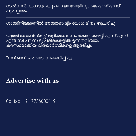
ടെൽസൻ കോട്ടോളിക്കും ലിയോ പോളിനും ജെ.എഫ്.എസ്.
പുരസ്കാരം
ശാന്തിനികേതനിൽ അന്താരാഷ്ട്ര യോഗ ദിനം ആചരിച്ചു
യൂത്ത് കോൺഗ്രസ്സ് തളിയക്കോണം മേഖല കമ്മറ്റി എസ് എസ്
എൽ സി പ്ലസ് ടു പരീക്ഷകളിൽ ഉന്നതവിജയം
കരസ്ഥമാക്കിയ വിദ്യാർത്ഥികളെ ആദരിച്ചു.
“നവ് ഓറ” പരിപാടി സംഘടിപ്പിച്ചു
Advertise with us
Contact +91 7736000419