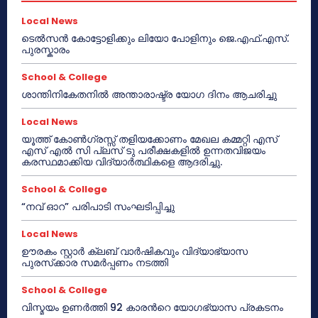
Local News
ടെൽസൻ കോട്ടോളിക്കും ലിയോ പോളിനും ജെ.എഫ്.എസ്.
പുരസ്കാരം
School & College
ശാന്തിനികേതനിൽ അന്താരാഷ്ട്ര യോഗ ദിനം ആചരിച്ചു
Local News
യൂത്ത് കോൺഗ്രസ്സ് തളിയക്കോണം മേഖല കമ്മറ്റി എസ്
എസ് എൽ സി പ്ലസ് ടു പരീക്ഷകളിൽ ഉന്നതവിജയം
കരസ്ഥമാക്കിയ വിദ്യാർത്ഥികളെ ആദരിച്ചു.
School & College
“നവ് ഓറ” പരിപാടി സംഘടിപ്പിച്ചു
Local News
ഊരകം സ്റ്റാർ ക്ലബ് വാർഷികവും വിദ്യാഭ്യാസ
പുരസ്‌ക്കാര സമർപ്പണം നടത്തി
School & College
വിസ്മയം ഉണർത്തി 92 കാരൻറെ യോഗഭ്യാസ പ്രകടനം