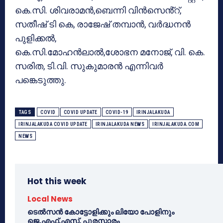
കെ.സി. ശിവരാമൻ,ബെന്നി വിൻസെൻ്റ്,
സതീഷ് ടി കെ, രാജേഷ് തമ്പാൻ, വർദ്ധനൻ
പുളിക്കൽ,
കെ.സി.മോഹൻലാൽ,ശോഭന മനോജ്, വി. കെ.
സരിത, ടി.വി. സുകുമാരൻ എന്നിവർ
പങ്കെടുത്തു.
TAGS
COVID
COVID UPDATE
COVID-19
IRINJALAKUDA
IRINJALAKUDA COVID UPDATE
IRINJALAKUDA NEWS
IRINJALAKUDA.COM
NEWS
Hot this week
Local News
ടെൽസൻ കോട്ടോളിക്കും ലിയോ പോളിനും
ജെ.എഫ്.എസ്. പുരസ്കാരം