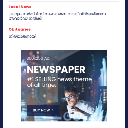
Local News
കാറളം സർവ്വീസ് സഹകരണ ബാങ്ക് വിദ്യാഭ്യാസ
അവാർഡ് നൽകി
Obituaries
നിര്യാതനായി