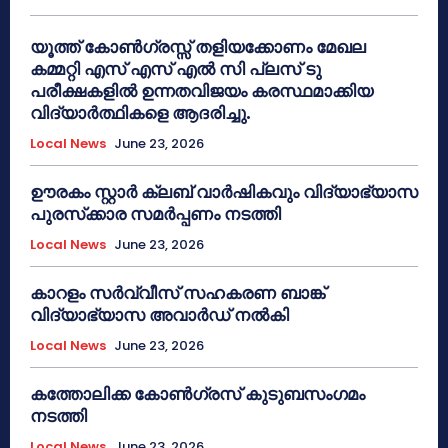
യൂത്ത് കോൺഗ്രസ്സ് തളിയക്കോണം മേഖല
കമ്മറ്റി എസ് എസ് എൽ സി പ്ലസ് ടു
പരീക്ഷകളിൽ ഉന്നതവിജയം കരസ്ഥമാക്കിയ
വിദ്യാർത്ഥികളെ ആദരിച്ചു.
Local News
June 23, 2026
ഊരകം സ്റ്റാർ ക്ലബ് വാർഷികവും വിദ്യാഭ്യാസ
പുരസ്‌ക്കാര സമർപ്പണം നടത്തി
Local News
June 23, 2026
കാറളം സർവ്വീസ് സഹകരണ ബാങ്ക്
വിദ്യാഭ്യാസ അവാർഡ് നൽകി
Local News
June 23, 2026
കത്തോലിക്ക കോൺഗ്രസ് കുടുബസംഗമം
നടത്തി
Local News
June 23, 2026