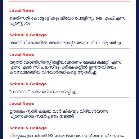
Local News
ടെൽസൻ കോട്ടോളിക്കും ലിയോ പോളിനും ജെ.എഫ്.എസ്.
പുരസ്കാരം
School & College
ശാന്തിനികേതനിൽ അന്താരാഷ്ട്ര യോഗ ദിനം ആചരിച്ചു
Local News
യൂത്ത് കോൺഗ്രസ്സ് തളിയക്കോണം മേഖല കമ്മറ്റി എസ്
എസ് എൽ സി പ്ലസ് ടു പരീക്ഷകളിൽ ഉന്നതവിജയം
കരസ്ഥമാക്കിയ വിദ്യാർത്ഥികളെ ആദരിച്ചു.
School & College
“നവ് ഓറ” പരിപാടി സംഘടിപ്പിച്ചു
Local News
ഊരകം സ്റ്റാർ ക്ലബ് വാർഷികവും വിദ്യാഭ്യാസ
പുരസ്‌ക്കാര സമർപ്പണം നടത്തി
School & College
വിസ്മയം ഉണർത്തി 92 കാരൻറെ യോഗഭ്യാസ പ്രകടനം