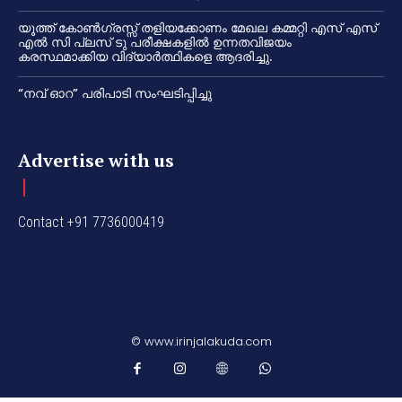
യൂത്ത് കോൺഗ്രസ്സ് തളിയക്കോണം മേഖല കമ്മറ്റി എസ് എസ്
എൽ സി പ്ലസ് ടു പരീക്ഷകളിൽ ഉന്നതവിജയം
കരസ്ഥമാക്കിയ വിദ്യാർത്ഥികളെ ആദരിച്ചു.
“നവ് ഓറ” പരിപാടി സംഘടിപ്പിച്ചു
Advertise with us
Contact +91 7736000419
© www.irinjalakuda.com