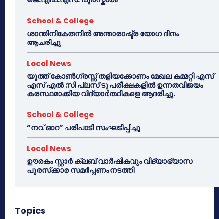
School & College
ശാന്തിനികേതനിൽ അന്താരാഷ്ട്ര യോഗ ദിനം
ആചരിച്ചു
Local News
യൂത്ത് കോൺഗ്രസ്സ് തളിയക്കോണം മേഖല കമ്മറ്റി എസ്
എസ് എൽ സി പ്ലസ് ടു പരീക്ഷകളിൽ ഉന്നതവിജയം
കരസ്ഥമാക്കിയ വിദ്യാർത്ഥികളെ ആദരിച്ചു.
School & College
“നവ് ഓറ” പരിപാടി സംഘടിപ്പിച്ചു
Local News
ഊരകം സ്റ്റാർ ക്ലബ് വാർഷികവും വിദ്യാഭ്യാസ
പുരസ്‌ക്കാര സമർപ്പണം നടത്തി
Topics