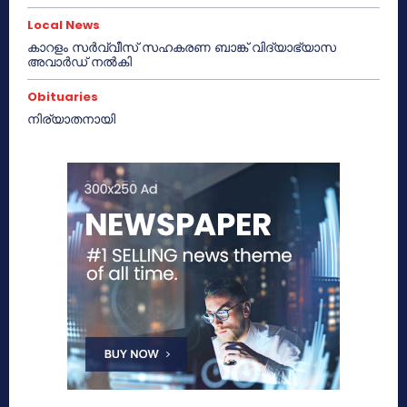
Local News
കാറളം സർവ്വീസ് സഹകരണ ബാങ്ക് വിദ്യാഭ്യാസ
അവാർഡ് നൽകി
Obituaries
നിര്യാതനായി