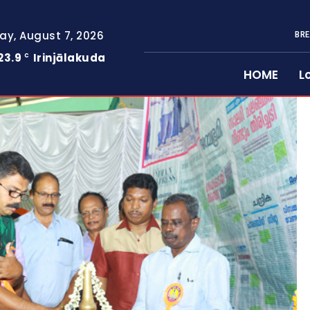
day, August 7, 2026
BRE
23.9
Irinjālakuda
C
HOME
L