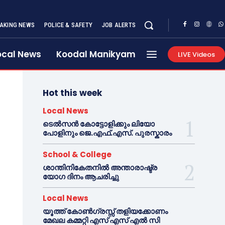
AKING NEWS
POLICE & SAFETY
JOB ALERTS
ocal News
Koodal Manikyam
LIVE Videos
Hot this week
Local News
ടെൽസൻ കോട്ടോളിക്കും ലിയോ
പോളിനും ജെ.എഫ്.എസ്. പുരസ്കാരം
School & College
ശാന്തിനികേതനിൽ അന്താരാഷ്ട്ര
യോഗ ദിനം ആചരിച്ചു
Local News
യൂത്ത് കോൺഗ്രസ്സ് തളിയക്കോണം
മേഖല കമ്മറ്റി എസ് എസ് എൽ സി