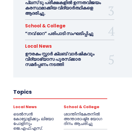
പ്ലസ് ടു പരീക്ഷകളിൽ ഉന്നതവിജയം
കരസ്ഥമാക്കിയ വിദ്യാർത്ഥികളെ
ആദരിച്ചു.
School & College
“നവ് ഓറ” പരിപാടി സംഘടിപ്പിച്ചു
Local News
ഊരകം സ്റ്റാർ ക്ലബ് വാർഷികവും
വിദ്യാഭ്യാസ പുരസ്‌ക്കാര
സമർപ്പണം നടത്തി
Topics
Local News
School & College
ടെൽസൻ
ശാന്തിനികേതനിൽ
കോട്ടോളിക്കും ലിയോ
അന്താരാഷ്ട്ര യോഗ
പോളിനും
ദിനം ആചരിച്ചു
ജെ.എഫ്.എസ്.