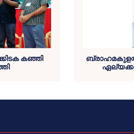
ക്കിടക കഞ്ഞി
ബ്രാഹമകുളത്ത
്തി
ഏല്യക്കു