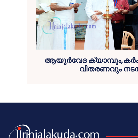
ആയുര്‍വേദ ക്യാമ്പും,കര്‍
വിതരണവും നടത