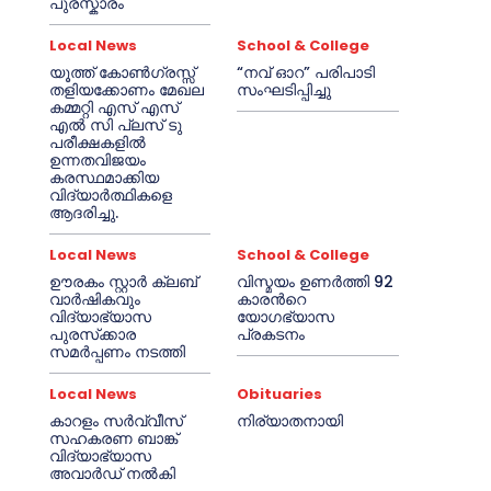
പുരസ്കാരം
Local News
School & College
യൂത്ത് കോൺഗ്രസ്സ്
“നവ് ഓറ” പരിപാടി
തളിയക്കോണം മേഖല
സംഘടിപ്പിച്ചു
കമ്മറ്റി എസ് എസ്
എൽ സി പ്ലസ് ടു
പരീക്ഷകളിൽ
ഉന്നതവിജയം
കരസ്ഥമാക്കിയ
വിദ്യാർത്ഥികളെ
ആദരിച്ചു.
Local News
School & College
ഊരകം സ്റ്റാർ ക്ലബ്
വിസ്മയം ഉണർത്തി 92
വാർഷികവും
കാരൻറെ
വിദ്യാഭ്യാസ
യോഗഭ്യാസ
പുരസ്‌ക്കാര
പ്രകടനം
സമർപ്പണം നടത്തി
Local News
Obituaries
കാറളം സർവ്വീസ്
നിര്യാതനായി
സഹകരണ ബാങ്ക്
വിദ്യാഭ്യാസ
അവാർഡ് നൽകി