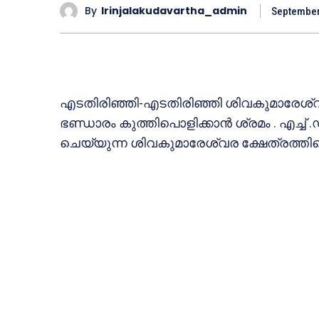
By
Irinjalakudavartha_admin
September
എടതിരിഞ്ഞി-എടതിരിഞ്ഞി ശിവകുമാരേശ്വര
ഭണ്ഡാരം കുത്തിപൊളിക്കാന്‍ ശ്രമം . എച്ച്
ചെയ്യുന്ന ശിവകുമാരേശ്വര ക്ഷേത്രത്തി