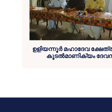
ഉളിയന്നൂര്‍ മഹാദേവ ക്ഷേത്
കൂടല്‍മാണിക്യം ദേവസ