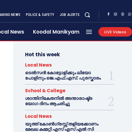
AKING NEWS
POLICE & SAFETY
JOB ALERTS
ocal News
Koodal Manikyam
LIVE Videos
Hot this week
Local News
ടെൽസൻ കോട്ടോളിക്കും ലിയോ
പോളിനും ജെ.എഫ്.എസ്. പുരസ്കാരം
School & College
ശാന്തിനികേതനിൽ അന്താരാഷ്ട്ര
യോഗ ദിനം ആചരിച്ചു
Local News
യൂത്ത് കോൺഗ്രസ്സ് തളിയക്കോണം
മേഖല കമ്മറ്റി എസ് എസ് എൽ സി