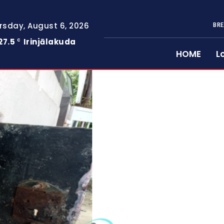
rsday, August 6, 2026
BRE
27.5
Irinjālakuda
C
HOME
L