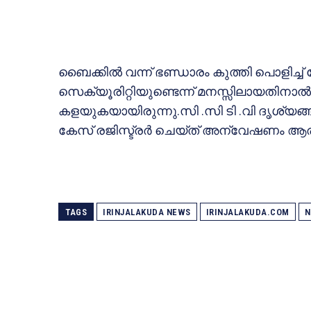
ബൈക്കില്‍ വന്ന് ഭണ്ഡാരം കുത്തി പൊളിച്ച് മ
സെക്യൂരിറ്റിയുണ്ടെന്ന് മനസ്സിലായതിനാല്‍ ശ
കളയുകയായിരുന്നു.സി .സി ടി .വി ദൃശ്യങ്ങ
കേസ് രജിസ്ട്രര്‍ ചെയ്ത് അന്വേഷണം ആരം
TAGS
IRINJALAKUDA NEWS
IRINJALAKUDA.COM
N