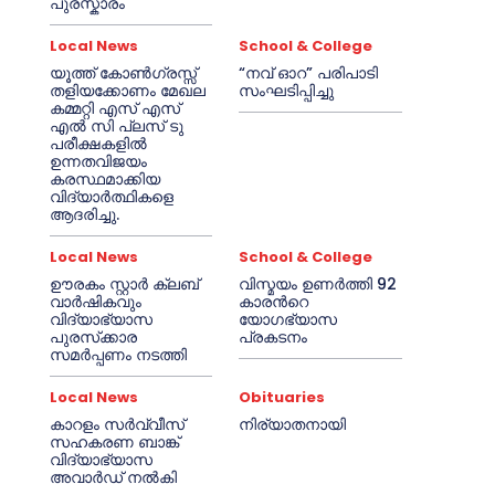
പുരസ്കാരം
Local News
School & College
യൂത്ത് കോൺഗ്രസ്സ്
“നവ് ഓറ” പരിപാടി
തളിയക്കോണം മേഖല
സംഘടിപ്പിച്ചു
കമ്മറ്റി എസ് എസ്
എൽ സി പ്ലസ് ടു
പരീക്ഷകളിൽ
ഉന്നതവിജയം
കരസ്ഥമാക്കിയ
വിദ്യാർത്ഥികളെ
ആദരിച്ചു.
Local News
School & College
ഊരകം സ്റ്റാർ ക്ലബ്
വിസ്മയം ഉണർത്തി 92
വാർഷികവും
കാരൻറെ
വിദ്യാഭ്യാസ
യോഗഭ്യാസ
പുരസ്‌ക്കാര
പ്രകടനം
സമർപ്പണം നടത്തി
Local News
Obituaries
കാറളം സർവ്വീസ്
നിര്യാതനായി
സഹകരണ ബാങ്ക്
വിദ്യാഭ്യാസ
അവാർഡ് നൽകി