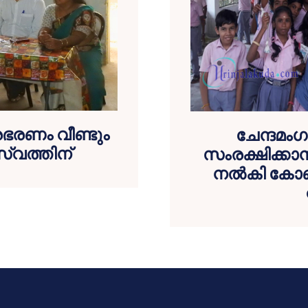
രഭരണം വീണ്ടും
ചേന്ദമ
്വത്തിന്
സംരക്ഷിക്കാന്‍ 
നല്‍കി കോണത