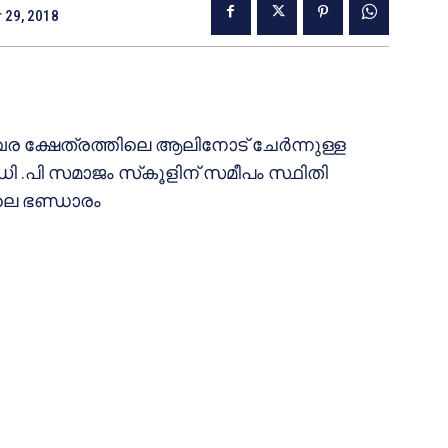
 29, 2018
 ക്ഷേത്രത്തിലെ ആലിനോട് ചേര്‍ന്നുള്ള
 .ഡി .പി സമാജം സ്‌കൂളിന് സമീപം സ്ഥിതി
ലെ ഭണ്ഡാരം