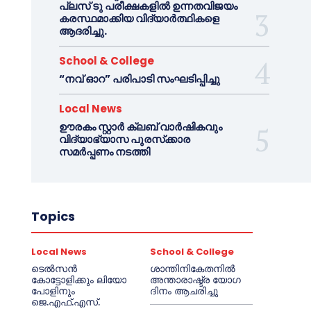
പ്ലസ് ടു പരീക്ഷകളിൽ ഉന്നതവിജയം
കരസ്ഥമാക്കിയ വിദ്യാർത്ഥികളെ
ആദരിച്ചു.
School & College
“നവ് ഓറ” പരിപാടി സംഘടിപ്പിച്ചു
Local News
ഊരകം സ്റ്റാർ ക്ലബ് വാർഷികവും
വിദ്യാഭ്യാസ പുരസ്‌ക്കാര
സമർപ്പണം നടത്തി
Topics
Local News
School & College
ടെൽസൻ
ശാന്തിനികേതനിൽ
കോട്ടോളിക്കും ലിയോ
അന്താരാഷ്ട്ര യോഗ
പോളിനും
ദിനം ആചരിച്ചു
ജെ.എഫ്.എസ്.