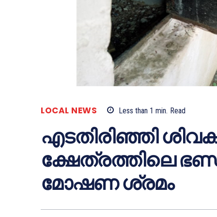
LOCAL NEWS
Less than 1
min.
Read
എടതിരിഞ്ഞി ശിവക
ക്ഷേത്രത്തിലെ ഭണ്
മോഷണ ശ്രമം