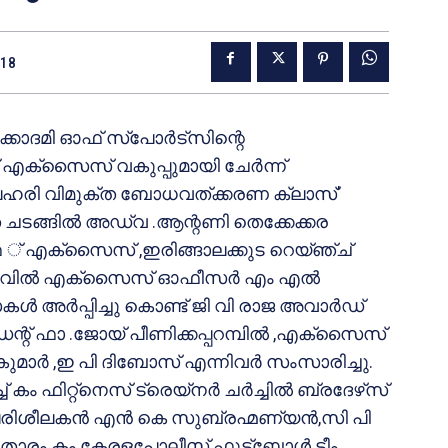
018
ക്കാദമി ഓഫ് സ്‌പോര്‍ട്‌സിന്റെ
 എക്‌സൈസ് വകുപ്പുമായി ചേര്‍ന്ന്
 ‘ലഹരി വിമുക്ത ബോധവത്ക്കരണ ക്ലാസ്’
തുത ചടങ്ങില്‍ അഡ്വ .ആന്റണി തെക്കേക്കര
 ഓഫ ് എക്‌സൈസ് ,ഇരിങ്ങാലക്കുട റെയ്ഞ്ച്
ിവില്‍ എക്‌സൈസ് ഓഫീസര്‍ എം എല്‍
‍ അര്‍പ്പിച്ചു കൊണ്ട് ജി വി രാജ അവാര്‍ഡ്
്റ് ഫാ .ജോയ് പീണിക്കപ്പറമ്പില്‍ ,എക്‌സൈസ്
മാര്‍ ,ഇ പി ദിബോസ് എന്നിവര്‍ സംസാരിച്ചു.
 കം ഫിറ്റ്‌നെസ് ട്രെയ്‌നര്‍ ചര്‍ച്ചില്‍ ബ്രദേഴ്‌സ്
ിശീലകന്‍ എന്‍ കെ സുബ്രഹ്മണ്യന്‍,സി പി
 താരം കം കേരളപോലീസ് ഫുട്‌ബോള്‍ ടീം