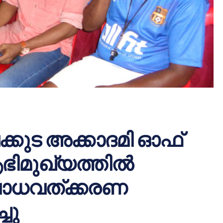
ാലക്കുട അക്കാദമി ഓഫ്
ഭിമുഖ്യത്തില്‍
ബോധവത്ക്കരണ
ചു