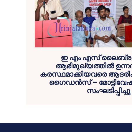
ഇ എം എസ് ലൈബ്ര
ആഭിമുഖ്യത്തില്‍ ഉന്
കരസ്ഥമാക്കിയവരെ ആദരിക്
ഗൈഡന്‍സ് – മോട്ടിവേഷന്
സംഘടിപ്പിച്ചു