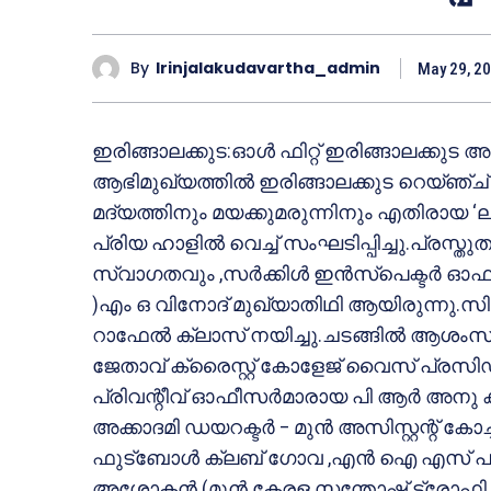
By
Irinjalakudavartha_admin
May 29, 2
ഇരിങ്ങാലക്കുട:ഓള്‍ ഫിറ്റ് ഇരിങ്ങാലക്കുട അ
ആഭിമുഖ്യത്തില്‍ ഇരിങ്ങാലക്കുട റെയ്ഞ്ച്
മദ്യത്തിനും മയക്കുമരുന്നിനും എതിരായ
പ്രിയ ഹാളില്‍ വെച്ച് സംഘടിപ്പിച്ചു.പ്രസ്
സ്വാഗതവും ,സര്‍ക്കിള്‍ ഇന്‍സ്‌പെക്ടര്‍
)എം ഒ വിനോദ് മുഖ്യാതിഥി ആയിരുന്നു.സ
റാഫേല്‍ ക്ലാസ് നയിച്ചു.ചടങ്ങില്‍ ആശംസകള്
ജേതാവ് ക്രൈസ്റ്റ് കോളേജ് വൈസ് പ്രസിഡന
പ്രിവന്റീവ് ഓഫീസര്‍മാരായ പി ആര്‍ അനു കു
അക്കാദമി ഡയറക്ടര്‍ – മുന്‍ അസിസ്റ്റന്റ് കോച്ച്
ഫുട്‌ബോള്‍ ക്ലബ് ഗോവ ,എന്‍ ഐ എസ് പര
അശോകന്‍ (മുന്‍ കേരള സന്തോഷ് ട്രോഫി