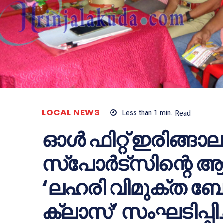
LOCAL NEWS
Less than 1
min.
Read
ഓള്‍ ഫിറ്റ് ഇരിങ്ങ
സ്‌പോര്‍ട്‌സിന്റെ ആ
‘ലഹരി വിമുക്ത 
ക്ലാസ്’ സംഘടിപ്പിച്