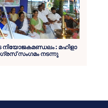
ുട നിയോജകമണ്ഡലം : മഹിളാ
ഗ്രസ് സംഗമം നടന്നു