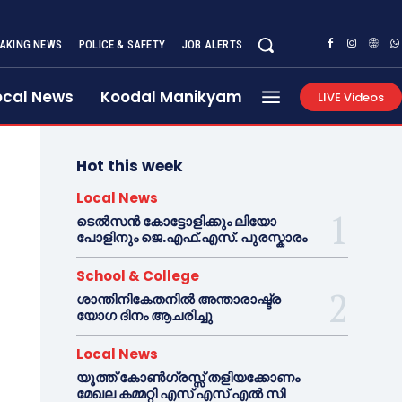
AKING NEWS
POLICE & SAFETY
JOB ALERTS
ocal News
Koodal Manikyam
LIVE Videos
Hot this week
Local News
ടെൽസൻ കോട്ടോളിക്കും ലിയോ
പോളിനും ജെ.എഫ്.എസ്. പുരസ്കാരം
School & College
ശാന്തിനികേതനിൽ അന്താരാഷ്ട്ര
യോഗ ദിനം ആചരിച്ചു
Local News
യൂത്ത് കോൺഗ്രസ്സ് തളിയക്കോണം
മേഖല കമ്മറ്റി എസ് എസ് എൽ സി