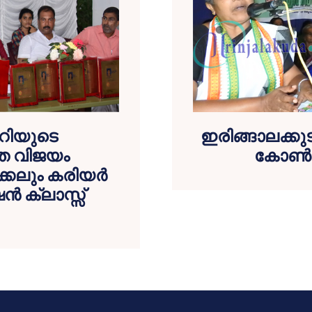
റിയുടെ
ഇരിങ്ങാലക്ക
നത വിജയം
കോണ്‍
കലും കരിയര്‍
‍ ക്ലാസ്സ്