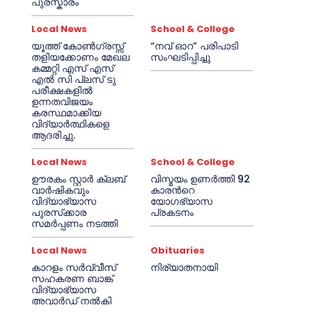
പുരസ്കാരം
Local News
School & College
യൂത്ത് കോൺഗ്രസ്സ്
“നവ് ഓറ” പരിപാടി
തളിയക്കോണം മേഖല
സംഘടിപ്പിച്ചു
കമ്മറ്റി എസ് എസ്
എൽ സി പ്ലസ് ടു
പരീക്ഷകളിൽ
ഉന്നതവിജയം
കരസ്ഥമാക്കിയ
വിദ്യാർത്ഥികളെ
ആദരിച്ചു.
Local News
School & College
ഊരകം സ്റ്റാർ ക്ലബ്
വിസ്മയം ഉണർത്തി 92
വാർഷികവും
കാരൻറെ
വിദ്യാഭ്യാസ
യോഗഭ്യാസ
പുരസ്‌ക്കാര
പ്രകടനം
സമർപ്പണം നടത്തി
Local News
Obituaries
കാറളം സർവ്വീസ്
നിര്യാതനായി
സഹകരണ ബാങ്ക്
വിദ്യാഭ്യാസ
അവാർഡ് നൽകി