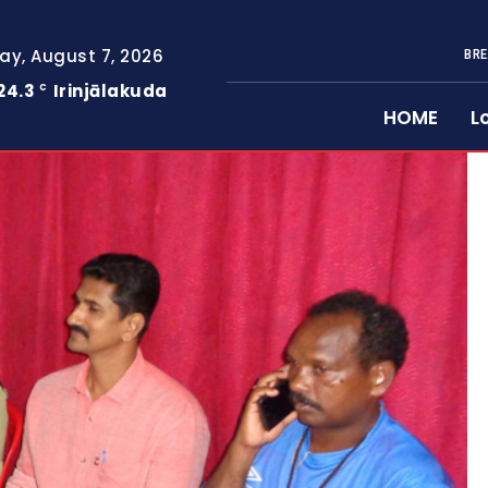
day, August 7, 2026
BRE
24.3
Irinjālakuda
C
HOME
L