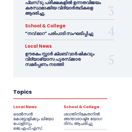
പ്ലസ് ടു പരീക്ഷകളിൽ ഉന്നതവിജയം
കരസ്ഥമാക്കിയ വിദ്യാർത്ഥികളെ
ആദരിച്ചു.
School & College
“നവ് ഓറ” പരിപാടി സംഘടിപ്പിച്ചു
Local News
ഊരകം സ്റ്റാർ ക്ലബ് വാർഷികവും
വിദ്യാഭ്യാസ പുരസ്‌ക്കാര
സമർപ്പണം നടത്തി
Topics
Local News
School & College
ടെൽസൻ
ശാന്തിനികേതനിൽ
കോട്ടോളിക്കും ലിയോ
അന്താരാഷ്ട്ര യോഗ
പോളിനും
ദിനം ആചരിച്ചു
ജെ.എഫ്.എസ്.