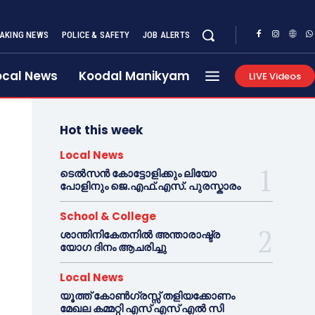
AKING NEWS
POLICE & SAFETY
JOB ALERTS
ocal News
Koodal Manikyam
LIVE Videos
Hot this week
Local News
ടെൽസൻ കോട്ടോളിക്കും ലിയോ
പോളിനും ജെ.എഫ്.എസ്. പുരസ്കാരം
School & College
ശാന്തിനികേതനിൽ അന്താരാഷ്ട്ര
യോഗ ദിനം ആചരിച്ചു
Local News
യൂത്ത് കോൺഗ്രസ്സ് തളിയക്കോണം
മേഖല കമ്മറ്റി എസ് എസ് എൽ സി