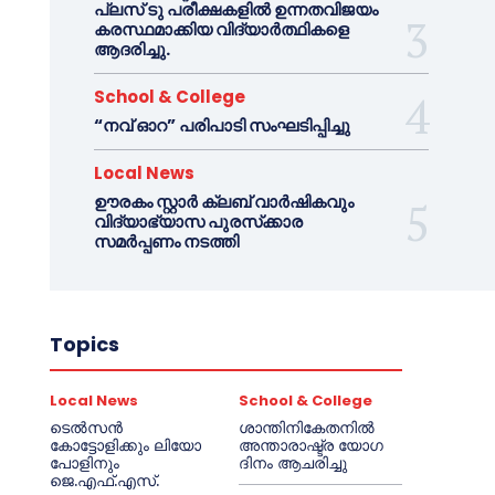
പ്ലസ് ടു പരീക്ഷകളിൽ ഉന്നതവിജയം
കരസ്ഥമാക്കിയ വിദ്യാർത്ഥികളെ
ആദരിച്ചു.
School & College
“നവ് ഓറ” പരിപാടി സംഘടിപ്പിച്ചു
Local News
ഊരകം സ്റ്റാർ ക്ലബ് വാർഷികവും
വിദ്യാഭ്യാസ പുരസ്‌ക്കാര
സമർപ്പണം നടത്തി
Topics
Local News
School & College
ടെൽസൻ
ശാന്തിനികേതനിൽ
കോട്ടോളിക്കും ലിയോ
അന്താരാഷ്ട്ര യോഗ
പോളിനും
ദിനം ആചരിച്ചു
ജെ.എഫ്.എസ്.