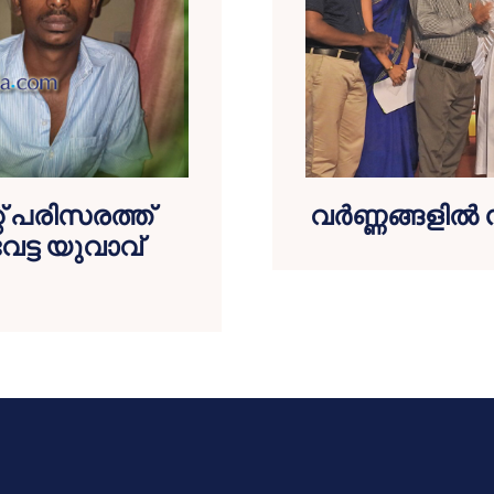
്റ് പരിസരത്ത്
വര്‍ണ്ണങ്ങളില്
വേട്ട യുവാവ്