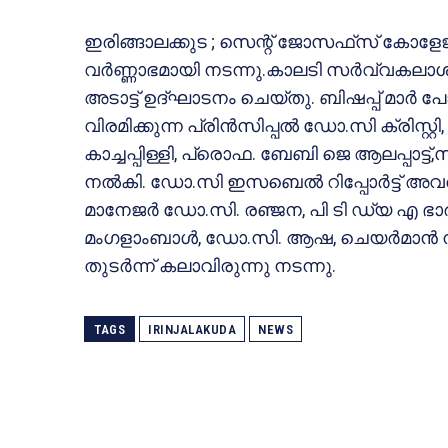
ഇരിങ്ങാലക്കുട ; സെന്റ് ജോസഫ്‌സ് കോ
വര്‍ണ്ണാഭമായി നടന്നു.കാലടി സര്‍വ്വകലാ
അടാട്ട് ഉദ്ഘാടനം ചെയ്തു. ബിഷപ്പ് മാര്‍ പോ
വിരമിക്കുന്ന പ്രിന്‍സിപ്പല്‍ ഡോ.സി ക്രിസ്റ
കാച്ചപ്പിള്ളി, പ്രൊഫ. ബേബി ജെ ആലപ്പാട്ട്,സി
നല്‍കി. ഡോ.സി ഇസബെല്‍ റിപ്പോര്‍ട്ട് അവതരിപ
മാനേജര്‍ ഡോ.സി. രഞ്ജന, പി ടി ഡ്യ എ ഭ
മംഗളാംബാള്‍, ഡോ.സി. ആഷ, ചെയര്‍മാന്‍ നസ്
തുടര്‍ന്ന് കലാവിരുന്നു നടന്നു.
TAGS
IRINJALAKUDA
NEWS