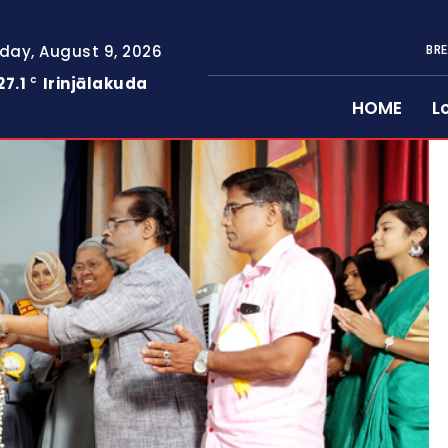
day, August 9, 2026
BRE
27.1
Irinjālakuda
C
HOME
L