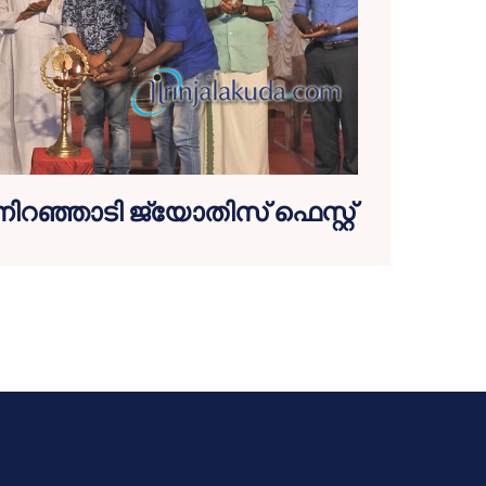
‍ നിറഞ്ഞാടി ജ്യോതിസ് ഫെസ്റ്റ്