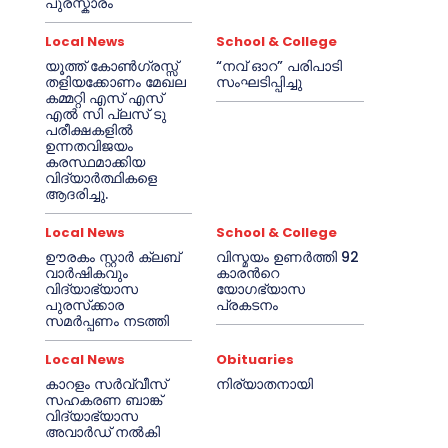
പുരസ്കാരം
Local News
School & College
യൂത്ത് കോൺഗ്രസ്സ്
“നവ് ഓറ” പരിപാടി
തളിയക്കോണം മേഖല
സംഘടിപ്പിച്ചു
കമ്മറ്റി എസ് എസ്
എൽ സി പ്ലസ് ടു
പരീക്ഷകളിൽ
ഉന്നതവിജയം
കരസ്ഥമാക്കിയ
വിദ്യാർത്ഥികളെ
ആദരിച്ചു.
Local News
School & College
ഊരകം സ്റ്റാർ ക്ലബ്
വിസ്മയം ഉണർത്തി 92
വാർഷികവും
കാരൻറെ
വിദ്യാഭ്യാസ
യോഗഭ്യാസ
പുരസ്‌ക്കാര
പ്രകടനം
സമർപ്പണം നടത്തി
Local News
Obituaries
കാറളം സർവ്വീസ്
നിര്യാതനായി
സഹകരണ ബാങ്ക്
വിദ്യാഭ്യാസ
അവാർഡ് നൽകി