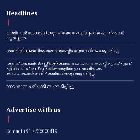
Headlines
ടെൽസൻ കോട്ടോളിക്കും ലിയോ പോളിനും ജെ.എഫ്.എസ്.
പുരസ്കാരം
ശാന്തിനികേതനിൽ അന്താരാഷ്ട്ര യോഗ ദിനം ആചരിച്ചു
യൂത്ത് കോൺഗ്രസ്സ് തളിയക്കോണം മേഖല കമ്മറ്റി എസ് എസ്
എൽ സി പ്ലസ് ടു പരീക്ഷകളിൽ ഉന്നതവിജയം
കരസ്ഥമാക്കിയ വിദ്യാർത്ഥികളെ ആദരിച്ചു.
“നവ് ഓറ” പരിപാടി സംഘടിപ്പിച്ചു
Advertise with us
Contact +91 7736000419