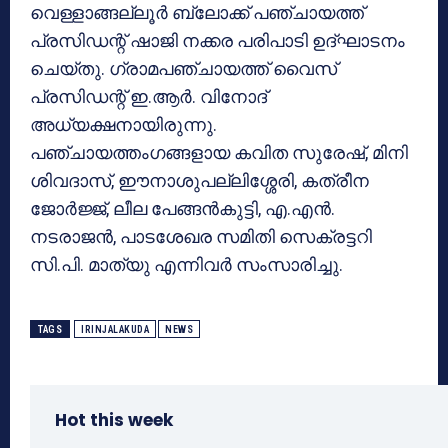
വെള്ളാങ്ങല്ലൂര്‍ ബ്ലോക്ക് പഞ്ചായത്ത്
പ്രസിഡന്റ് ഷാജി നക്കര പരിപാടി ഉദ്ഘാടനം
ചെയ്തു. ഗ്രാമപഞ്ചായത്ത് വൈസ്
പ്രസിഡന്റ് ഇ.ആര്‍. വിനോദ്
അധ്യക്ഷനായിരുന്നു.
പഞ്ചായത്തംഗങ്ങളായ കവിത സുരേഷ്, മിനി
ശിവദാസ്, ഈനാശുപല്ലിശ്ശേരി, കത്രീന
ജോര്‍ജ്ജ്, ലീല പേങ്ങന്‍കുട്ടി, എ.എന്‍.
നടരാജന്‍, പാടശേഖര സമിതി സെക്രട്ടറി
സി.പി. മാത്യു എന്നിവര്‍ സംസാരിച്ചു.
TAGS
IRINJALAKUDA
NEWS
Hot this week