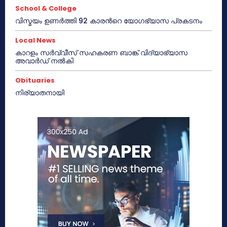
School & College
വിസ്മയം ഉണർത്തി 92 കാരൻറെ യോഗഭ്യാസ പ്രകടനം
Local News
കാറളം സർവ്വീസ് സഹകരണ ബാങ്ക് വിദ്യാഭ്യാസ
അവാർഡ് നൽകി
Obituaries
നിര്യാതനായി