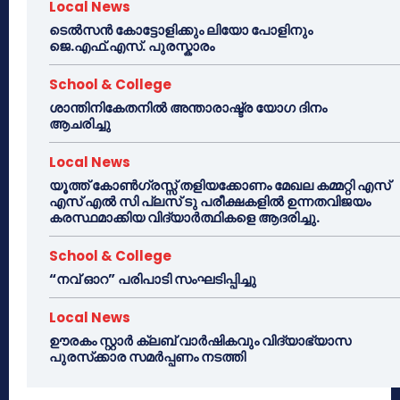
Local News
ടെൽസൻ കോട്ടോളിക്കും ലിയോ പോളിനും
ജെ.എഫ്.എസ്. പുരസ്കാരം
School & College
ശാന്തിനികേതനിൽ അന്താരാഷ്ട്ര യോഗ ദിനം
ആചരിച്ചു
Local News
യൂത്ത് കോൺഗ്രസ്സ് തളിയക്കോണം മേഖല കമ്മറ്റി എസ്
എസ് എൽ സി പ്ലസ് ടു പരീക്ഷകളിൽ ഉന്നതവിജയം
കരസ്ഥമാക്കിയ വിദ്യാർത്ഥികളെ ആദരിച്ചു.
School & College
“നവ് ഓറ” പരിപാടി സംഘടിപ്പിച്ചു
Local News
ഊരകം സ്റ്റാർ ക്ലബ് വാർഷികവും വിദ്യാഭ്യാസ
പുരസ്‌ക്കാര സമർപ്പണം നടത്തി