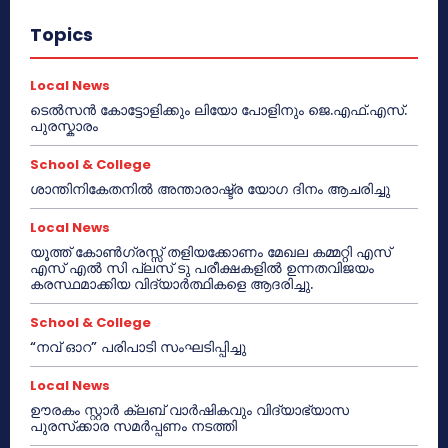
Topics
Local News
ടെൽസൻ കോട്ടോളിക്കും ലിയോ പോളിനും ജെ.എഫ്.എസ്.
പുരസ്കാരം
School & College
ശാന്തിനികേതനിൽ അന്താരാഷ്ട്ര യോഗ ദിനം ആചരിച്ചു
Local News
യൂത്ത് കോൺഗ്രസ്സ് തളിയക്കോണം മേഖല കമ്മറ്റി എസ്
എസ് എൽ സി പ്ലസ് ടു പരീക്ഷകളിൽ ഉന്നതവിജയം
കരസ്ഥമാക്കിയ വിദ്യാർത്ഥികളെ ആദരിച്ചു.
School & College
“നവ് ഓറ” പരിപാടി സംഘടിപ്പിച്ചു
Local News
ഊരകം സ്റ്റാർ ക്ലബ് വാർഷികവും വിദ്യാഭ്യാസ
പുരസ്‌ക്കാര സമർപ്പണം നടത്തി