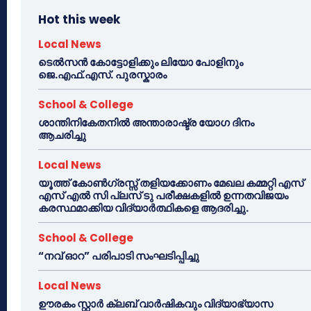
Hot this week
Local News
ടെൽസൻ കോട്ടോളിക്കും ലിയോ പോളിനും
ജെ.എഫ്.എസ്. പുരസ്കാരം
School & College
ശാന്തിനികേതനിൽ അന്താരാഷ്ട്ര യോഗ ദിനം
ആചരിച്ചു
Local News
യൂത്ത് കോൺഗ്രസ്സ് തളിയക്കോണം മേഖല കമ്മറ്റി എസ്
എസ് എൽ സി പ്ലസ് ടു പരീക്ഷകളിൽ ഉന്നതവിജയം
കരസ്ഥമാക്കിയ വിദ്യാർത്ഥികളെ ആദരിച്ചു.
School & College
“നവ് ഓറ” പരിപാടി സംഘടിപ്പിച്ചു
Local News
ഊരകം സ്റ്റാർ ക്ലബ് വാർഷികവും വിദ്യാഭ്യാസ