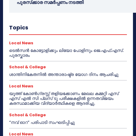
പുരസ്‌ക്കാര സമർപ്പണം നടത്തി
Topics
Local News
ടെൽസൻ കോട്ടോളിക്കും ലിയോ പോളിനും ജെ.എഫ്.എസ്.
പുരസ്കാരം
School & College
ശാന്തിനികേതനിൽ അന്താരാഷ്ട്ര യോഗ ദിനം ആചരിച്ചു
Local News
യൂത്ത് കോൺഗ്രസ്സ് തളിയക്കോണം മേഖല കമ്മറ്റി എസ്
എസ് എൽ സി പ്ലസ് ടു പരീക്ഷകളിൽ ഉന്നതവിജയം
കരസ്ഥമാക്കിയ വിദ്യാർത്ഥികളെ ആദരിച്ചു.
School & College
“നവ് ഓറ” പരിപാടി സംഘടിപ്പിച്ചു
Local News