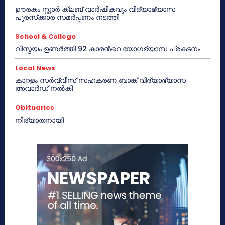
ഊരകം സ്റ്റാർ ക്ലബ് വാർഷികവും വിദ്യാഭ്യാസ
പുരസ്‌ക്കാര സമർപ്പണം നടത്തി
School & College
വിസ്മയം ഉണർത്തി 92 കാരൻറെ യോഗഭ്യാസ പ്രകടനം
Local News
കാറളം സർവ്വീസ് സഹകരണ ബാങ്ക് വിദ്യാഭ്യാസ
അവാർഡ് നൽകി
Obituaries
നിര്യാതനായി