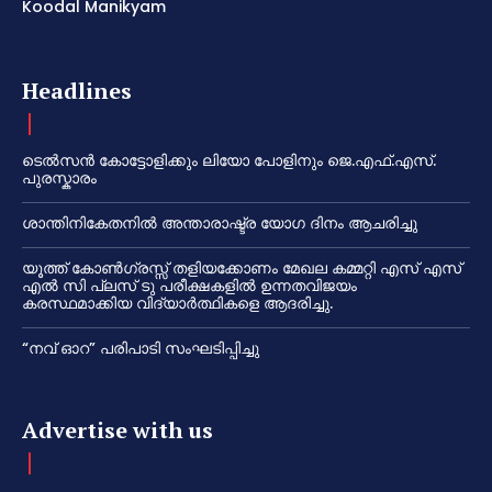
Koodal Manikyam
Headlines
ടെൽസൻ കോട്ടോളിക്കും ലിയോ പോളിനും ജെ.എഫ്.എസ്.
പുരസ്കാരം
ശാന്തിനികേതനിൽ അന്താരാഷ്ട്ര യോഗ ദിനം ആചരിച്ചു
യൂത്ത് കോൺഗ്രസ്സ് തളിയക്കോണം മേഖല കമ്മറ്റി എസ് എസ്
എൽ സി പ്ലസ് ടു പരീക്ഷകളിൽ ഉന്നതവിജയം
കരസ്ഥമാക്കിയ വിദ്യാർത്ഥികളെ ആദരിച്ചു.
“നവ് ഓറ” പരിപാടി സംഘടിപ്പിച്ചു
Advertise with us