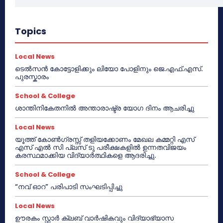
Topics
Local News
ടെൽസൻ കോട്ടോളിക്കും ലിയോ പോളിനും ജെ.എഫ്.എസ്.
പുരസ്കാരം
School & College
ശാന്തിനികേതനിൽ അന്താരാഷ്ട്ര യോഗ ദിനം ആചരിച്ചു
Local News
യൂത്ത് കോൺഗ്രസ്സ് തളിയക്കോണം മേഖല കമ്മറ്റി എസ്
എസ് എൽ സി പ്ലസ് ടു പരീക്ഷകളിൽ ഉന്നതവിജയം
കരസ്ഥമാക്കിയ വിദ്യാർത്ഥികളെ ആദരിച്ചു.
School & College
“നവ് ഓറ” പരിപാടി സംഘടിപ്പിച്ചു
Local News
ഊരകം സ്റ്റാർ ക്ലബ് വാർഷികവും വിദ്യാഭ്യാസ