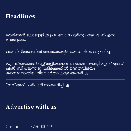
Headlines
ടെൽസൻ കോട്ടോളിക്കും ലിയോ പോളിനും ജെ.എഫ്.എസ്.
പുരസ്കാരം
ശാന്തിനികേതനിൽ അന്താരാഷ്ട്ര യോഗ ദിനം ആചരിച്ചു
യൂത്ത് കോൺഗ്രസ്സ് തളിയക്കോണം മേഖല കമ്മറ്റി എസ് എസ്
എൽ സി പ്ലസ് ടു പരീക്ഷകളിൽ ഉന്നതവിജയം
കരസ്ഥമാക്കിയ വിദ്യാർത്ഥികളെ ആദരിച്ചു.
“നവ് ഓറ” പരിപാടി സംഘടിപ്പിച്ചു
Advertise with us
Contact +91 7736000419