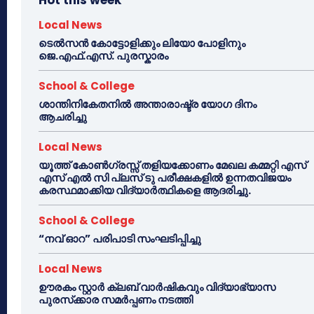
Local News
ടെൽസൻ കോട്ടോളിക്കും ലിയോ പോളിനും
ജെ.എഫ്.എസ്. പുരസ്കാരം
School & College
ശാന്തിനികേതനിൽ അന്താരാഷ്ട്ര യോഗ ദിനം
ആചരിച്ചു
Local News
യൂത്ത് കോൺഗ്രസ്സ് തളിയക്കോണം മേഖല കമ്മറ്റി എസ്
എസ് എൽ സി പ്ലസ് ടു പരീക്ഷകളിൽ ഉന്നതവിജയം
കരസ്ഥമാക്കിയ വിദ്യാർത്ഥികളെ ആദരിച്ചു.
School & College
“നവ് ഓറ” പരിപാടി സംഘടിപ്പിച്ചു
Local News
ഊരകം സ്റ്റാർ ക്ലബ് വാർഷികവും വിദ്യാഭ്യാസ
പുരസ്‌ക്കാര സമർപ്പണം നടത്തി