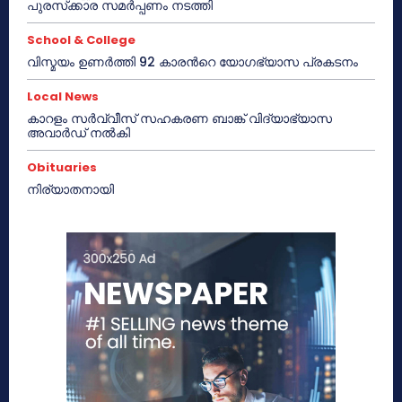
പുരസ്‌ക്കാര സമർപ്പണം നടത്തി
School & College
വിസ്മയം ഉണർത്തി 92 കാരൻറെ യോഗഭ്യാസ പ്രകടനം
Local News
കാറളം സർവ്വീസ് സഹകരണ ബാങ്ക് വിദ്യാഭ്യാസ
അവാർഡ് നൽകി
Obituaries
നിര്യാതനായി